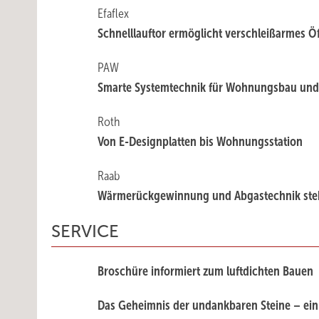
Efaflex
Schnelllauftor ermöglicht verschleiß­armes Ö
PAW
Smarte Systemtechnik für Wohnungs­bau u
Roth
Von E-Designplatten bis Wohnungs­station
Raab
Wärmerückgewinnung und Abgas­technik ste
SERVICE
Broschüre informiert zum luftdichten Bauen
Das Geheimnis der undankbaren Steine – ein F