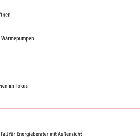
ffnen
nd Wärmepumpen
hen im Fokus
all für ­Energieberater mit Außensicht