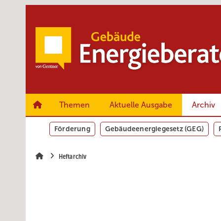
Springe
Springe
Springe
zum
zum
zur
Hauptinhalt
Hauptmenü
SiteSearch
Themen
Aktuelle Ausgabe
Archiv
Förderung
Gebäudeenergiegesetz (GEG)
Heftarchiv