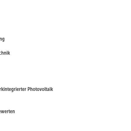
ung
chnik
kintegrierter Photovoltaik
ewerten