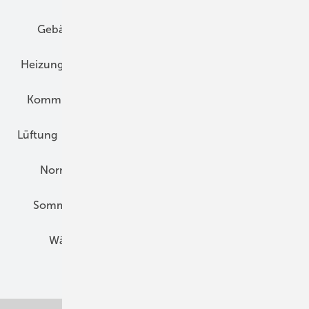
Gebäudekonzepte
Heizungsoptimierung
Heizungstechnik
Infrastruktur
Klimaschutz
Kommunen und Quartier
Kühlung und Klima
Lüftung
Marktübersicht
Nichtwohnungsbau
Normen und Zertifizierung
Solartechnik
Sommerlicher Wärmeschutz
Thermografie
Wärmebrücken
Wohngesund Bauen
Wohnungsbau