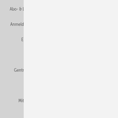
Abo- & Leserservice
AGB
Alle Inhalte chronologisch
Anmelden
Anmeldung & Registrierung
Datenschutz
E-Paper
Fachbeiträge
Frage des Monats
GEB abonnieren
GEB Wissens-Check
Gentner Verlag
Impressum
Karriere bei Gentner
Team
Mediaservice
Mitgliedschaften und Engagement
Newsletter
Podcast
Privacy Manager
RSS-Feed