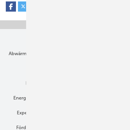
Unsere Themen
Abwärme
Bauphysik
Bautechnik
Dach
Dämmung
Denkmal und Altbau
Elektrotechnik
Energieberatung
Energiemanagement
Erneuerbare Energien
Expertenwissen
Fassade
Forschung
Förderung
Gebäudeenergiegesetz (GEG)