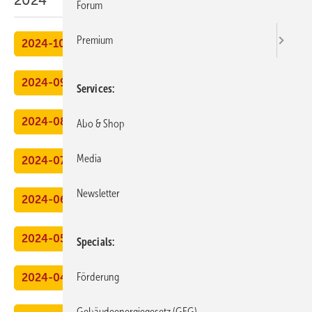
2024
Forum
Premium
2024-10
2024-09
Services
2024-08
Abo & Shop
Media
2024-07
Newsletter
2024-06
2024-05
Specials
Förderung
2024-04
Gebäudeenergiegesetz (GEG)