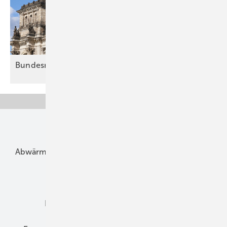
Bundesrat bremst
GModG
Unsere Themen
Abwärme
Bauphysik
Bautechnik
Dach
Dämmung
Denkmal und Altbau
Elektrotechnik
Energieberatung