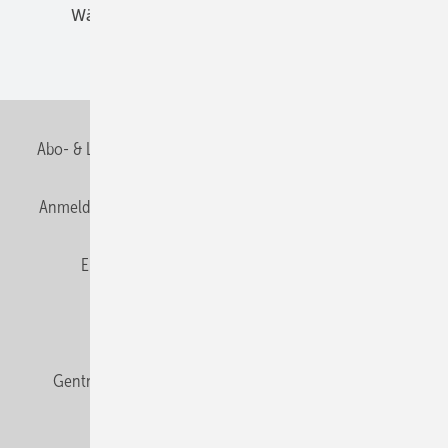
Wärmebrücken
Wohngesund Bauen
Wohnungsbau
Abo- & Leserservice
AGB
Alle Inhalte chronologisch
Anmelden
Anmeldung & Registrierung
Datenschutz
E-Paper
Fachbeiträge
Frage des Monats
GEB abonnieren
GEB Wissens-Check
Gentner Verlag
Impressum
Karriere bei Gentner
Team
Mediaservice