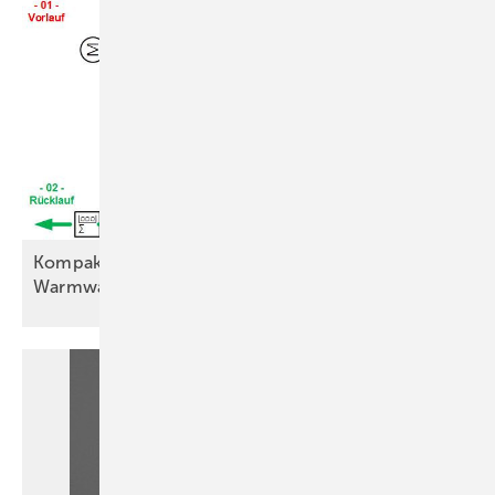
Kompaktstation Baelz-Moduline nutzt PV für
Warmwasser