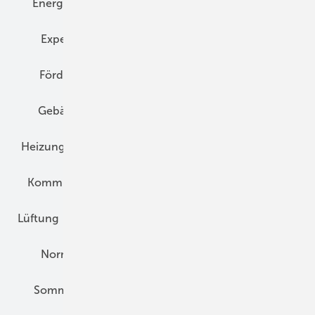
Energiemanagement
Erneuerbare Energien
Expertenwissen
Fassade
Forschung
Förderung
Gebäudeenergiegesetz (GEG)
Gebäudekonzepte
Heizungsoptimierung
Heizungstechnik
Infrastruktur
Klimaschutz
Kommunen und Quartier
Kühlung und Klima
Lüftung
Marktübersicht
Nichtwohnungsbau
Normen und Zertifizierung
Solartechnik
Sommerlicher Wärmeschutz
Thermografie