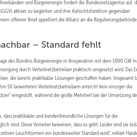
ltverbänden und Bürgerenergie fordert die Bundesnetzagentur auf, d
GV) aktiver zu begleiten und ihre Aufsichtsfunktion gegenüber
em offenen Brief appelliert die Allianz an die Regulierungsbehörde
machbar – Standard fehlt
age des Bündnis Bürgerenergie in Kooperation mit dem 1000 GW Ins
sorgung durch Verteilnetzbetreiber praktisch umgesetzt wird. Das E
eiber, die bereits praktikable Lösungen geschaffen haben. Insgesamt b
 50 bewerteten Verteilnetzbetreibern erreicht kein einziger die
tützer“ eingestuft, während die große Mehrheit bei der Umsetzung de
en, dass praktikable und kundenfreundliche Lösungen für die
 sind. Diese Vorreiter beweisen, dass es geht. Leider sind sie bisl
nzelnen Leuchttürmen ein bundesweiter Standard wird“, erklärt Haral