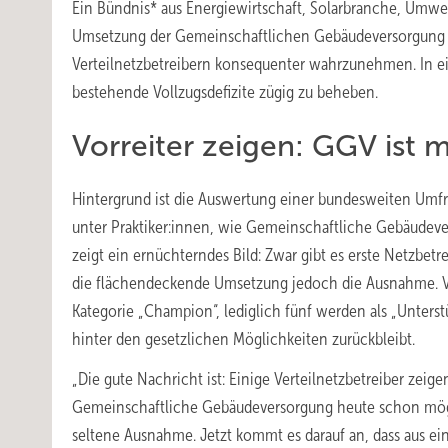
Ein Bündnis* aus Energiewirtschaft, Solarbranche, Umwe
Umsetzung der Gemeinschaftlichen Gebäudeversorgung (G
Verteilnetzbetreibern konsequenter wahrzunehmen. In ein
bestehende Vollzugsdefizite zügig zu beheben.
Vorreiter zeigen: GGV ist 
Hintergrund ist die Auswertung einer bundesweiten Umfr
unter Praktiker:innen, wie Gemeinschaftliche Gebäudever
zeigt ein ernüchterndes Bild: Zwar gibt es erste Netzbetr
die flächendeckende Umsetzung jedoch die Ausnahme. Von
Kategorie „Champion“, lediglich fünf werden als „Unters
hinter den gesetzlichen Möglichkeiten zurückbleibt.
„Die gute Nachricht ist: Einige Verteilnetzbetreiber zeig
Gemeinschaftliche Gebäudeversorgung heute schon möglich
seltene Ausnahme. Jetzt kommt es darauf an, dass aus ei