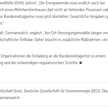
elthilfe (DUH), betont: „Die Energiewende muss endlich auch bei
h eines Mehrfamilienhauses darf nicht an fehlenden Prozessen od
e Bundesnetzagentur muss jetzt klarstellen: Gesetzliche Vorgaben g
n.“
chaft, Germanwatch, ergänzt: „Vor-Ort-Versorgungsmodelle bergen e
lschaftliche Teilhabe. Daher braucht es zusätzliche Maßnahmen, um
 Organisationen die Einladung an die Bundesnetzagentur zu einem
ng und die notwendigen regulatorischen Schritte. ■
tschaft (bne), Deutsche Gesellschaft für Sonnenenergie (DGS), De
 Germanwatch