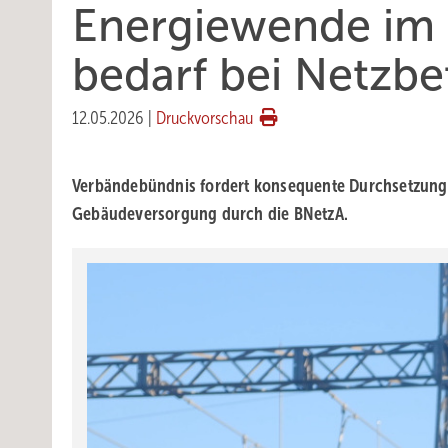
Energiewende im 
bedarf bei Netz­be
12.05.2026
|
Druckvorschau
Verbändebündnis fordert konse­quente Durch­set­zung der
Gebäu­de­ver­sor­gung durch die BNetzA.