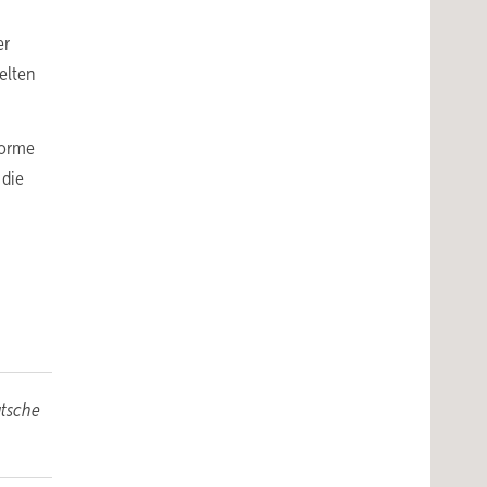
er
elten
norme
 die
utsche