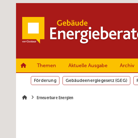
Springe
Springe
Springe
zum
zum
zur
Hauptinhalt
Hauptmenü
SiteSearch
Themen
Aktuelle Ausgabe
Archiv
Förderung
Gebäudeenergiegesetz (GEG)
Erneuerbare Energien