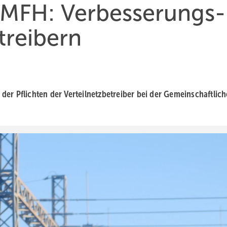
MFH: Verbes­se­rungs­
trei­bern
 Pflich­ten der Verteil­netz­be­trei­ber bei der Gemein­schaft­li­c