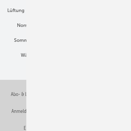
Lüftung
Marktübersicht
Nichtwohnungsbau
Normen und Zertifizierung
Solartechnik
Sommerlicher Wärmeschutz
Thermografie
Wärmebrücken
Wohngesund Bauen
Wohnungsbau
Abo- & Leserservice
AGB
Alle Inhalte chronologisch
Anmelden
Anmeldung & Registrierung
Datenschutz
E-Paper
Fachbeiträge
Frage des Monats