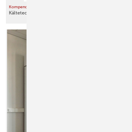
Kompendium
Kältetechnik
kapieren