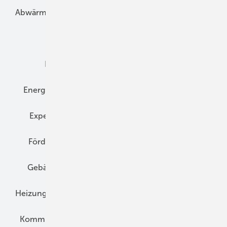
Abwärme
Bauphysik
Bautechnik
Dach
Dämmung
Denkmal und Altbau
Elektrotechnik
Energieberatung
Energiemanagement
Erneuerbare Energien
Expertenwissen
Fassade
Forschung
Förderung
Gebäudeenergiegesetz (GEG)
Gebäudekonzepte
Heizungsoptimierung
Heizungstechnik
Infrastruktur
Klimaschutz
Kommunen und Quartier
Kühlung und Klima