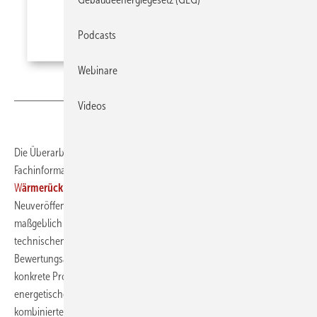
Podcasts
Webinare
Bild: HEA
Videos
Die Überarbeitung der kostenfreien
Fachinformation
W
ohnungslüftung – Lüftungsanlagen mit
W
ärmerückgewinnung energetisch korrekt bilanzieren
hat die
Neuveröffentlichung der DIN/TS 18599-Reihe veranlasst, die
maßgeblich die energetische Bewertung von Gebäuden und
technischen Anlagen vorgibt. Sie erläutert die normativen
Bewertungsansätze der Wärmerückgewinnung und zeigt, wie sich
konkrete Produktdaten im Vergleich zu Standardwerten auf die
energetische Bilanzierung auswirken. Sie beschreibt zudem
kombinierte Lüftungslösungen sowie den Einfluss vorhandener