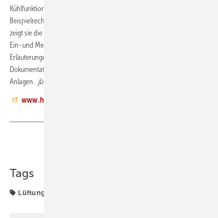
Kühlfunktionen. Anhand von Praxisbeispielen und
Beispielrechnungen nach dem aktuell gültigen Gebäudeenergiegesetz
zeigt sie die energetischen Potenziale der Wärmerückgewinnung für
Ein- und Mehrfamilienhäuser auf. Neben den technischen
Erläuterungen enthält die Fachinformation auch druckfähige
Dokumentationshilfen für die Inbetriebnahme und Übergabe der
Anlagen.
jb
www.hea.de
Teilen
Link kopieren
Tags
Lüftung
Normen und Zertifizierung