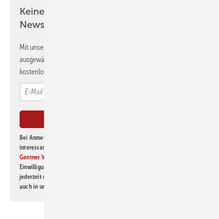
Keine Zeit? Kein Problem mit dem GEB
Newsletter!
Mit unserem Newsletter erhalten Sie regelmäßig von uns
ausgewählte Informationen und Neuigkeiten, gebündelt und
kostenlos direkt ins Postfach.
Bei Anmeldung zu diesem Newsletter bin ich damit einverstanden, über
interessante Verlags- und Online-Angebote
der Marken der Alfons W.
Gentner Verlag GmbH & Co. KG
informiert zu werden. Diese
Einwilligung kann ich jederzeit widerrufen und eine Abmeldung ist
jederzeit möglich. Informationen zum Umgang mit Daten finden Sie
auch in unserer
Datenschutzerklärung
.