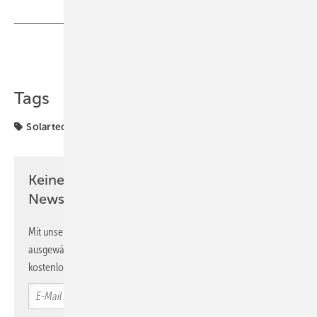
Teilen
Link kopieren
Tags
Solartechnik
Keine Zeit? Kein Problem mit dem GEB
Newsletter!
Mit unserem Newsletter erhalten Sie regelmäßig von uns
ausgewählte Informationen und Neuigkeiten, gebündelt und
kostenlos direkt ins Postfach.