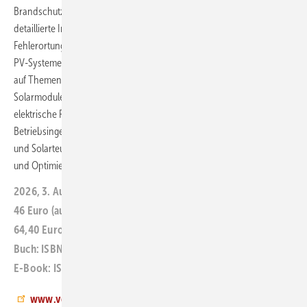
Brandschutz bei Lithium-Ionen-Speichern auf. Die Neuauflage bietet
detaillierte Informationen zu Monitoring und Fernwartung,
Fehlerortung mittels Laser sowie zur Prüfung und Instandhaltung von
PV-Systemen und Batteriespeichern. Besondere Schwerpunkte liegen
auf Themen wie Solaranlagen auf Gründächern, Recycling von
Solarmodulen und Sicherheitsrisiken durch thermische und
elektrische Fehlbelastungen. Die Publikation richtet sich an
Betriebsingenieure, Elektrohandwerker, Fachplaner, Facility Manager,
und Solarteure, die praktische Hinweise zur Fehlersuche, Reinigung
und Optimierung von PV-Anlagen benötigen.
ar
2026, 3. Auflage, 260 Seiten
46 Euro (auch als E-Book)
64,40 Euro (Buch + E-Book)
Buch: ISBN 978-3-8007-6477-8
E-Book: ISBN 978-3-8007-6478-5
www.vde-verlag.de