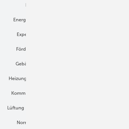
Elektrotechnik
Energieberatung
Energiemanagement
Erneuerbare Energien
Expertenwissen
Fassade
Forschung
Förderung
Gebäudeenergiegesetz (GEG)
Gebäudekonzepte
Heizungsoptimierung
Heizungstechnik
Infrastruktur
Klimaschutz
Kommunen und Quartier
Kühlung und Klima
Lüftung
Marktübersicht
Nichtwohnungsbau
Normen und Zertifizierung
Solartechnik