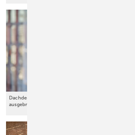
Dachdeckerverband: Energiewende darf nicht
ausgebremst
werden