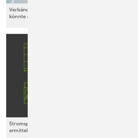
Verbände-Bündnis warnt: Bürgerenergiewende
könnte ausgebremst
werden
Stromspeicher-Inspektion 2026: Neue Testsieger
ermittelt