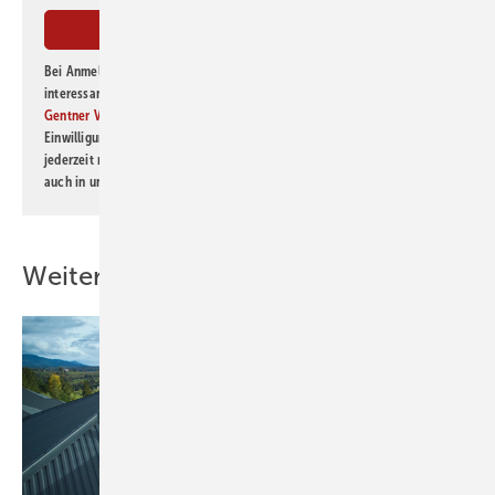
Bei Anmeldung zu diesem Newsletter bin ich damit einverstanden, über
interessante Verlags- und Online-Angebote
der Marken der Alfons W.
Gentner Verlag GmbH & Co. KG
informiert zu werden. Diese
Einwilligung kann ich jederzeit widerrufen und eine Abmeldung ist
jederzeit möglich. Informationen zum Umgang mit Daten finden Sie
auch in unserer
Datenschutzerklärung
.
Weitere Inhalte