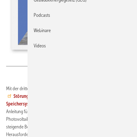
Podcasts
Webinare
Videos
Bild: VDE
Mit der dritten überarbeiteten und erweiterten Auflage des Fachbuchs
Störungsfreier Betrieb von PV-Anlagen und
Speichersystemen
erhalten Fachleute eine praxisorientierte
Anleitung für die zuverlässige Wartung und Optimierung von
Photovoltaikanlagen. Das Buch greift aktuelle Entwicklungen wie die
steigende Bedeutung moderner Diagnosetechniken und die
Herausforderungen durch Verschmutzung, Witterungseinflüsse oder