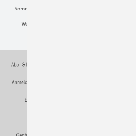
Sommerlicher Wärmeschutz
Thermografie
Wärmebrücken
Wohngesund Bauen
Wohnungsbau
Abo- & Leserservice
AGB
Alle Inhalte chronologisch
Anmelden
Anmeldung & Registrierung
Datenschutz
E-Paper
Fachbeiträge
Frage des Monats
GEB abonnieren
GEB Wissens-Check
Gentner Verlag
Impressum
Karriere bei Gentner