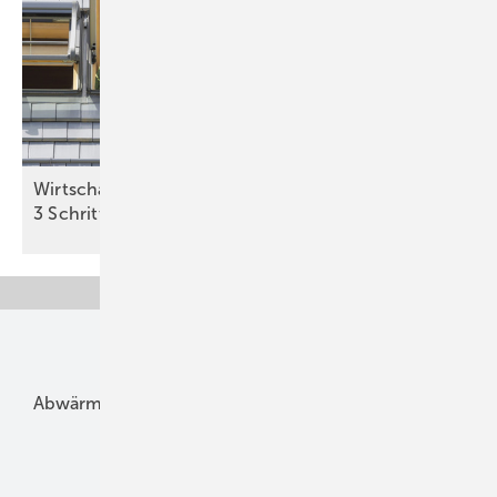
Wirtschaftlichkeit des Batterie­spei­chers in
3 Schritten
berechnen
Unsere Themen
Abwärme
Bauphysik
Bautechnik
Dach
Dämmung
Denkmal und Altbau