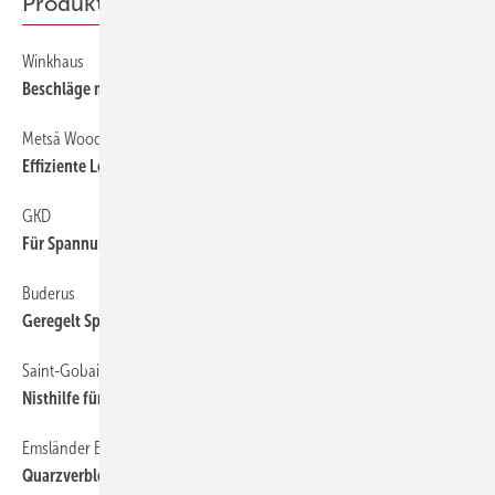
Produkte
Winkhaus
Beschläge mit sich selbst ­regenerierender Oberfläche
Metsä Wood
Effiziente Lösung für den Sturz im Holzrahmenbau
GKD
Für Spannung sorgen
Buderus
Geregelt Speicherwasser aufheizen
Saint-Gobain Weber
Nisthilfe für die Dämmfassade
Emsländer Baustoffwerke
Quarzverblender in drei Farbtönen