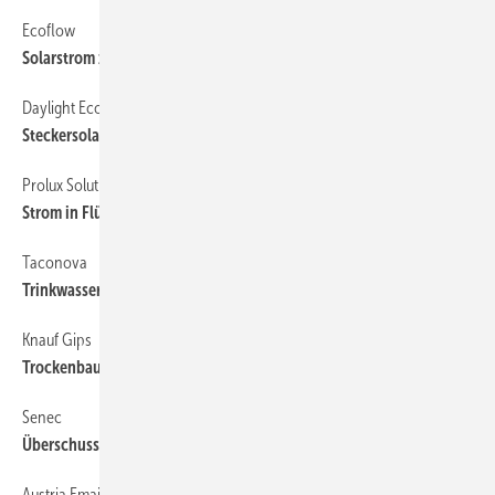
Ecoflow
Solarstrom zum Wegtragen
Daylight Eco
Steckersolarstrom ­intelligent speichern
Prolux Solutions
Strom in Flüssigkeit speichern
Taconova
Trinkwasser groß erwärmen
Knauf Gips
Trockenbaulösung für schnelleren Baufortschritt
Senec
Überschussstrom zum Laden
Austria Email