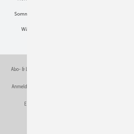
Sommerlicher Wärmeschutz
Thermografie
Wärmebrücken
Wohngesund Bauen
Wohnungsbau
Abo- & Leserservice
AGB
Alle Inhalte chronologisch
Anmelden
Anmeldung & Registrierung
Datenschutz
E-Paper
Fachbeiträge
Frage des Monats
GEB abonnieren
GEB Wissens-Check