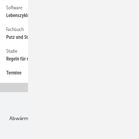
Software
Lebenszyklusanalyse ­berechnen
Fachbuch
Putz und Stuck erhalten
Studie
Regeln für nachhaltiges Bauen überblicken
Termine
Unsere Themen
Abwärme
Bauphysik
Bautechnik
Dach
Dämmung
Denkmal und Altbau