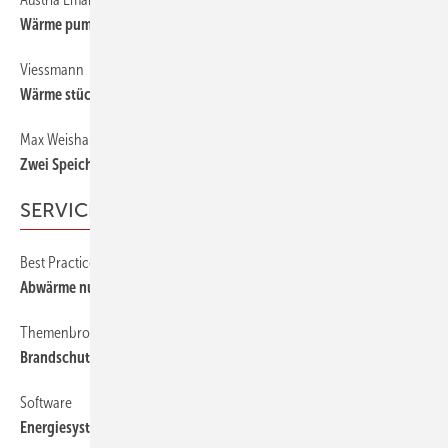
Wärme pumpen, Wärme bunkern
Viessmann
Wärme stückweise speichern
Max Weishaupt
Zwei Speicher in ­einen gepackt
SERVICE
Best Practice
Abwärme nutzen
Themenbroschüre
Brandschutz sicherstellen
Software
Energiesysteme ­simulieren