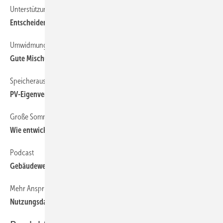
Unterstützung bei der ­Entscheidungsfindung
Entscheiden ist Teamarbeit
Umwidmung einer Fabrikhalle
Gute Mischung aus Holz und ­(wenig) Beton
Speicherauslegung in Gewerbebetrieben
PV-Eigenverbrauch steigern
Große Sommerumfrage:
Wie entwickelt sich das Berufsbild Energie­beratung?
Podcast
Gebäudewende im Keller und am Dach
Mehr Anspruch bei Dämmung
Nutzungsdauer und Heizlast als Grund für mehr Dämmung