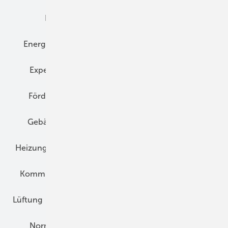
Elektrotechnik
Energieberatung
Energiemanagement
Erneuerbare Energien
Expertenwissen
Fassade
Forschung
Förderung
Gebäudeenergiegesetz (GEG)
Gebäudekonzepte
Heizungsoptimierung
Heizungstechnik
Infrastruktur
Klimaschutz
Kommunen und Quartier
Kühlung und Klima
Lüftung
Marktübersicht
Nichtwohnungsbau
Normen und Zertifizierung
Solartechnik