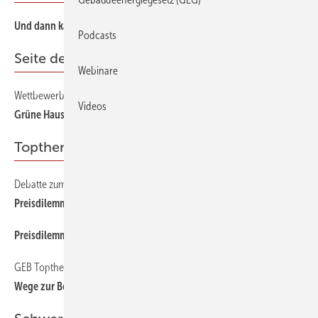
Und dann kam Böblingen …
Podcasts
Seite des Monats
Webinare
Wettbewerb des Monats:
Videos
Grüne Hausnummer
Topthema
Debatte zum GEG
Preisdilemma Wärmepumpe
Preisdilemma Wärmepumpe
GEB Topthema
Wege zur Beschleunigung der ­Energie- und Wärmewende