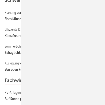
Schwerpunkt
Planung von Kälteanlagen
Eiseskälte effizient erzeugen
Effiziente Klimasysteme
Klimafreundlich kühlen
sommerlicher Wärmeschutz
Behaglichkeit berechnen
Auslegung von Kühldecken
Von oben kühlen
Fachwissen
PV-Anlagenplanung
Auf Sonne programmiert