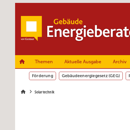
Springe
Springe
Springe
zum
zum
zur
Hauptinhalt
Hauptmenü
SiteSearch
Themen
Aktuelle Ausgabe
Archiv
Förderung
Gebäudeenergiegesetz (GEG)
Solartechnik