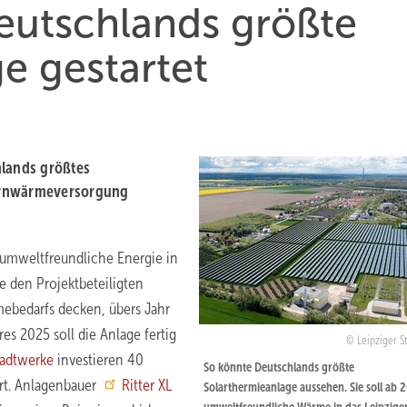
eutschlands größte
e gestartet
hlands größtes
Fernwärmeversorgung
umweltfreundliche Energie in
e den Projektbeteiligten
mebedarfs decken, übers Jahr
es 2025 soll die Anlage fertig
Leipziger S
tadtwerke
investieren 40
So könnte Deutschlands größte
rt. Anlagenbauer
Ritter XL
Solarthermieanlage aussehen. Sie soll ab 