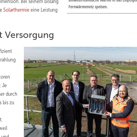
umweltfreundliche Wärme in das Leipzige
imension. Bei seinem bislang
Fernwärmenetz speisen.
ie
Solarthermie
eine Leistung
rt Versorgung
fizient
trahlung
toren
. Je
ser durch
 bis zu
t.
weil
n und