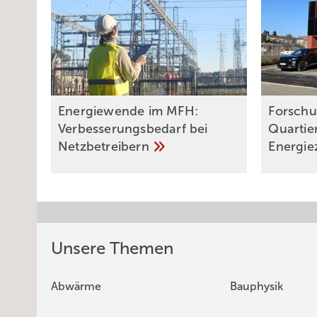
Energiewende im MFH:
Forschu
Verbes­se­rungs­bedarf bei
Quartier
Netz­betrei­bern
Energie
Unsere Themen
Abwärme
Bauphysik