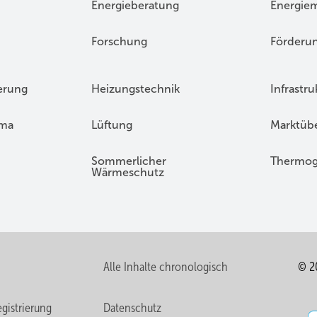
Energieberatung
Energie
Forschung
Förderu
erung
Heizungstechnik
Infrastru
ima
Lüftung
Marktübe
Sommerlicher
Thermog
Wärmeschutz
Alle Inhalte chronologisch
© 2
gistrierung
Datenschutz