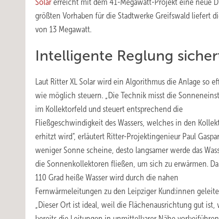
Solar
erreicht mit dem 41-Megawatt-Projekt eine neue D
größten Vorhaben für die Stadtwerke Greifswald liefert d
von 13 Megawatt.
Intelligente Reglung siche
Laut Ritter XL Solar wird ein Algorithmus die Anlage so ef
wie möglich steuern. „Die Technik misst die Sonneneins
im Kollektorfeld und steuert entsprechend die
Fließgeschwindigkeit des Wassers, welches in den Kollek
erhitzt wird“, erläutert Ritter-Projektingenieur Paul Gaspar
weniger Sonne scheine, desto langsamer werde das Was
die Sonnenkollektoren fließen, um sich zu erwärmen. Das
110 Grad heiße Wasser wird durch die nahen
Fernwärmeleitungen zu den Leipziger Kund:innen geleite
„Dieser Ort ist ideal, weil die Flächenausrichtung gut ist, 
bereits die Leitungen in unmittelbarer Nähe vorbeiführe