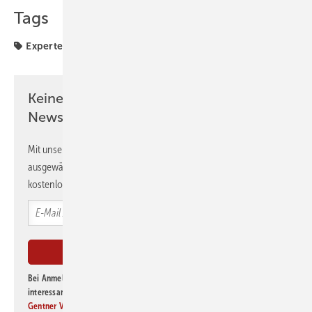
Tags
Expertenwissen
Keine Zeit? Kein Problem mit dem GEB
Newsletter!
Mit unserem Newsletter erhalten Sie regelmäßig von uns
ausgewählte Informationen und Neuigkeiten, gebündelt und
kostenlos direkt ins Postfach.
Bei Anmeldung zu diesem Newsletter bin ich damit einverstanden, über
interessante Verlags- und Online-Angebote
der Marken der Alfons W.
Gentner Verlag GmbH & Co. KG
informiert zu werden. Diese