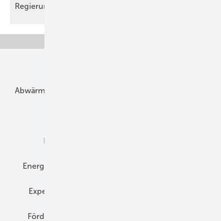
Regierung spart beim
­Energiesparen
Unsere Themen
Abwärme
Bauphysik
Bautechnik
Dach
Dämmung
Denkmal und Altbau
Elektrotechnik
Energieberatung
Energiemanagement
Erneuerbare Energien
Expertenwissen
Fassade
Forschung
Förderung
Gebäudeenergiegesetz (GEG)