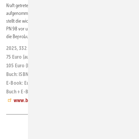
Kraft getretene Novellierung der Gefahrstoffverordnung. Das neu
aufgenommene Kapitel „Untersuchung von Gebäudeschadstoffen“
stellt die wichtigsten VDI-Richtlinien sowie die Handlungshilfe LAGA
PN 98 vor und erläutert, welche Anforderungen diese Vorgaben an
die Beprobung und Untersuchung von Schadstoffen stellen.
jb
2025, 332 Seiten
75 Euro (auch als E-Book)
105 Euro (Buch + E-Book)
Buch: ISBN 978-3-481-04780-1
E-Book: Euro 978-3-481-04782-5
Buch + E-Book: ISBN 978-3-481-04781-8
www.baufachmedien.de
Teilen
Link kopieren