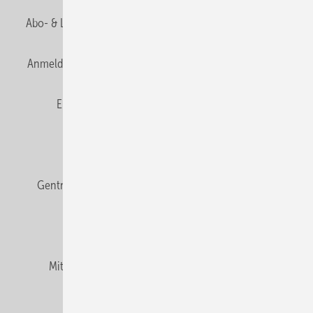
Abo- & Leserservice
AGB
Alle Inhalte chronologisch
Anmelden
Anmeldung & Registrierung
Datenschutz
E-Paper
Fachbeiträge
Frage des Monats
GEB abonnieren
GEB Wissens-Check
Gentner Verlag
Impressum
Karriere bei Gentner
Team
Mediaservice
Mitgliedschaften und Engagement
Newsletter
Podcast
Privacy Manager
RSS-Feed