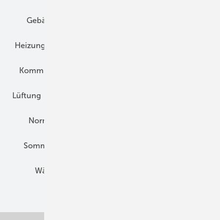
Gebäudekonzepte
Heizungsoptimierung
Heizungstechnik
Infrastruktur
Klimaschutz
Kommunen und Quartier
Kühlung und Klima
Lüftung
Marktübersicht
Nichtwohnungsbau
Normen und Zertifizierung
Solartechnik
Sommerlicher Wärmeschutz
Thermografie
Wärmebrücken
Wohngesund Bauen
Wohnungsbau