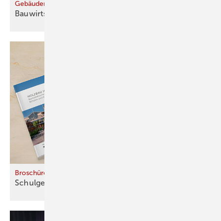
Gebäudereport
Bauwirtschaft in
­Zahlen
Broschüre
Schulgebäude aus dem
Holzbaukasten