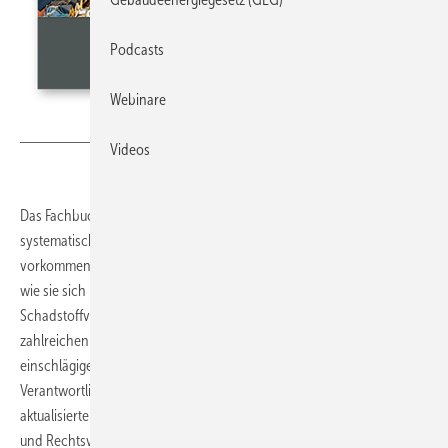
Podcasts
Webinare
Bild: Rudolf Müller Mediengruppe
Videos
Das Fachbuch
Schadstoffe im Baubestand
erklärt kompakt und
systematisch die beim Bauen im Bestand am häufigsten
vorkommenden Schadstoffe. Es vermittelt praxisgerecht Hinweise,
wie sie sich bewerten lassen. Dazu katalogisiert es die
Schadstoffvorkommen übersichtlich und dokumentiert sie mit
zahlreichen Fotos. Gleichzeitig berücksichtigt das Werk die
einschlägigen Regelwerke und erläutert auf dieser Grundlage die
Verantwortlichkeiten und Pflichten aller am Bau Beteiligten. Die dritte,
aktualisierte und erweiterte Auflage greift die neuesten Regelwerke
und Rechtsvorschriften auf, insbesondere die im Dezember 2024 in