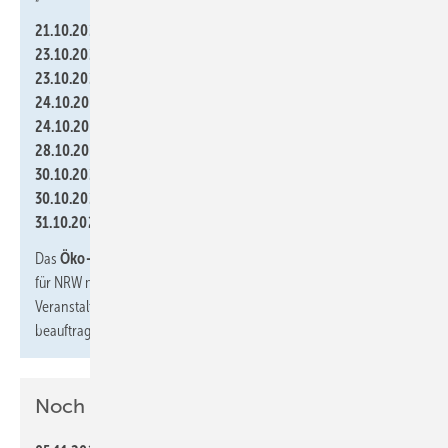
21.10.2024,
17 Uhr, Burgsteinfurt,
Kreis Steinfurt
23.10.2024,
17 Uhr, Euskirchen,
Kreis Euskirchen
23.10.2024,
16 Uhr, Uedem,
Kreis Kleve
24.10.2024,
16:30 Uhr,
Kreis Recklinghausen
24.10.2024,
16 Uhr, Brakel,
Kreis Höxter
28.10.2024,
10 Uhr, Sparkasse Hamm Mitte,
Stadt Hamm
30.10.2024,
18 Uhr, Heinsberg,
Kreis Heinsberg
30.10.2024,
14 Uhr, Lindlar,
Oberbergischer Krei
s
31.10.2024,
14 Uhr, Mettmann,
Kreis Mettmann
Das
Öko-Zentrum NRW
wurde als regionaler Partner der dena
für NRW mit der Organisation und Durchführung dieser
Veranstaltungen in
9 ausgewählten Regionen in NRW
beauftragt.
Noch ein Tipp: