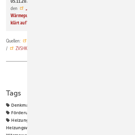
05.11.2024,
18 bis 20 Uhr, online: Zukunft Altbau veranstaltet
den
„Wegweiser Wärmepumpe: Wie komme ich zur
Wärmepumpe in meinem Haus? Der Energiesparkommissar
klärt auf“
mit
Carsten Herbert
.
Quellen:
dena
/
Ökozentrum NRW
/
Zukunft Altbau
/
ZVSHK
/ ml
Teilen
Link kopieren
Tags
Denkmalschutz
Einfamilienhaus
Förderprogramm
Förderung
Gebäudebestand
Heizungsaustausch
Heizungsförderung
Heizungstausch
Heizungswende
Mehrfamilienhaus
Wärmepumpe