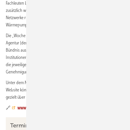
Fachleuten bietet der „Marktplatz der regionalen Energieexperten“
zusätzlich während der „Woche der Wärmepumpe“ Gelegenheit, neue
Netzwerke rund um das Thema Wärmeversorgung und
Wärmepumpen zu knüpfen.
Die „Woche der Wärmepumpe“ wird von der Deutschen Energie-
Agentur (dena) im Auftrag des BMWK organisiert und von einem
Bündnis aus etwa 30 lokalen und regionalen Agenturen sowie
Institutionen umgesetzt. Die Informationsangebote sind speziell auf
die jeweilige Region abgestimmt, zum Beispiel in Bezug auf
Genehmigungsverfahren und Fördermöglichkeiten.
Unter dem Menüpunkt
Programm
auf der zentralen
Website
können Interessierte Ihr Bundesland auswählen und sich so
gezielt über Veranstaltungen in ihrer Nähe informieren.
🔗
www.wochederwaermepumpe.de
Termine im Vorfeld der Woche der