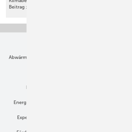
Klimabelastung durch Rechen­zent­ren: Euro­pas
Beitrag zur „Green
AI“
Unsere Themen
Abwärme
Bauphysik
Bautechnik
Dach
Dämmung
Denkmal und Altbau
Elektrotechnik
Energieberatung
Energiemanagement
Erneuerbare Energien
Expertenwissen
Fassade
Forschung