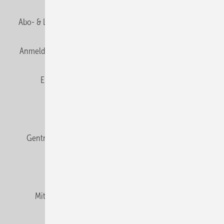
Abo- & Leserservice
AGB
Alle Inhalte chronologisch
Anmelden
Anmeldung & Registrierung
Datenschutz
E-Paper
Fachbeiträge
Frage des Monats
GEB abonnieren
GEB Wissens-Check
Gentner Verlag
Impressum
Karriere bei Gentner
Team
Mediaservice
Mitgliedschaften und Engagement
Newsletter