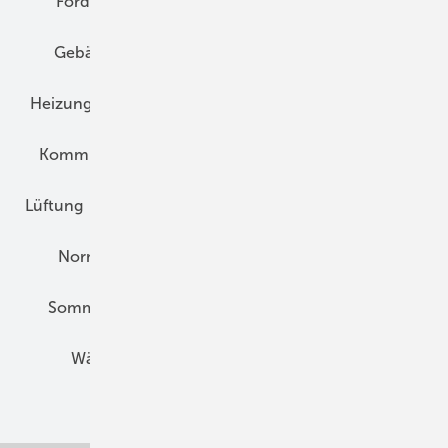
Förderung
Gebäudeenergiegesetz (GEG)
Gebäudekonzepte
Heizungsoptimierung
Heizungstechnik
Infrastruktur
Klimaschutz
Kommunen und Quartier
Kühlung und Klima
Lüftung
Marktübersicht
Nichtwohnungsbau
Normen und Zertifizierung
Solartechnik
Sommerlicher Wärmeschutz
Thermografie
Wärmebrücken
Wohngesund Bauen
Wohnungsbau