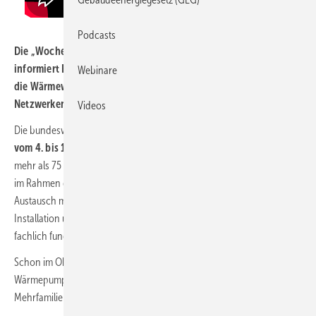
Podcasts
Die „Woche der Wärmepumpe“ (4. bis 11. November 2024)
informiert Bürger:innen rund um die Schlüsseltechnologie für
Webinare
die Wärmewende. Für Fachleute finden Veranstaltungen zum
Netzwerken statt.
Videos
Die bundesweite Veranstaltungsreihe
„Woche der Wärmepumpe“
vom 4. bis 10. November 2024
findet in allen Bundesländern und
mehr als 75 Landkreisen statt. Vor Ort und online können Interessierte
im Rahmen der Aktionswoche in Vorträgen, Ausstellungen und im
Austausch mit regionalen Fachleuten alles über Wärmepumpen, deren
Installation und Fördermöglichkeiten erfahren – verständlich und
fachlich fundiert.
Schon im Oktober finden digitale Veranstaltungen zum Einsatz von
Wärmepumpen in Ein- und Zweifamilienhäusern,
Mehrfamilienhäusern und Reihenhäusern statt.