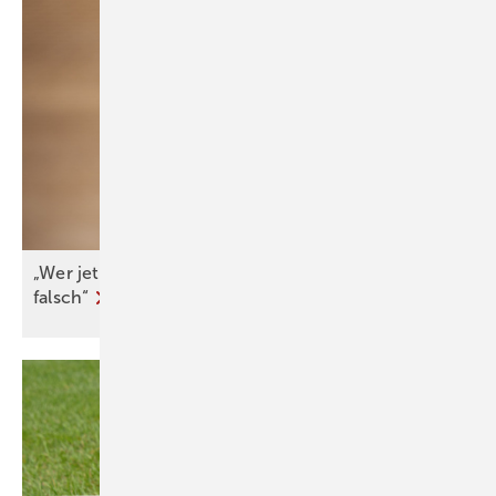
„Wer jetzt eine Wärme­pumpe kauft, macht nichts
falsch“