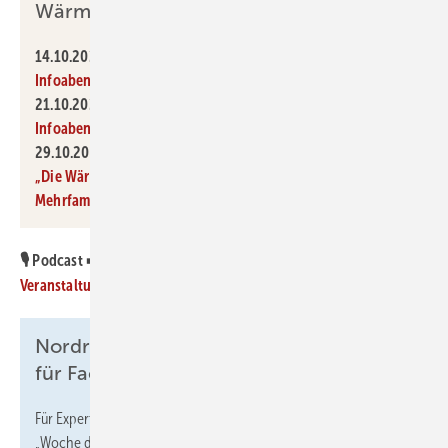
Wärmepumpe
14.10.2024,
17 bis 18.30 Uhr, online:
Wärmepumpen-
Infoabend, Fokus Mehrfamilienhäuser
21.10.2024,
17 bis 18.30 Uhr, online:
Wärmepumpen-
Infoabend, Fokus Reihenhäuser
29.10.2024,
17 bis 21 Uhr, Glauchau, Sachsen:
Infoabend
„Die Wärmepumpe im denkmalgeschützten
Mehrfamilienhaus“
🎙️ Podcast ➡️
Woche der Wärmepumpe: Über 300
Veranstaltungen bundesweit
Nordrhein-Westfalen: Netzwerktreffen
für Fachleute vor Ort im Oktober
Für Expert:innen finden in Nordrhein-Westfalen im Vorfeld der
„Woche der Wärmepumpe“ folgende
Termine in Präsenz
statt: