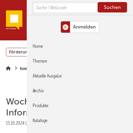
Springe
Springe
Springe
Search
zum
zum
zur
Hauptinhalt
Hauptmenü
SiteSearch
MENÜ
Home
Förderung
Gebäudeenergiegesetz (GEG)
Podcasts
Themen
Kommentar
Aktuelle Ausgabe
Archiv
Woche der Wärmepumpe:
Produkte
Informationen für Alle
Kataloge
15.10.2024
|
Druckvorschau