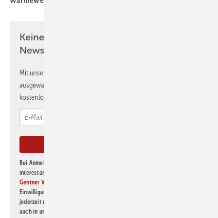
Wärmewende
Keine Zeit? Kein Problem mit dem GEB
Newsletter!
Mit unserem Newsletter erhalten Sie regelmäßig von uns
ausgewählte Informationen und Neuigkeiten, gebündelt und
kostenlos direkt ins Postfach.
Bei Anmeldung zu diesem Newsletter bin ich damit einverstanden, über
interessante Verlags- und Online-Angebote
der Marken der Alfons W.
Gentner Verlag GmbH & Co. KG
informiert zu werden. Diese
Einwilligung kann ich jederzeit widerrufen und eine Abmeldung ist
jederzeit möglich. Informationen zum Umgang mit Daten finden Sie
auch in unserer
Datenschutzerklärung
.