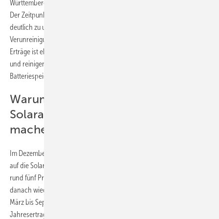
Württemberg geförderte Informationsprogramm Zukunft Altbau hin.
Der Zeitpunkt ist ideal: Im März nimmt die Sonneneinstrahlung wieder
deutlich zu und die Anlagen bringen mehr Ertrag. Größere
Verunreinigungen lassen sich selbst erkennen, eine Überprüfung der
Erträge ist ebenfalls oft in Eigenregie möglich. Die Anlage überprüfen
und reinigen sollten jedoch Fachleute. Auch ein Blick auf den
Batteriespeicher empfiehlt sich im Frühjahr.
Warum empfiehlt es sich, den
Solaranlagen-Check im Frühjahr zu
machen?
Im Dezember und Januar fällt nur rund ein Siebtel so viel Sonnenlicht
auf die Solaranlage wie im Sommer. Die Anlage liefert in dieser Zeit nur
rund fünf Prozent des Jahresertrages. Mit der in den Monaten
danach wieder langsam höherstehenden Sonne ändert sich das: Von
März bis September produzieren Solaranlagen rund 80 Prozent ihres
Jahresertrags. Daher ist vor der Hochsaison der ideale Zeitpunkt für