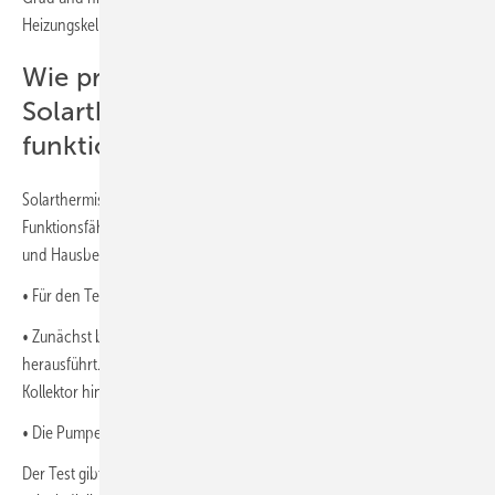
Heizungskeller oder eine kalte Garage eignen sich daher eher nicht.
Wie prüft man, ob die
Solarthermieanlage richtig
funktioniert?
Solarthermische Anlagen sollten im Frühling ebenfalls auf ihre
Funktionsfähigkeit hin geprüft werden. Das können Hausbesitzerinnen
und Hausbesitzer mit einem einfachen Fühltest selbst übernehmen:
• Für den Test sollte ein sonniger Tag ausgewählt werden.
• Zunächst berührt man die Leitung, die aus dem Sonnenkollektor
herausführt. Sie muss sich wärmer anfühlen als die Leitung, die in den
Kollektor hineinführt.
• Die Pumpe sollte ein leises Surren erzeugen.
Der Test gibt keine Auskunft darüber, wie gut die Anlage funktioniert. Er