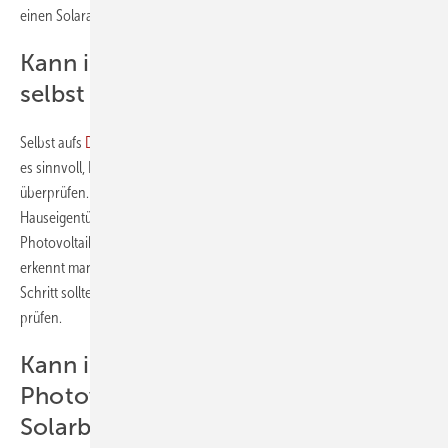
einen Solaranlagen-Check.
Kann ich den Solaranlagen-Check
selbst durchführen?
Selbst aufs
Dach
zu klettern, ist für Eigentümer gefährlich. Deshalb ist
es sinnvoll, Fachleute zu beauftragen, um den Zustand der Anlage zu
überprüfen. Die Kosten kann man von der Steuer absetzen.
Hauseigentümerinnen und Hauseigentümer können die
Photovoltaikanlage aber von unten begutachten. Mit bloßem Auge
erkennt man so meist starke Verschmutzungen. In einem zweiten
Schritt sollte aber eine Fachperson den Zustand der Solaranlage
prüfen.
Kann ich den Ertrag der
Photovoltaikanlage und der
Solarbatterie selbst überprüfen?