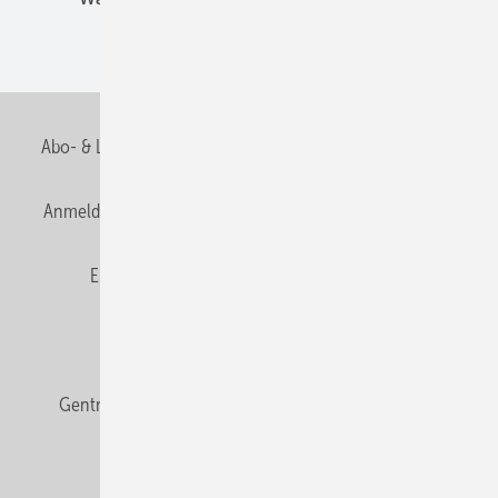
Wohnungsbau
Abo- & Leserservice
AGB
Alle Inhalte chronologisch
Anmelden
Anmeldung & Registrierung
Datenschutz
E-Paper
Fachbeiträge
Frage des Monats
GEB abonnieren
GEB Wissens-Check
Gentner Verlag
Impressum
Karriere bei Gentner
Team
Mediaservice