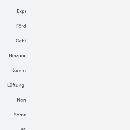
Expertenwissen
Fassade
Forschung
Förderung
Gebäudeenergiegesetz (GEG)
Gebäudekonzepte
Heizungsoptimierung
Heizungstechnik
Infrastruktur
Klimaschutz
Kommunen und Quartier
Kühlung und Klima
Lüftung
Marktübersicht
Nichtwohnungsbau
Normen und Zertifizierung
Solartechnik
Sommerlicher Wärmeschutz
Thermografie
Wärmebrücken
Wohngesund Bauen