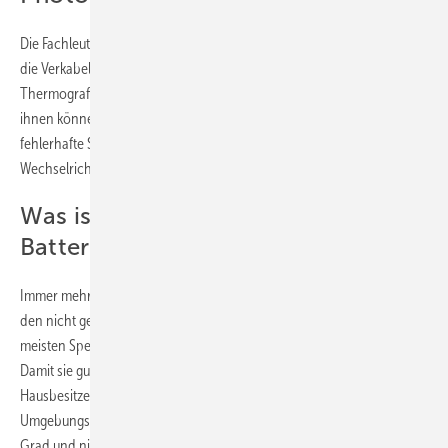
Die Fachleute prüfen die Module, alle elektrischen Anschlüsse sowie
die Verkabelungen und Verglasungen. Manche Fachleute setzen auf
Thermografieaufnahmen, die mit einer Drohne erstellt werden. Mit
ihnen können sie sogenannte Hotspots ausmachen, das sind
fehlerhafte Stellen an den Modulen. Außerdem nehmen sie den
Wechselrichter unter die Lupe.
Was ist der ideale Standort für den
Batteriespeicher?
Immer mehr Photovoltaikanlagen verfügen über Batteriespeicher, die
den nicht genutzten Solarstrom vom Dach zwischenspeichern. Die
meisten Speicher stehen geschützt vor der Witterung im Hausinneren.
Damit sie gut arbeiten und eine lange Lebenszeit erreichen, sollten
Hausbesitzerinnen und Hausbesitzer darauf achten, dass die
Umgebungstemperatur am Standort stimmt. Sie sollte nicht unter null
Grad und nicht über 20 Grad Celsius liegen. Ein warmer