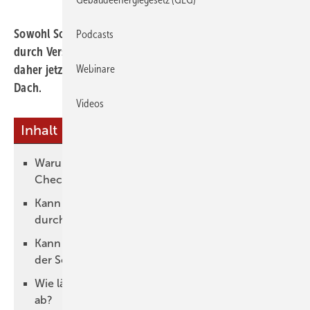
Sowohl Solarstrom- als auch Solarwärmeanlagen können
Podcasts
durch Verschmutzungen an Leistung einbüßen. Es ist
daher jetzt die Zeit für einen Frühjahrsputz auf dem
Webinare
Dach.
Videos
Inhalt
Warum empfiehlt es sich, den Solaranlagen-
Check im Frühjahr zu machen?
Kann ich den Solaranlagen-Check selbst
durchführen?
Kann ich den Ertrag der Photovoltaikanlage und
der Solarbatterie selbst überprüfen?
Wie läuft die Prüfung der Photovoltaikanlage
ab?