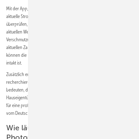
Mit der App, mit der die Photovoltaikanlage überwacht und der
aktuelle Stromertrag angezeigt werden kann, lässt sich auch
überprüfen, ob die Anlage ordnungsgemäß funktioniert. Liegen die
aktuellen Werte unter den Soll-Erträgen, kann das ein Hinweis auf eine
Verschmutzung oder Störung der Anlage sein. Sinnvoll ist auch, die
aktuellen Zahlen mit den Vorjahreswerten zu vergleichen. In der App
können die Besitzer außerdem auch ablesen, ob der Batteriespeicher
intakt ist.
Zusätzlich empfiehlt es sich, lokale Vergleichswerte im Internet zu
recherchieren. Größere Abweichungen nach unten können
bedeuten, dass die Anlage nicht voll funktionstüchtig ist. „Dann sollten
Hauseigentümerinnen und Hauseigentümer nicht zögern, Fachleute
für eine professionelle Inspektion hinzuzuziehen“, sagt Birgit Groh
vom Deutschen Energieberater-Netzwerk (
DEN
).
Wie läuft die Prüfung der
Photovoltaikanlage ab?