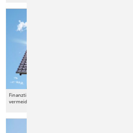
Finanztip: Teuren Fehler beim Anmelden der PV
vermeiden