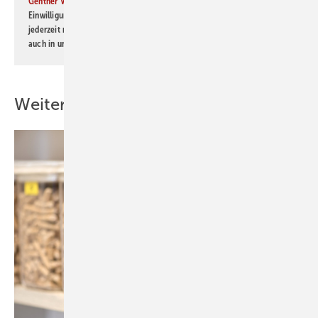
Gentner Verlag GmbH & Co. KG
informiert zu werden. Diese
Einwilligung kann ich jederzeit widerrufen und eine Abmeldung ist
jederzeit möglich. Informationen zum Umgang mit Daten finden Sie
auch in unserer
Datenschutzerklärung
.
Weitere Inhalte