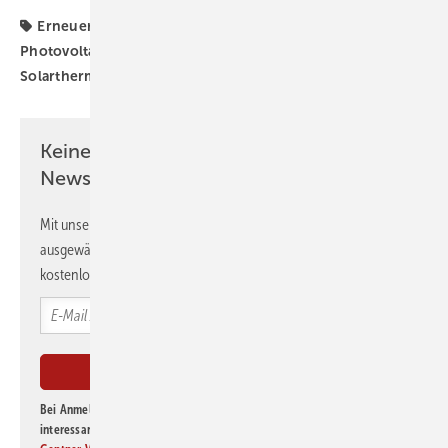
Erneuerbare Energien
Hauseigentümer
Photovoltaik
Solaranlage
Solartechnik
Solarthermie
Keine Zeit? Kein Problem mit dem GEB
Newsletter!
Mit unserem Newsletter erhalten Sie regelmäßig von uns
ausgewählte Informationen und Neuigkeiten, gebündelt und
kostenlos direkt ins Postfach.
Bei Anmeldung zu diesem Newsletter bin ich damit einverstanden, über
interessante Verlags- und Online-Angebote
der Marken der Alfons W.