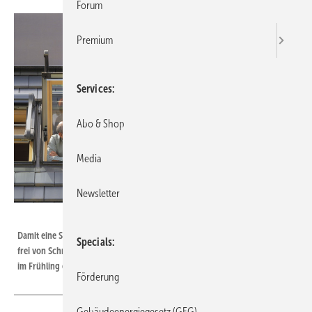
Forum
Premium
Services
Abo & Shop
Media
Newsletter
Zukunft Altbau
Damit eine Solaranlage ihren maximalen Ertrag bringt, müssen die Module
Specials
frei von Schmutz und anderen Ablagerungen sein. Deshalb empfiehlt sich
im Frühling ein Check der Anlage durch Fachleute.
Förderung
Gebäudeenergiegesetz (GEG)