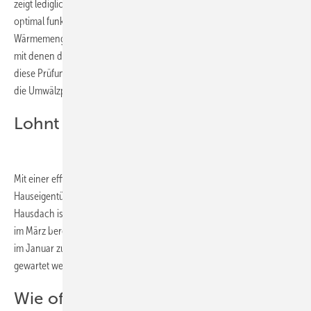
zeigt lediglich, dass sie in Betrieb ist. Wer wissen möchte, ob sie
optimal funktioniert, muss noch einen Blick auf den
Wärmemengenzähler werfen. Auch hier können die aktuellen Erträge
mit denen des Vorjahres verglichen werden. Alternativ wird auch für
diese Prüfung ein Experte hinzugezogen. Dieser sollte die Kollektoren,
die Umwälzpumpe sowie Regelung und Frostschutz inspizieren.
Lohnt sich ein Solaranlagen-Check?
Mit einer effizient arbeitenden Photovoltaikanlage sparen
Hauseigentümerinnen und Hauseigentümer viel Geld. Strom vom
Hausdach ist rund dreimal günstiger als jener vom Stromversorger. Da
im März bereits eine dreimal so hohe solare Sonneneinstrahlung wie
im Januar zu verzeichnen ist, sollte mit dem Solaranlagen-Check nicht
gewartet werden.
Wie oft sollte eine Anlage überprüft