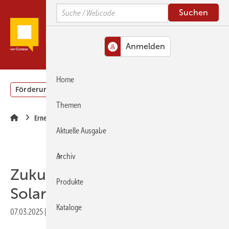
Springe
Springe
Springe
Search
zum
zum
zur
Hauptinhalt
Hauptmenü
SiteSearch
MENÜ
Home
Förderung
Gebäudeenergiegesetz (GEG)
Podcasts
Themen
Erneuerbare Energien
Aktuelle Ausgabe
Archiv
Zukunft Altbau rät:
Produkte
Solaranlagen checken
Kataloge
07.03.2025
|
Druckvorschau