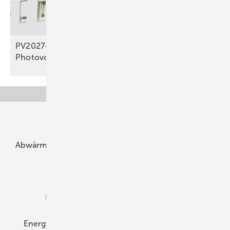
PV2027-Studie: EEG-Novelle bremst privaten
Photovoltaik-Ausbau
aus
Unsere Themen
Abwärme
Bauphysik
Bautechnik
Dach
Dämmung
Denkmal und Altbau
Elektrotechnik
Energieberatung
Energiemanagement
Erneuerbare Energien