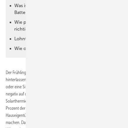
Was ist der ideale Standort für den
Batteriespeicher?
Wie prüft man, ob die Solarthermieanlage
richtig funktioniert?
Lohnt sich ein Solaranlagen-Check?
Wie oft sollte eine Anlage überprüft werden?
Der Frühling zeigt, ob die Wintermonate Spuren auf der
Solaranlage
hinterlassen haben. Laub, Schmutz, Flechten, Moose und Vogeldreck
oder eine Silvesterrakete können die Anlage bedecken. Das wirkt sich
negativ auf die Leistungsfähigkeit einer Photovoltaik- oder
Solarthermieanlage aus. Bei starker Verschmutzung gehen bis zu 15
Prozent der Leistung verloren. Hauseigentümerinnen und
Hauseigentümer sollten daher jetzt einen Solaranlagen-Check
machen. Darauf weist das vom Umweltministerium Baden-