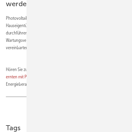
werden?
Photovoltaikanlagen sind wartungsarm. Hauseigentümerinnen und
Hauseigentümer müssen den Solaranlagen-Check nicht jedes Jahr
durchführen lassen. Viele Fachhandwerksunternehmen bieten
Wartungsverträge für die regelmäßige Inspektion in einem vorher
vereinbarten Rhythmus an. Quelle:
Zukunft Altbau
/ ab
Hören Sie zum Thema auch unsere Episode
Sonne doppelt
ernten mit PVT
mit Joachim Berner, Chefredakteur von Gebäude-
Energieberater.
Teilen
Link kopieren
Tags