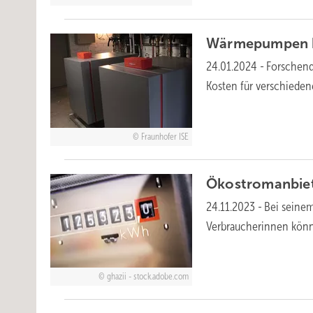
Wärmepumpen he
24.01.2024
-
Forschend
Kosten für ver­schie­d
Fraunhofer ISE
Ökostromanbiete
24.11.2023
-
Bei seinem
Verbraucherinnen könn
ghazii - stock.adobe.com