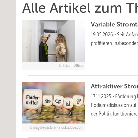
Alle Artikel zum 
Variable Stromta
19.05.2026
-
Seit Anfan
profitieren insbesonde
Zukunft Altbau
Attraktiver Str
17.11.2025
-
Förderung k
Podiumsdiskussion auf
der Politik funktionie
magele-picture - stock.adobe.com