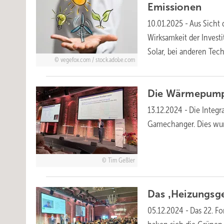
Emissionen
10.01.2025
-
Aus Sicht 
Wirksamkeit der Investi
Solar, bei anderen Te
vegefox.com / stock.adobe.com
Die Wärmepumpe
13.12.2024
-
Die Integ
Gamechanger. Dies wu
Tim Geßler
Das ‚Heizungsg
05.12.2024
-
Das 22. F