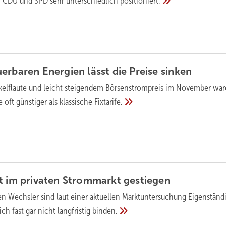
, CDU und SPD sehr unterschiedlich
positioniert.
erbaren Energien lässt die Preise
sinken
kelflaute und leicht steigendem Börsenstrompreis im November wa
oft günstiger als klassische
Fixtarife.
ät im privaten Strommarkt
gestiegen
en Wechsler sind laut einer aktuellen Marktuntersuchung Eigenständ
ich fast gar nicht langfristig
binden.