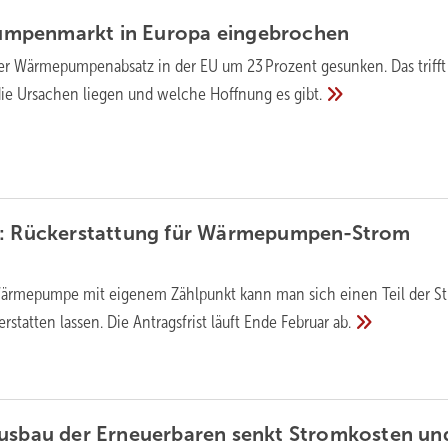
mpen­markt in Europa
ein­gebrochen
er Wärme­pumpen­absatz in der EU um 23 Prozent ge­sun­ken. Das trifft
ie Ur­sa­chen lie­gen und wel­che Hoff­nung es
gibt.
: Rück­erstat­tung für Wärme­pumpen-Strom
Wärmepumpe mit eigenem Zähl­punkt kann man sich einen Teil der S
rstatten lassen. Die Antrags­frist läuft Ende Februar
ab.
Ausbau der Erneuerbaren senkt Stromkosten un