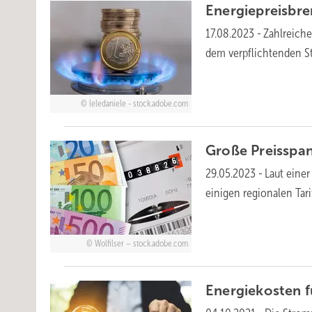
Energiepreisbr
17.08.2023
-
Zahlreiche
dem verpflichtenden S
leledaniele - stock.adobe.com
Große Preisspan
29.05.2023
-
Laut eine
einigen regionalen Tar
Wolfilser – stock.adobe.com
Energiekosten f