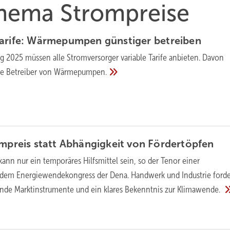
Thema Strompreise
rife: Wär­me­pum­pen güns­ti­ger
be­trei­ben
g 2025 müssen alle Stromversorger variable Tarife anbieten. Davon
re Betreiber von
Wärmepumpen.
ompreis statt Abhängigkeit von
Fördertöpfen
ann nur ein temporäres Hilfsmittel sein, so der Tenor einer
 dem Energiewendekongress der Dena. Handwerk und Industrie ford
rende Marktinstrumente und ein klares Bekenntnis zur
Klimawende.