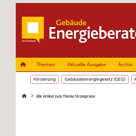
Springe
Springe
Springe
zum
zum
zur
Hauptinhalt
Hauptmenü
SiteSearch
Themen
Aktuelle Ausgabe
Archiv
Förderung
Gebäudeenergiegesetz (GEG)
Alle Artikel zum Thema Strompreise