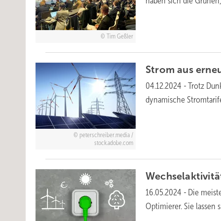
haben sich die Grünen
Tim Geßler
Strom aus erneu
04.12.2024
-
Trotz Dun
dynamische Stromtarife 
peterschreiber.media /
stock.adobe.com
Wechselaktivit
16.05.2024
-
Die meist
Optimierer. Sie lassen s