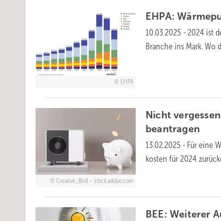
EHPA: Wärmepu
10.03.2025
-
2024 ist d
Bran­che ins Mark. Wo d
EHPA
Nicht vergessen
beantragen
13.02.2025
-
Für eine 
kosten für 2024 zurück­e
Creative_Bird – stock.adobe.com
BEE: Weiterer 