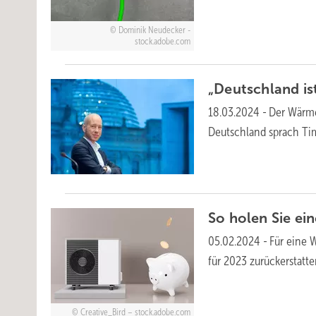
Dominik Neudecker -
stock.adobe.com
„Deutschland is
18.03.2024
-
Der Wärme
Deutschland sprach Ti
So holen Sie e
05.02.2024
-
Für eine
für 2023 zurückerstatte
Creative_Bird – stock.adobe.com