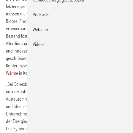
letztere gelingen soll. Um den kompletten Sektor zu dekarbonisieren,
müssen die verschiedenen bereits erprobten Technologien – ob
Podcasts
Biogas, Photovoltaik, PVT,
Solarthermie
, Wärmepumpe oder
erneuerbare Feststoffe – ineinandergreifen und besonders im
Webinare
Bestand lösungsorientiert eingesetzt werden. Keine leichte Aufgabe!
Allerdings gibt es eine Vielzahl von hochkompetenten, motivierten
Videos
und innovativen Menschen, die sich genau dieses Ziel auf die Fahne
geschrieben haben. Diese Menschen möchte der
Konferenzveranstalter Conexio-PSE beim
Symposium Zukunft
Wärme
in Kontakt bringen.
„Bei Conexio-PSE haben wir es in der langjährigen Geschichte
unserer zahlreichen Konferenzen immer wieder gelernt: Durch den
Austausch miteinander entstehen persönliche Kontakte, Inspiration
und Ideen – und nicht selten konkrete Projekte oder sogar
Unternehmen, die einen wirklichen Unterschied bei der Umsetzung
der Energiewende machen“, sagt Geschäftsführer Bernd Porzelius.
Das Symposium Zukunft Wärme bilde da keine Ausnahme. In seiner