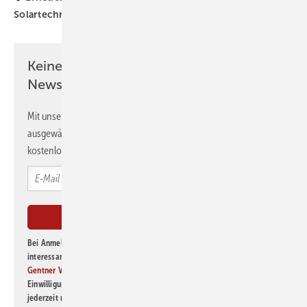
Solartechnik
Solarthermie
Keine Zeit? Kein Problem mit dem GEB
Newsletter!
Mit unserem Newsletter erhalten Sie regelmäßig von uns
ausgewählte Informationen und Neuigkeiten, gebündelt und
kostenlos direkt ins Postfach.
Bei Anmeldung zu diesem Newsletter bin ich damit einverstanden, über
interessante Verlags- und Online-Angebote
der Marken der Alfons W.
Gentner Verlag GmbH & Co. KG
informiert zu werden. Diese
Einwilligung kann ich jederzeit widerrufen und eine Abmeldung ist
jederzeit möglich. Informationen zum Umgang mit Daten finden Sie