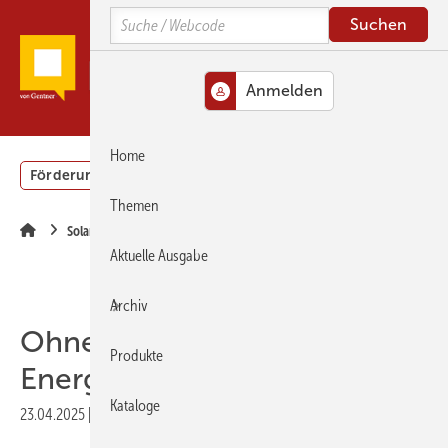
Springe
Springe
Springe
Search
zum
zum
zur
Hauptinhalt
Hauptmenü
SiteSearch
MENÜ
Home
Förderung
Gebäudeenergiegesetz (GEG)
Podcasts
Themen
Solartechnik
Aktuelle Ausgabe
Archiv
Ohne Wärmewende keine
Produkte
Energiewende
Kataloge
23.04.2025
|
Druckvorschau