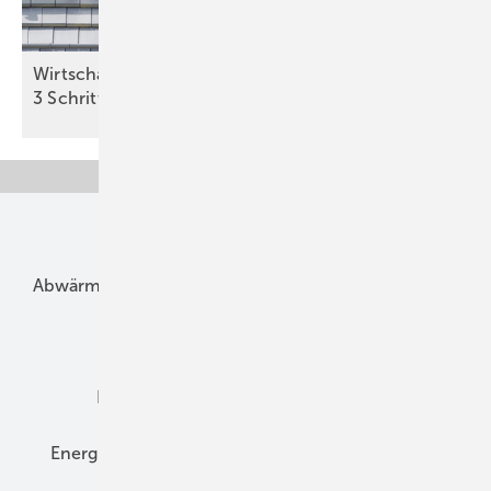
Wirtschaftlichkeit des Batterie­spei­chers in
3 Schritten
berechnen
Unsere Themen
Abwärme
Bauphysik
Bautechnik
Dach
Dämmung
Denkmal und Altbau
Elektrotechnik
Energieberatung
Energiemanagement
Erneuerbare Energien