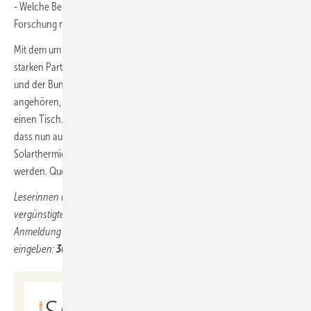
- Welche Bereiche müssen durch die anwendungsbezogene
Forschung noch geklärt werden?
Mit dem um den Bundesverband Wärmepumpen erweiterten Kreis aus
starken Partnern, dem außerdem der Bundesverband Solarwirtschaft
und der Bundesverband der Deutschen Heizungsindustrie
angehören, bringt das Symposium Zukunft Wärme wichtige Akteure an
einen Tisch. Auch wurde der Teilnehmerkreis dahingehend erweitert,
dass nun auch Anwender und Anbieter aus den Bereichen Biomasse,
Solarthermie und Wärmepumpen mit dem Programm angesprochen
werden. Quelle: Conexio-PSE / jb
Leserinnen und Leser des Gebäude-Energieberater können zu
vergünstigten Konditionen an dem Symposium teilnehmen. Bei der
Anmeldung einfach folgenden Gutschein-Code
eingeben:
3071_photovoltaik_Waerme