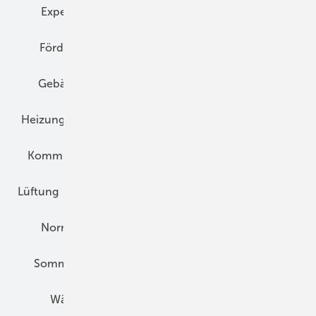
Expertenwissen
Fassade
Forschung
Förderung
Gebäudeenergiegesetz (GEG)
Gebäudekonzepte
Heizungsoptimierung
Heizungstechnik
Infrastruktur
Klimaschutz
Kommunen und Quartier
Kühlung und Klima
Lüftung
Marktübersicht
Nichtwohnungsbau
Normen und Zertifizierung
Solartechnik
Sommerlicher Wärmeschutz
Thermografie
Wärmebrücken
Wohngesund Bauen