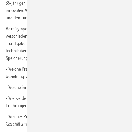
35-jährigen Geschichte habe es – als Symposium Solarthermie und
innovative Wärmesysteme – schon zahlreiche Initiativen begleitet
und den Funken immer wieder überspringen lassen.
Beim Symposium blicken die Expertinnen und Experten auf die
verschiedenen Anwendungsbereiche – Gewerbe, Industrie, Wohnen
– und geben Anwender:innen einen neutralen und
technikübergreifenden Überblick über die Aspekte der Erzeugung,
Speicherung, Steuerung und Wirtschaftlichkeit. Es geht um Fragen wie
- Welche Praxisbeispiele gibt es und wie können sie angepasst
beziehungsweise übernommen werden?
- Welche innovativen Technologien und Verfahren gibt es?
- Wie werden sie bereits eingesetzt, was sind die praktischen
Erfahrungen?
- Welches Potenzial gibt es in der Umsetzung und bei
Geschäftsmodellen?