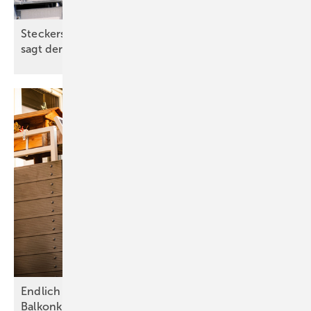
Steckersolargerät mit oder ohne Speicher? Das
sagt der Experte
…
Endlich erlaubt: Gewöhnliche Schukostecker für
Balkonkraftwerke