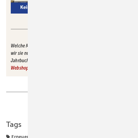
Gentner Energy Media GmbH
Welche Möglichkeiten die Solarthermie bietet und warum
wir sie nutzen sollten, das können Sie im Solarthermie-
Jahrbuch 2025 nachlesen. Ganz einfach im
Gentner-
Webshop
für 14,95 Euro bestellen – Print oder PDF.
Teilen
Link kopieren
Tags
Erneuerbare Energien
Heizungstechnik