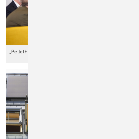
„Pelletheizungen sind gelebte
Frei­heits­energie“