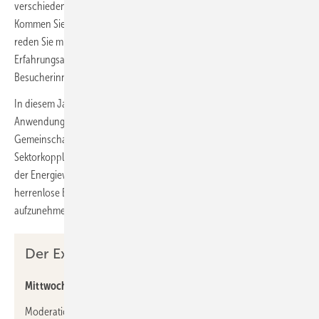
verschiedenen Facetten des Branchenwachstums auszuloten.
Kommen Sie zum Messestand
B1.109
, stellen Sie Ihre Fragen und
reden Sie mit! Die Teilnahme ist kostenfrei. Nach dem
Erfahrungsaustausch mit den Gästen gehört das Mikrofon den
Besucherinnen und Besuchern.
In diesem Jahr stehen die Expertentalks ganz im Zeichen neuer
Anwendungen. Dazu gehören Mieterstrom und
Gemeinschaftsanlagen, Hybridkraftwerke am Stromnetz und die
Sektorkopplung. Auch Wasserstoff wird zu einem wichtigen Thema
der Energiewende. Zudem werden pfiffige Lösungen vorgestellt, um
herrenlose Bestandsanlagen schnell ins Wartungsgeschäft
aufzunehmen.
Der Expertentreff im Überblick
Mittwoch, 7. Mai 2025:
Moderation: Joachim Berner (Redaktion Gebäude-