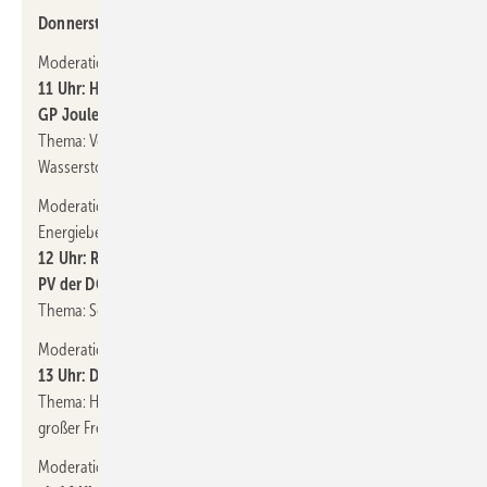
Donnerstag, 8. Mai 2025:
Moderation: Eva Augsten (Redaktion HZwei):
11 Uhr: Henning Uck, Manager für strategische Projekte bei
GP Joule
Thema: Von ÖPNV bis regionale Wirtschaft – welche Rolle spielt
Wasserstoff in der lokalen Energiewende?
Moderation: Joachim Berner (Redaktion Gebäude-
Energieberater):
12 Uhr: Ralf Haselhuhn, Vorsitzender des Fachausschusses
PV der DGS
Thema: Solarstromspeicher: Sicherheit und Effizienz realisieren
Moderation: Fabian Kauschke (Redaktion Erneuerbare Energien):
13 Uhr: Daniel Hirschberger (Fenecon/Feresto)
Thema: Herausforderungen und Konzepte bei der Planung
großer Freiflächen
Moderation: Herbert Grab (Redaktion photovoltaik):