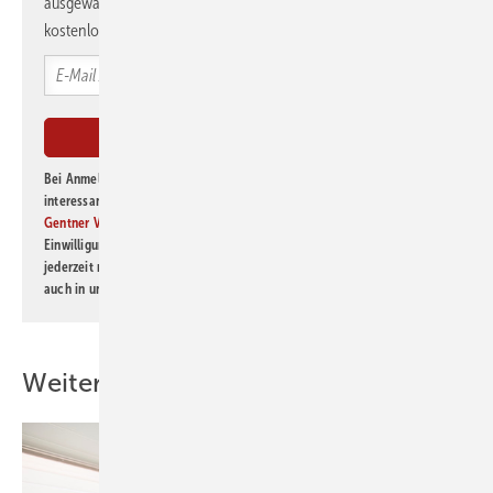
ausgewählte Informationen und Neuigkeiten, gebündelt und
kostenlos direkt ins Postfach.
Bei Anmeldung zu diesem Newsletter bin ich damit einverstanden, über
interessante Verlags- und Online-Angebote
der Marken der Alfons W.
Gentner Verlag GmbH & Co. KG
informiert zu werden. Diese
Einwilligung kann ich jederzeit widerrufen und eine Abmeldung ist
jederzeit möglich. Informationen zum Umgang mit Daten finden Sie
auch in unserer
Datenschutzerklärung
.
Weitere Inhalte