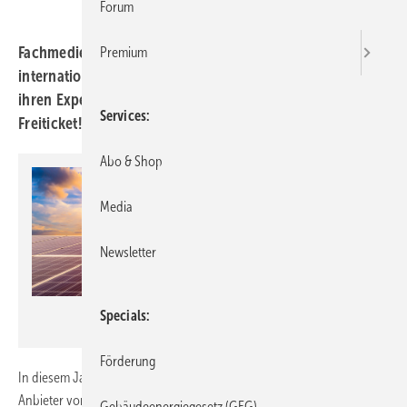
Forum
Fachmedien des Gentner Verlags ­bie­ten zu der
Premium
internationalen Fachmesse The Smarter E Europe ­erneut
ihren Exper­ten­treff an. Sichern Sie sich ­recht­zeitig ein
Services
Frei­ticket!
Abo & Shop
Media
Newsletter
ABCDstock - stock.adobe.com
Specials
Förderung
In diesem Jahr platzt die Messe in München wieder aus allen Nähten.
Anbieter von Solarmodulen, Stromspeichern und Wechselrichtern
Gebäudeenergiegesetz (GEG)