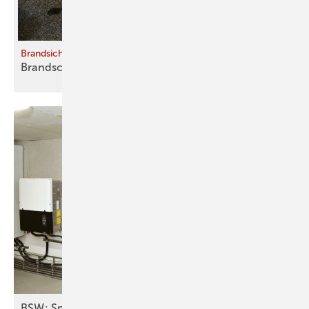
Brandsicherheit von PV-Anlagen auf Flachdächern
Brandschutz im
Paket
BSW: Speicher bei Kraftwerksauktionen nicht