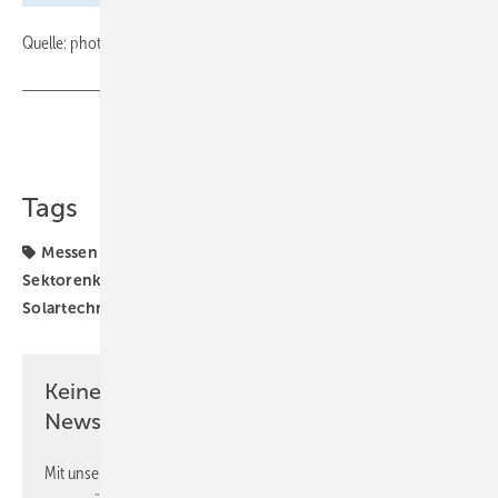
Quelle: photovoltaik / HS
Teilen
Link kopieren
Tags
Messen
Mieterstrom
Photovoltaik
Sektorenkopplung
Solaranlage
Solarstrom
Solartechnik
Keine Zeit? Kein Problem mit dem GEB
Newsletter!
Mit unserem Newsletter erhalten Sie regelmäßig von uns