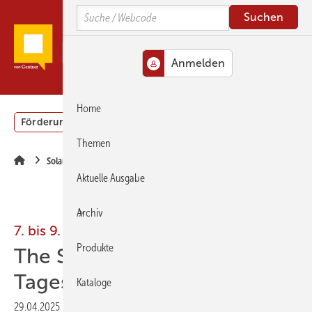
Springe
Springe
Springe
Search
zum
zum
zur
Hauptinhalt
Hauptmenü
SiteSearch
MENÜ
Home
Förderung
Gebäudeenergiegesetz (GEG)
Podcasts
Themen
Solartechnik
Aktuelle Ausgabe
Archiv
7. bis 9. Mai 2025, Messe München
Produkte
The Smarter E: Kosten­freie
Tages­kar­ten sichern
Kataloge
29.04.2025
|
Druckvorschau