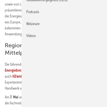
sowie von Ladetechnik und Lösungen für die Sektorkopplung
präsentieren sich auf der
The Smarter E Europe
. Die Messeallianz für
Podcasts
die Energiewirtschaft vereint die vier Fachmessen Intersolar Europe,
ees Europe, Power2Drive Europe und EM-Power Europe. Installateure
Webinare
bekommen hier neue Produkte und Lösungen an die Hand, um neue
Anwendungen für private und Gewerbekunden zu erschließen.
Videos
Regionales Handwerk steht im
Mittelpunkt der Expertentreffs
Die führenden Fachmedien
photovoltaik
,
PV Europe
,
Gebäude-
Energieberater
,
Erneuerbare Energien
und erstmals
auch
HZwei
aus dem
Gentner Verlag
bieten zur Messe erneut ihren
Expertentreff an. Er rückt die Chancen für das installierende
Handwerk und die Praktiker der Energiewende in den Mittelpunkt.
Am
7. Mai
und am
8. Mai 2025
zwischen
11 und 16 Uhr
diskutieren
die Fachredakteure mit ausgewiesenen Experten, um die