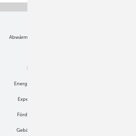
Unsere Themen
Abwärme
Bauphysik
Bautechnik
Dach
Dämmung
Denkmal und Altbau
Elektrotechnik
Energieberatung
Energiemanagement
Erneuerbare Energien
Expertenwissen
Fassade
Forschung
Förderung
Gebäudeenergiegesetz (GEG)
Gebäudekonzepte
Heizungsoptimierung