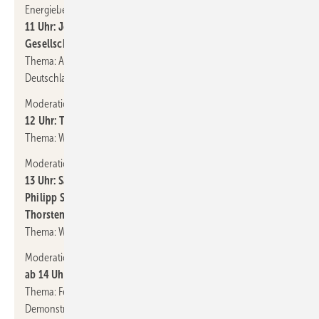
Energieberater):
11 Uhr: Jörg Sutter, Geschäftsführer der Deutschen
Gesellschaft für Sonnenenergie
Thema: Aktuelle Rahmenbedingungen für Photovoltaik in
Deutschland
Moderation: Eva Augsten (Redaktion HZwei):
12 Uhr: Timm Peris (Enertrag)
Thema: Wasserstoffprojekt Hyphen Hydrogen in Namibia
Moderation: Fabian Kauschke (Redaktion Erneuerbare Energien):
13 Uhr: Sarah Scharfen (Business Development Intilion),
Philipp Schreiber (Project Manager Large Scale Tesvolt),
Thorsten Jörß (Leiter PV-Entwicklung EnBW)
Thema: Wirtschaftliche Perspektiven für Großspeicher
Moderation: Herbert Grab (Redaktion photovoltaik):
ab 14 Uhr: Klaus Terlinden/Oliver Lenckowski
(Solartektor)
Thema: Fehlersuche in Solaranlagen mit Lasertechnik – mit
Demonstration