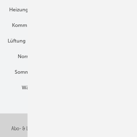
Heizungstechnik
Infrastruktur
Klimaschutz
Kommunen und Quartier
Kühlung und Klima
Lüftung
Marktübersicht
Nichtwohnungsbau
Normen und Zertifizierung
Solartechnik
Sommerlicher Wärmeschutz
Thermografie
Wärmebrücken
Wohngesund Bauen
Wohnungsbau
Abo- & Leserservice
AGB
Alle Inhalte chronologisch