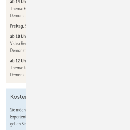
ab 14 Uhr: Klaus Terlinden/Oliver Lenckowski
(Solartektor)
Thema: Fehlersuche in Solaranlagen mit Lasertechnik – mit
Demonstration
Freitag, 9. Mai 2025:
ab 10 Uhr: Martin Peters (Firma Hypercon)
Video Remote Support für Wartung und Reparaturen – mit
Demonstration
ab 12 Uhr: Klaus Terlinden/Oliver Lenckowski
(Solartektor)
Thema: Fehlersuche in Solaranlagen mit Lasertechnik – mit
Demonstration
Kostenfreie Tickets für den Messebesuch
Sie möchten ein kostenfreies Ticket für Ihren Besuch beim
Expertentreff? Rufen Sie den
Ticketshop der Messe
auf und
geben Sie diesen Promocode ein:
gentner_2025