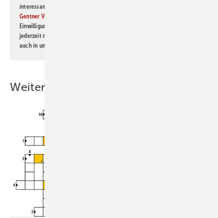
interessante Verlags- und Online-Angebote
der Marken der Alfons W.
Gentner Verlag GmbH & Co. KG
informiert zu werden. Diese
Einwilligung kann ich jederzeit widerrufen und eine Abmeldung ist
jederzeit möglich. Informationen zum Umgang mit Daten finden Sie
auch in unserer
Datenschutzerklärung
.
Weitere Inhalte