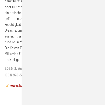
damit befasst sind, Schimmelpilzbefall in Gebäuden zu vermeiden
oder zu beseitigen. In Wohnräumen stellen Schimmelpilze nicht nur
ein optisches Problem dar, ihre Sporen können die Gesundheit
gefährden. Zentraler Faktor für die Entstehung von Schimmel ist
Feuchtigkeit. Oft genügt bereits die Beseitigung einer einzelnen
Ursache, um den Befall zu verhindern oder zu stoppen. Wo dies nicht
ausreicht, sind weitere Maßnahmen erforderlich. In Deutschland sind
rund neun Millionen Wohnungen von Schimmelpilzbefall betroffen.
Die Kosten für Sanierungen belaufen sich jedes Jahr auf mehrere
Milliarden Euro. Hinzu kommen Mietminderungen im mittleren
dreistelligen Millionenbereich.
jb
2026, 3. Auflage, 218 Seiten, 44 Euro
ISBN 978-3-738810-72-1
www.baufachinformation.de