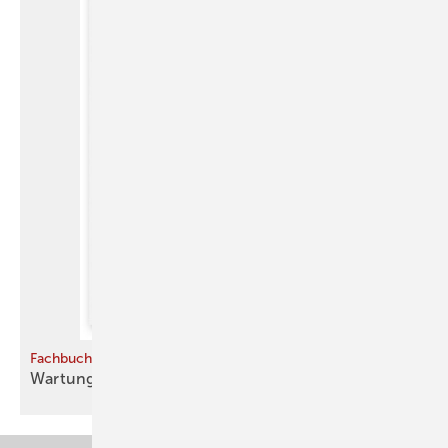
Fachbuch
Wartung verhindert
­Wattverlust