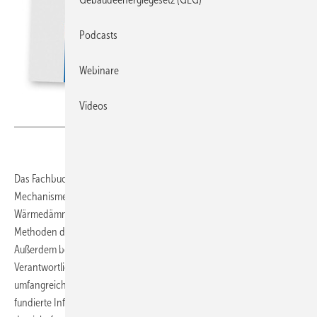
Podcasts
Webinare
Videos
Bild: Fraunhofer IRB Verlag
Das Fachbuch
W
ohnraumschimmel
erläutert die Ursachen und
Mechanismen von Schimmelpilzbefall, zeigt die Zusammenhänge von
Wärmedämmung, Luftdichtheit und Nutzerverhalten und stellt
Methoden der Analyse und praxisgerechte Sanierungsabläufe vor.
Außerdem beleuchtet es rechtliche Rahmenbedingungen,
Verantwortlichkeiten und Handlungsbedarfe und enthält eine
umfangreiche Sammlung relevanter Gerichtsurteile. Damit bietet es
fundierte Informationen und praxisnahe Hilfestellungen für alle, die