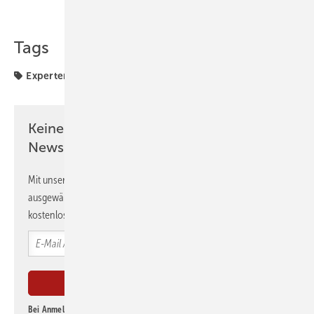
Teilen
Link kopieren
Tags
Expertenwissen
Wohngesund Bauen
Wohnungen
Keine Zeit? Kein Problem mit dem GEB
Newsletter!
Mit unserem Newsletter erhalten Sie regelmäßig von uns
ausgewählte Informationen und Neuigkeiten, gebündelt und
kostenlos direkt ins Postfach.
Bei Anmeldung zu diesem Newsletter bin ich damit einverstanden, über