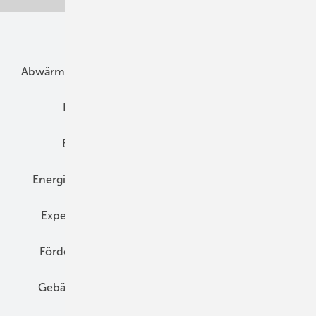
Unsere Themen
Abwärme
Bauphysik
Bautechnik
Dach
Dämmung
Denkmal und Altbau
Elektrotechnik
Energieberatung
Energiemanagement
Erneuerbare Energien
Expertenwissen
Fassade
Forschung
Förderung
Gebäudeenergiegesetz (GEG)
Gebäudekonzepte
Heizungsoptimierung