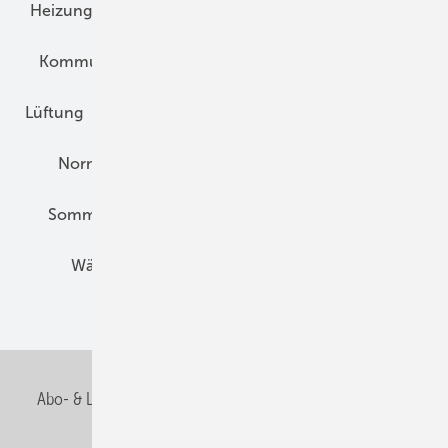
Heizungstechnik
Infrastruktur
Klimaschutz
Kommunen und Quartier
Kühlung und Klima
Lüftung
Marktübersicht
Nichtwohnungsbau
Normen und Zertifizierung
Solartechnik
Sommerlicher Wärmeschutz
Thermografie
Wärmebrücken
Wohngesund Bauen
Wohnungsbau
Abo- & Leserservice
AGB
Alle Inhalte chronologisch