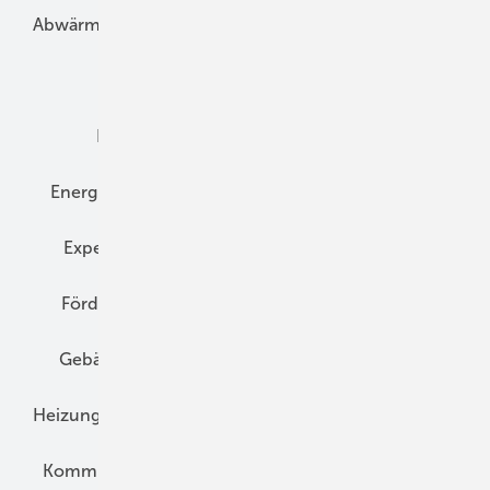
Abwärme
Bauphysik
Bautechnik
Dach
Dämmung
Denkmal und Altbau
Elektrotechnik
Energieberatung
Energiemanagement
Erneuerbare Energien
Expertenwissen
Fassade
Forschung
Förderung
Gebäudeenergiegesetz (GEG)
Gebäudekonzepte
Heizungsoptimierung
Heizungstechnik
Infrastruktur
Klimaschutz
Kommunen und Quartier
Kühlung und Klima