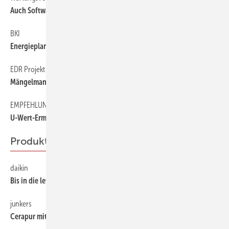
Auch Software braucht Pflege
BKI
49
Energieplaner erweitert
EDR Projekt
49
Mängelmanagement mit System
EMPFEHLUNG DES MONATS
49
U-Wert-Ermittlung bei Fenstern mit Caluwin 4.6
Produkte & Ideen
daikin
60
Bis in die letzte Ecke
junkers
60
Cerapur mit größerem Modulationsbereich