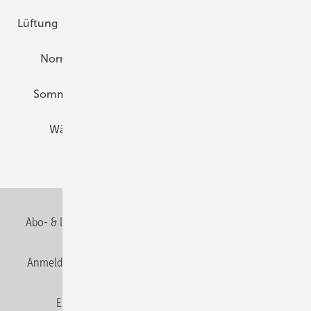
Lüftung
Marktübersicht
Nichtwohnungsbau
Normen und Zertifizierung
Solartechnik
Sommerlicher Wärmeschutz
Thermografie
Wärmebrücken
Wohngesund Bauen
Wohnungsbau
Abo- & Leserservice
AGB
Alle Inhalte chronologisch
Anmelden
Anmeldung & Registrierung
Datenschutz
E-Paper
Fachbeiträge
Frage des Monats