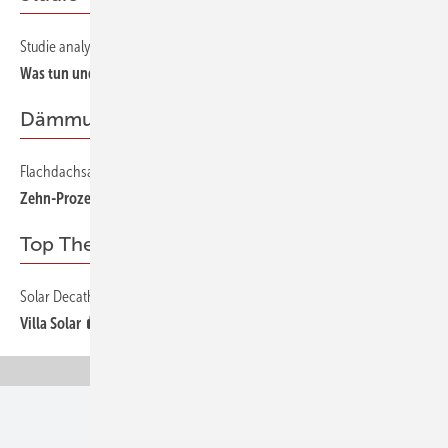
Studie analysiert die Branchenakteure
20
Was tun und denken Energieberater?
Dämmung
Flachdachsanierung — nur neu abdichten reicht oft nicht
30
Zehn-Prozent-Grenze
Top Thema
Solar Decathlon Europe 2010 in Madrid
12
Villa Solar
Unsere Themen