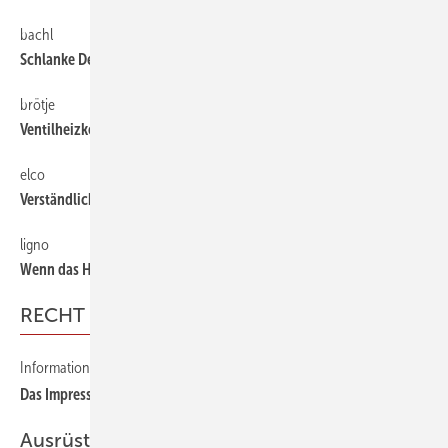
bachl
60
Schlanke Deckendämmung
brötje
60
Ventilheizkörper sind jetzt voreingestellt
elco
60
Verständliche Kommunikation
ligno
60
Wenn das Holz mal ausgeht
RECHT
Informationspflichten für Energieberater
56
Das Impressum schlägt zurück
Ausrüstung