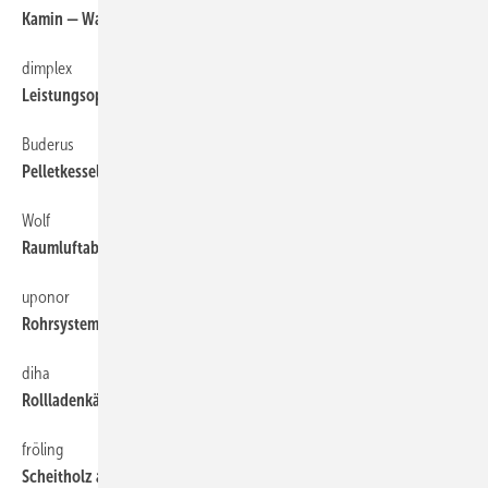
Kamin — Wand — Schornstein
dimplex
60
Leistungsoptimierte Wärmepumpe
Buderus
60
Pelletkessel fürs Ein- und Mehrfamillienhaus
Wolf
60
Raumluftab- und unabhängig
uponor
60
Rohrsysteme mit besserer Dämmwirkung
diha
60
Rollladenkästen dämmen
fröling
60
Scheitholz als Wärmequelle nutzen