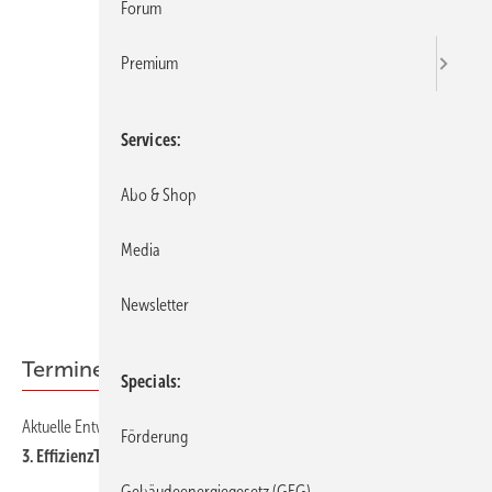
Forum
Premium
Services
Abo & Shop
Media
Newsletter
Termine
Specials
Aktuelle Entwicklungen in der Energieberatungspraxis
10
Förderung
3. EffizienzTagung 2010
Gebäudeenergiegesetz (GEG)