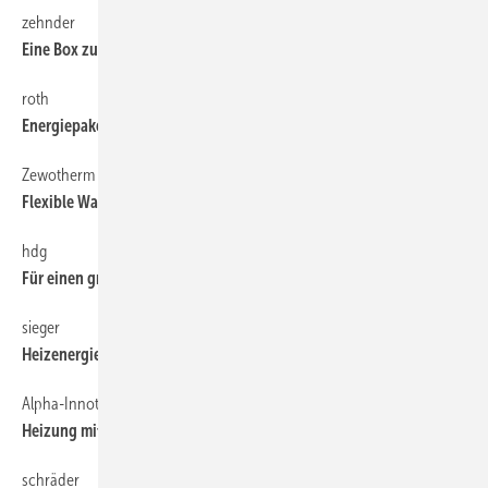
zehnder
60
Eine Box zum Heizen, Kühlen, Belüften
roth
60
Energiepakete für die Renovierung
Zewotherm
60
Flexible Wandheizungssysteme
hdg
60
Für einen großen Wärmebedarf
sieger
60
Heizenergie aus Gas und Abwärme
Alpha-Innotec
60
Heizung mit Internetanschluss
schräder
60