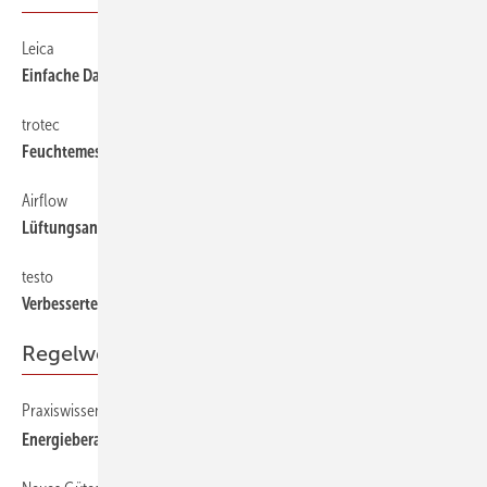
Leica
48
Einfache Datenübermittlung
trotec
48
Feuchtemessung von Holz und Baustoffen
Airflow
48
Lüftungsanlagen optimieren
testo
48
Verbesserte Auflösung
Regelwerke
Praxiswissen rund um die Gebäudebilanzierung
36
Energieberater fragen, Experten antworten