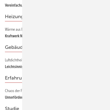
Vereinfachung der Nachweise für Wohnbau
Heizung
Wärme aus Biomasse
42
Kraftwerk Natur
Gebäudehülle
Luftdichtheit von Gebäuden
26
Leichtsinnige Luftnummer
Erfahrung & Praxis
Chaos der Förderprogramme 2010
18
Unterfördert — Überfordert
Studie