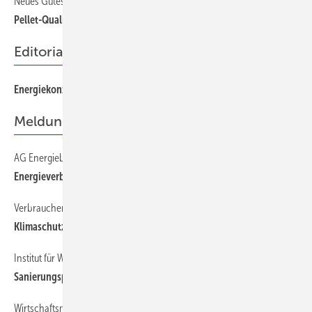
Neues Gütesiegel ENplus
22
Pellet-Qualität durchgängig sichern
Editorial
3
Energiekonzept: Gebäudepotenzial nur halbherzig behandelt
Meldungen
AG Energiebilanzen
6
Energieverbrauch in Deutschland
Verbraucherzentrale Bundesverband
6
Klimaschutz und Ausgleichszahlungen
Institut für Wirtschaftsforschung
6
Sanierungspotenziale werden überschätzt
Wirtschaftsministerium BW
6