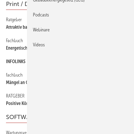
Print / Digital
Podcasts
Ratgeber
54
Attraktiv bauen mit kleinem Budget
Webinare
Fachbuch
54
Videos
Energetische Gebäudemodernisierung
INFOLINKS
54
fachbuch
54
Mängel an Gebäude- und Bauteiloberflächen
RATGEBER
54
Positive Körpersprache
SOFTWARE
Wartungsvertrag und Einzelupdates
50