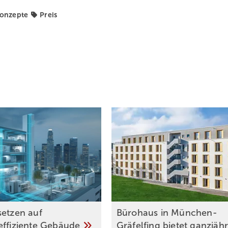
onzepte
Preis
setzen auf
Bürohaus in München-
effiziente
Gebäude
Gräfelfing bietet ganzjäh