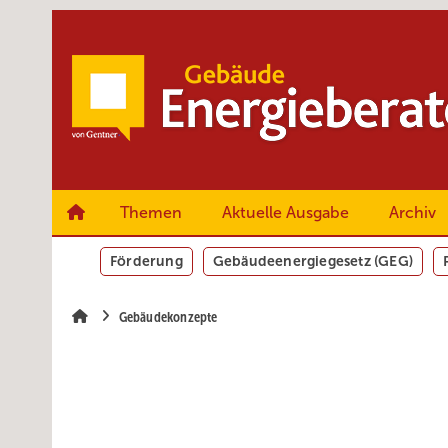
Springe
Springe
Springe
zum
zum
zur
Hauptinhalt
Hauptmenü
SiteSearch
Themen
Aktuelle Ausgabe
Archiv
Förderung
Gebäudeenergiegesetz (GEG)
Gebäudekonzepte