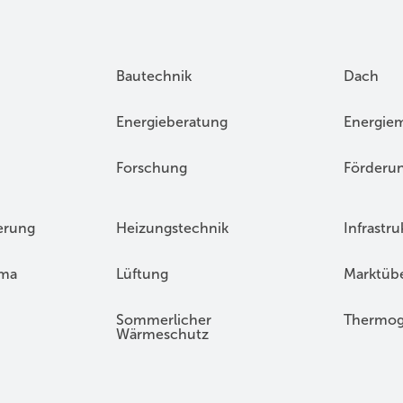
Bautechnik
Dach
Energieberatung
Energie
Forschung
Förderu
erung
Heizungstechnik
Infrastru
ima
Lüftung
Marktübe
Sommerlicher
Thermog
Wärmeschutz