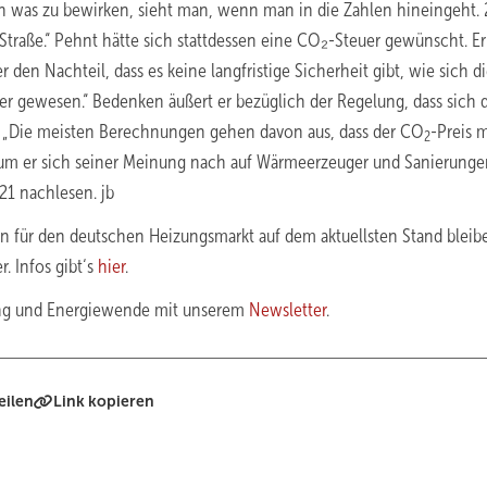
lich was zu bewirken, sieht man, wenn man in die Zahlen hineingeht.
Straße.“ Pehnt hätte sich stattdessen eine CO₂-Steuer gewünscht. Er
den Nachteil, dass es keine langfristige Sicherheit gibt, wie sich d
er gewesen.“ Bedenken äußert er bezüglich der Regelung, dass sich 
l: „Die meisten Berechnungen gehen davon aus, dass der CO
-Preis 
2
arum er sich seiner Meinung nach auf Wärmeerzeuger und Sanierung
21 nachlesen. jb
 für den deutschen Heizungsmarkt auf dem aktuellsten Stand bleib
. Infos gibt‘s
hier
.
ung und Energiewende mit unserem
Newsletter
.
eilen
Link kopieren