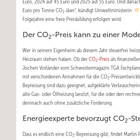
Euro, 2024 auf 45 Euro und 2025 auf 55 Euro. Und danach?
Euro pro Tonne CO
über“, kündigt Umweltministerin
2
Folgejahre eine freie Preisbildung erfolgen wird.
Der CO
-Preis kann zu einer Mod
2
Wer in seinem Eigenheim ab diesem Jahr steuerfrei hei
Heizraum stehen haben. Ob der
CO
-Preis
als finanziell
2
Jochen Vorländer vom Schwestermagazin TGA Fachplaner 
mit verschiedenen Annahmen für die CO
-Preisentwickl
2
Bepreisung sind dazu geeignet, aufgeklärte Verbraucheri
alte Gas- oder Ölheizung besitzt, für die oder den rech
demnach auch ohne zusätzliche Förderung.
Energieexperte bevorzugt CO
-St
2
Dass es endlich eine CO
-Bepreisung gibt, findet Martin 
2