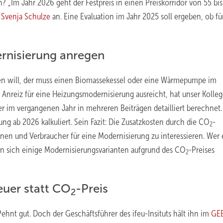
 „Im Jahr 2026 geht der Festpreis in einen Preiskorridor von 55 bis
Svenja Schulze
an. Eine Evaluation im Jahr 2025 soll ergeben, ob fü
ernisierung anregen
zen will, der muss einen Biomassekessel oder eine Wärmepumpe im
er Anreiz für eine Heizungsmodernisierung ausreicht, hat unser Kolle
im vergangenen Jahr in mehreren Beiträgen detailliert berechnet. 
ung ab 2026 kalkuliert. Sein Fazit: Die Zusatzkosten durch die CO
-
2
nnen und Verbraucher für eine Modernisierung zu interessieren. Wer 
nen sich einige Modernisierungsvarianten aufgrund des CO
-Preises
2
euer statt CO
-Preis
2
Pehnt gut. Doch der Geschäftsführer des ifeu-Insituts hält ihn im
GE