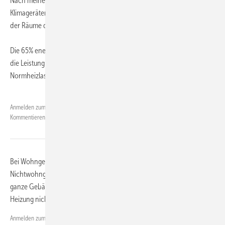
Nach meiner Interpretation heisst das, nur für die Räume die mit den
Klimageräten versorgt werden, muss über eine Heizlastberechnung
der Räume die 65% erneuerbare Energien nachgewiesen werden!?
Die 65% eneuerbaren Energien werden als erfüllt angesehen, wenn
die Leistung der Bioheizung (Wärmepumpe) min. 30% der
Normheizlast des zu versorgenden Gebäudeteiles beträgt.
Kai Loos
Anmelden zum
am 22.04.2026 20:04:55, geändert am
Kommentieren.
22.04.2026 20:04:55
Bei Wohngebäuden sind Wohneinheiten gemeint und bei
Nichtwohngebäuden Flächen. Bei Wohngebäuden wird deshalb das
ganze Gebäude betrachtet bzw. die betroffenen Wohnungen, falls die
Heizung nicht das ganze Haus versorgt.
Werner Landgraf
Anmelden zum
am 24.04.2026 11:02:05, geändert am