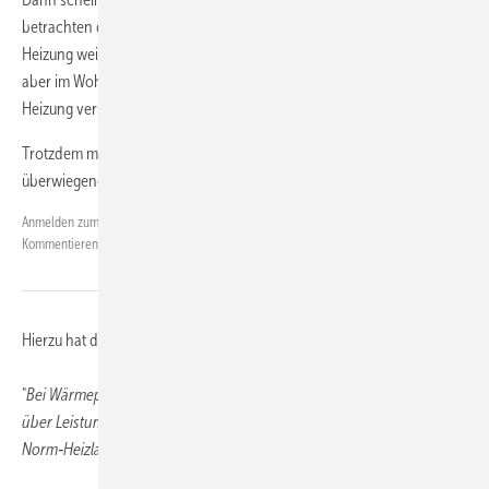
betrachten darf und nicht die gesamte Fläche, die von der alten
Heizung weiter versorgt wird. Wenn ich das richtig verstehe darf dann
aber im Wohnzimmer kein Heizkörper mehr sein, der von der alten
Heizung versorgt wird.
Trotzdem muss nachgewiesen werden, dass das neue Gerät
überwiegend der Raumheizung dient. Wie berechnet man das?
Werner Landgraf
Anmelden zum
am 05.05.2026 11:21:49, geändert am
Kommentieren.
05.05.2026 11:21:49
Hierzu hat die KFW mir folgende Auskunft gegeben:
"
Bei Wärmepumpen‑Hybridsystemen kann der Nachweis alternativ
über Leistungsanteile (zum Beispiel mindestens 30 Prozent der
Norm‑Heizlast des zu versorgenden Gebäudeteils) geführt werden."