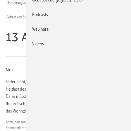
Förderungen
Podcasts
Stefan M.
Gefragt von
am 14.04.2026 09:53:52
Webinare
13 Antworten
Videos
Moin,
leider nicht, es muss das ganze Haus bilanziert werden, d.h. es müsste
Heizlast des ganzen Hauses gerechnet werden & der Wärmeschutz.
Dann müsste das Splitgerät von der Heizlast ~ 35% decken können,
theoretisch müssten dann aber auch die ~ 35% abdecken....d.h. nur
das Wohnzimmer wird wohl nicht reichen. LG
Frank P.
Anmelden zum
am 21.04.2026 07:45:50, geändert am
Kommentieren.
21.04.2026 07:45:50