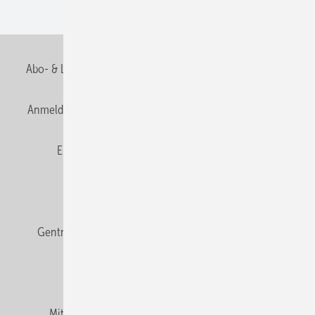
Wohnungsbau
Abo- & Leserservice
AGB
Alle Inhalte chronologisch
Anmelden
Anmeldung & Registrierung
Datenschutz
E-Paper
Fachbeiträge
Frage des Monats
GEB abonnieren
GEB Wissens-Check
Gentner Verlag
Impressum
Karriere bei Gentner
Team
Mediaservice
Mitgliedschaften und Engagement
Newsletter