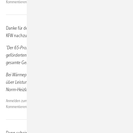
Kommentieren.
24.04.2026 11:02:05
Danke für den Hinweis, den ich zum Anlass genommen habe, bei der
KFW nachzufragen. Antwort KFW:
"Der 65‑Prozent‑Erneuerbaren‑Anteil bezieht sich auf die mit der
geförderten Heizungsanlage versorgten Flächen, nicht auf das
gesamte Gebäude.
Bei Wärmepumpen‑Hybridsystemen kann der Nachweis alternativ
über Leistungsanteile (zum Beispiel mindestens 30 Prozent der
Norm‑Heizlast des zu versorgenden Gebäudeteils) geführt werden."
Kai Loos
Anmelden zum
am 28.04.2026 22:06:43, geändert am
Kommentieren.
28.04.2026 22:06:43
Dann scheint es so zu sein, dass man das Wohnzimmer isoliert