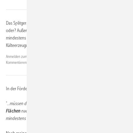
Das Splitgerät muss doch mindestens 65% der Heizlast abdecken,
oder? Außerdem muss noch nachgewiesen werden, dass es zu
mindestens 50% der Wärmeerzeugung dient und weniger als 50% der
Kälteerzeugung.
Werner Landgraf
Anmelden zum
am 22.04.2026 10:47:01, geändert am
Kommentieren.
22.04.2026 10:47:01
In der Förderrichtlinie steht:
"
...müssen die durch die Anlagen versorgten Wohneinheiten
oder
Flächen
nach Durchführung der Maßnahme zu
mindestens 65 Prozent durch erneuerbare Energien beheizt werden
."