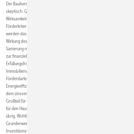
Der Bauherren-Schutzbund (BSB) beurteilt das Förderprogramm
skeptisch. Geschäftsführer Florian Becker zweifelt an seiner
Wirksamkeit und warnt vor Verbraucherrisiken: „Die strengen
Förderkriterien und die hohen Anforderungen an die Energieklasse
werden das Vorhaben in der Praxis erschweren und somit die
Wirkung des Programms erheblich abschwächen.“ Die umfangreiche
Sanierung müsse fast auf einmal vollständig gestemmt werden, Zeit
zur finanziellen Erholung bleibe kaum. Becker fordert flexible
Erfüllungsfristen und niedrigere energetische Standards. Auch der
Immobilienverband Deutschland (IVD) bemängelt die Höhe der
Förderdarlehen: „Sie sind viel zu niedrig, um die Anforderungen an die
Energieeffizienz erfüllen zu können“, sagt Präsident Dirk Wohltorf. Von
dem zinsverbilligten Darlehen in Höhe von 100.000 Euro werde ein
Großteil für die vorgeschriebene energetische Sanierung gebraucht –
für den Hauskauf bleibe von der Förderung dann nicht mehr viel
übrig. Wohltorf fordert, die Einkommensgrenzen zu streichen und die
Grunderwerbsteuer so zu reformieren, dass klimafreundliche
Investitionen gegen die Steuerschuld gerechnet werden können.