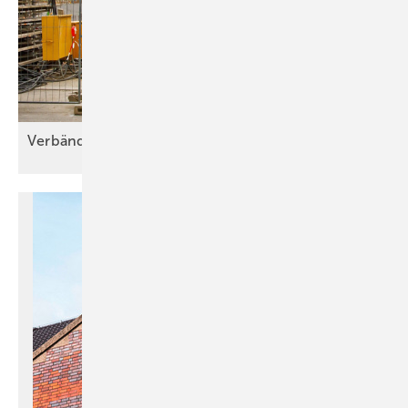
Verbände beurteilen
Bau-Turbo