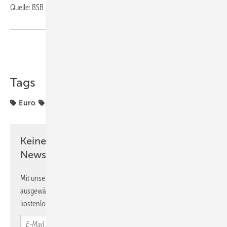
Quelle: BSB / IVD / KfW / jb
Teilen
Link kopieren
Tags
Euro
Förderung
KfW
Keine Zeit? Kein Problem mit dem GEB
Newsletter!
Mit unserem Newsletter erhalten Sie regelmäßig von uns
ausgewählte Informationen und Neuigkeiten, gebündelt und
kostenlos direkt ins Postfach.