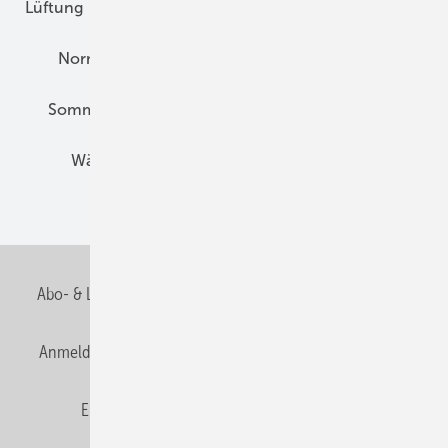
Lüftung
Marktübersicht
Nichtwohnungsbau
Normen und Zertifizierung
Solartechnik
Sommerlicher Wärmeschutz
Thermografie
Wärmebrücken
Wohngesund Bauen
Wohnungsbau
Abo- & Leserservice
AGB
Alle Inhalte chronologisch
Anmelden
Anmeldung & Registrierung
Datenschutz
E-Paper
Fachbeiträge
Frage des Monats