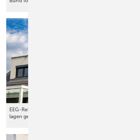
Bund fördert befristet
Ladestationen
EEG-Reform: Wirt­schaft­lich­keit von PV-Dach­an­
lagen
gefährdet