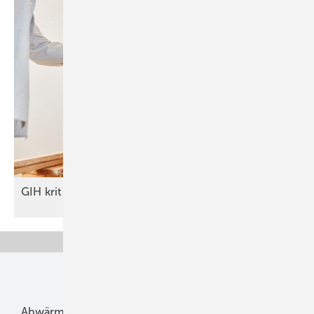
GIH kritisiert Kürzungen der
BEG
Unsere Themen
Abwärme
Bauphysik
Bautechnik
Dach