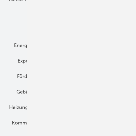
Dämmung
Denkmal und Altbau
Elektrotechnik
Energieberatung
Energiemanagement
Erneuerbare Energien
Expertenwissen
Fassade
Forschung
Förderung
Gebäudeenergiegesetz (GEG)
Gebäudekonzepte
Heizungsoptimierung
Heizungstechnik
Infrastruktur
Klimaschutz
Kommunen und Quartier
Kühlung und Klima