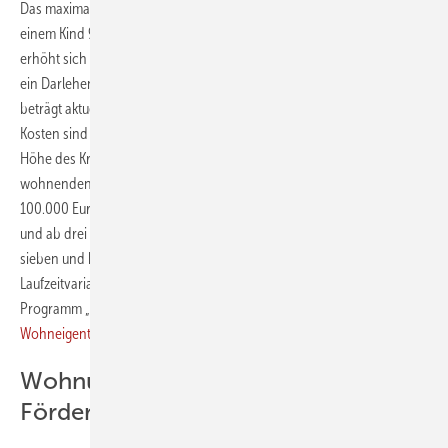
Das maximale Haushaltseinkommen der Antragstellenden darf bei
einem Kind 90.000 Euro nicht überschreiten. Für jedes weitere Kind
erhöht sich die Einkommensgrenze um 10.000 Euro. Der Zinssatz für
ein Darlehen mit 35 Jahren Laufzeit und zehn Jahren Zinsbindung
beträgt aktuell beispielsweise 1,51 Prozent effektiv. Förderfähige
Kosten sind der Kaufpreis inklusive Grundstückskosten. Die maximale
Höhe des Kreditbetrags hängt von der Zahl der im Haushalt
wohnenden minderjährigen Kinder ab. Bei einem Kind können bis zu
100.000 Euro beantragt werden, bei zwei Kindern bis zu 125.000 Euro
und ab drei Kindern bis zu 150.000 Euro. Es sind Kreditlaufzeiten ab
sieben und bis 35 Jahre möglich. Die Zinsen können je nach
Laufzeitvariante für maximal 20 Jahre festgeschrieben werden. Das
Programm „Jung kauft Alt“ lässt sich mit dem
KfW-
Wohneigentumsprogramm
kombinieren.
Wohnungswirtschaft kritisiert das
Förderprogramm