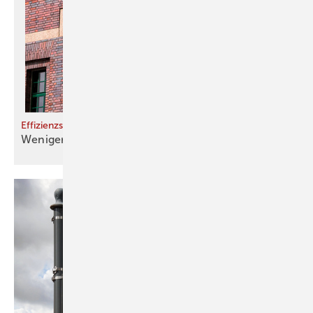
Effizienzstandard 40 für Nichtwohngebäude
Weniger Verbrauch, mehr
­Förderung