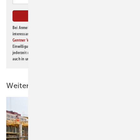
Bei Anmeldung zu diesem Newsletter bin ich damit einverstanden, über
interessante Verlags- und Online-Angebote
der Marken der Alfons W.
Gentner Verlag GmbH & Co. KG
informiert zu werden. Diese
Einwilligung kann ich jederzeit widerrufen und eine Abmeldung ist
jederzeit möglich. Informationen zum Umgang mit Daten finden Sie
auch in unserer
Datenschutzerklärung
.
Weitere Inhalte