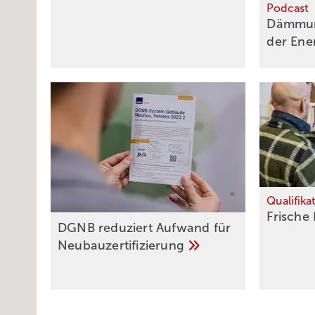
Podcast
Dämmung
der
Ene
Qualifika
Frische
DGNB reduziert Auf­wand für
Neu­bau­zer­ti­fi­zie­rung