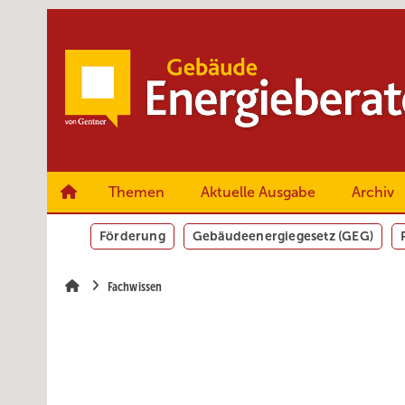
Springe
Springe
Springe
zum
zum
zur
Hauptinhalt
Hauptmenü
SiteSearch
Themen
Aktuelle Ausgabe
Archiv
Förderung
Gebäudeenergiegesetz (GEG)
Fachwissen