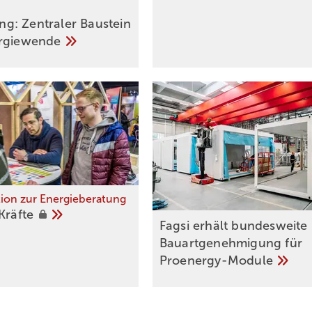
: Zentraler Baustein
rgiewende
tion zur Energieberatung
Kräfte
Fagsi erhält bun­des­wei­te
Bau­art­ge­neh­mi­gung für
Proenergy-Module