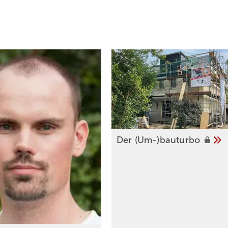
Der
(Um-)bauturbo