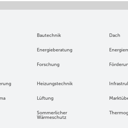
Bautechnik
Dach
Energieberatung
Energie
Forschung
Förderu
erung
Heizungstechnik
Infrastru
ima
Lüftung
Marktübe
Sommerlicher
Thermog
Wärmeschutz