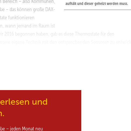
n Bereich – also Kommunen,
aufhält und dieser geheizt werden muss.
ebe – das können große DAX-
tate funktionieren
ren, wann jemand im Raum ist
 wir 2016 begonnen haben, gab es diese Thermostate für den
sere eigene Technik mit den entsprechenden Sensoren zu entwick
trieren Schall, Licht und Bewegung. Genau. Damit erkennen die
n erlernt dann eine künstliche Intelligenz Muster. Also sie weiß, 
ume belegt sind. So kann vorausschauend geheizt werden und die
m bieten sie das nur für Nichtwohngebäude an? Weil Menschen in 
ellten achten nicht darauf, die Heizung abzudrehen, wenn sie Feier
mmert. Doch das ist in der Regel nicht der Fall. Daher bietet sich f
otenzial. Für welche Gebäude eignet sich denn eine solche
terlesen und
 aber wir bedienen auch Un ...
n.
abe – jeden Monat neu