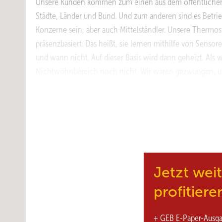
Unsere Kunden kommen zum einen aus dem öffentliche
Städte, Länder und Bund. Und zum anderen sind es Betri
Konzerne sein, aber auch Mittelständler. Unsere Thermos
präsenzbasiert. Das heißt, sie lernen mithilfe von Senso
und wann nicht. Auf dieser Basis wird dann geheizt. Als
Nichtwohnbereich noch nicht. Wir waren gezwungen, un
die wir europaweit patentiert haben. Die Sensoren regis
Thermostate die Anwesenheit von Menschen. Aus den Date
Beispiel ein typischer Montag aussieht und wann die Rä
Temperatur automatisch wieder abgesenkt werden. Waru
Umfeld nicht für die Energie zahlen. Die meisten Angest
haben. Sie denken, dass sich schon irgendjemand darum kü
vollautomatisierte Lösung in diesem Bereich sehr viel P
Jetzt wei
Automatisierung? Das sind klassischerweise Bürogebäude,
profitiere
+ GEB E-Paper-Ausg