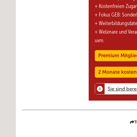
+ Kostenfreien Zuga
+ Fokus GEB: Sonder
+ Weiterbildungsdat
+ Webinare und Vera
uvm.
Premium Mitglie
2 Monate kosten
T