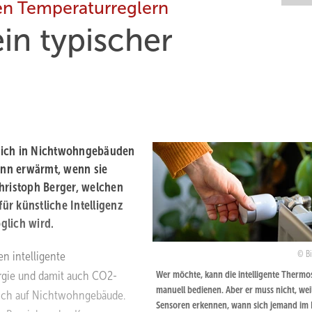
en Temperaturreglern
ein typischer
t sich in Nichtwohngebäuden
ann erwärmt, wenn sie
hristoph Berger, welchen
r künstliche Intelligenz
möglich wird.
en intelligente
Bi
ergie und damit auch CO2-
Wer möchte, kann die intelligente Thermo
manuell bedienen. Aber er muss nicht, wei
ßlich auf Nichtwohngebäude.
Sensoren erkennen, wann sich jemand im