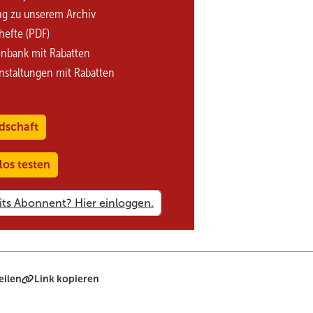
ng zu unserem Archiv
hefte (PDF)
enbank mit Rabatten
nstaltungen mit Rabatten
dschaft
los testen
eilen
Link kopieren