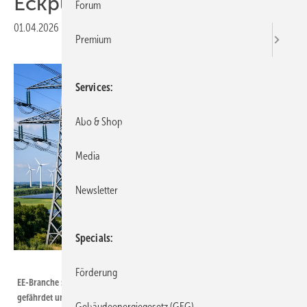
Eckpunktepapier vor
Forum
01.04.2026
|
Druckvorschau
Premium
Services
Abo & Shop
Media
Newsletter
Specials
KI generiert mit ChatGPT
Förderung
EE-Branche sieht Ausbau erneuerbarer Energien durch aktuelle Politik
gefährdet und fordert mit einem Eckpunktepapier verlässlichere
Gebäudeenergiegesetz (GEG)