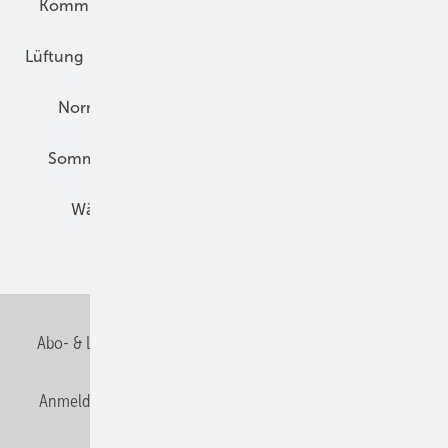
Kommunen und Quartier
Kühlung und Klima
Lüftung
Marktübersicht
Nichtwohnungsbau
Normen und Zertifizierung
Solartechnik
Sommerlicher Wärmeschutz
Thermografie
Wärmebrücken
Wohngesund Bauen
Wohnungsbau
Abo- & Leserservice
AGB
Alle Inhalte chronologisch
Anmelden
Anmeldung & Registrierung
Datenschutz