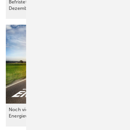
Befristete Effizienzhaus 55-Plus-För­de­rung ab 16.
Dezem­ber
2025
Noch viel Handlungsbedarf bei der
Energiewende