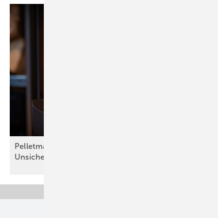
Pelletmarkt: Wachstum bei Produktion,
Unsicherheit beim Absatz
bleibt
Unsere Themen