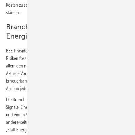
Kosten zu senken und die Planungssicherheit für Investoren zu
stärken.
Branche sieht Ausbau erneuerbarer
Energien konkret bedroht
BEE-Präsidentin Ursula Heinen-Esser verweist auf die anhaltenden
Risiken fossiler Energieimporte als Ausgangspunkt, betont aber vor
allem den notwendigen Ausbau der erneuerbaren Energien im Inland.
Aktuelle Vorschläge zum Gebäudemodernisierungsgesetz, zum
Erneuerbaren-Energien-Gesetz und zum Netzpaket könnten diesen
Ausbau jedoch ausbremsen.
Die Branche kritisiert insbesondere widersprüchliche politische
Signale: Einerseits bekenne sich die Bundesregierung zu Klimazielen
und einem Anteil von 80 Prozent erneuerbarer Energien bis 2030,
andererseits würden zentrale Rahmenbedingungen verschlechtert.
„Statt Energiesicherheit und Flexibilität, Arbeitsplätze und