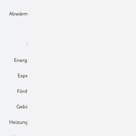
Abwärme
Bauphysik
Bautechnik
Dach
Dämmung
Denkmal und Altbau
Elektrotechnik
Energieberatung
Energiemanagement
Erneuerbare Energien
Expertenwissen
Fassade
Forschung
Förderung
Gebäudeenergiegesetz (GEG)
Gebäudekonzepte
Heizungsoptimierung
Heizungstechnik
Infrastruktur
Klimaschutz