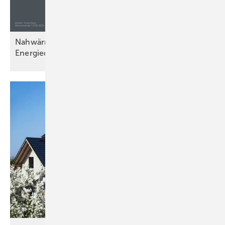
Nahwärme in kleinen Kommunen: Mit lokalen
Energiequellen
heizen