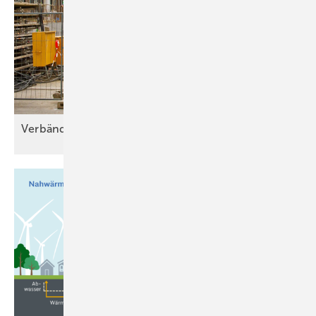
Verbände beurteilen
Bau-Turbo