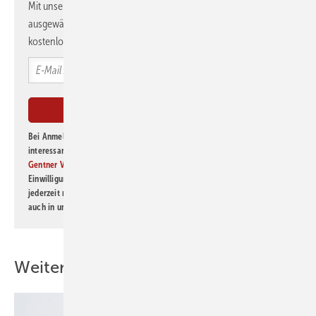
Mit unserem Newsletter erhalten Sie regelmäßig von uns
ausgewählte Informationen und Neuigkeiten, gebündelt und
kostenlos direkt ins Postfach.
Bei Anmeldung zu diesem Newsletter bin ich damit einverstanden, über
interessante Verlags- und Online-Angebote
der Marken der Alfons W.
Gentner Verlag GmbH & Co. KG
informiert zu werden. Diese
Einwilligung kann ich jederzeit widerrufen und eine Abmeldung ist
jederzeit möglich. Informationen zum Umgang mit Daten finden Sie
auch in unserer
Datenschutzerklärung
.
Weitere Inhalte