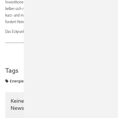
Investitionen mit unausgegorenen Vorschlägen aufs Spiel zu setzen,
ließen sich mittels einfacher regulatorischer Nachjustierungen bereits
kurz- und mittelfristig signifikante Kostensenkungseffekte erzielen”,
fordert Heinen-Esser.
Das Eckpunktepapier finden Sie
hier
. Quelle:
BEE
/ ar
Teilen
Link kopieren
Tags
Energiewende
Erneuerbare Energien
Förderung
Keine Zeit? Kein Problem mit dem GEB
Newsletter!