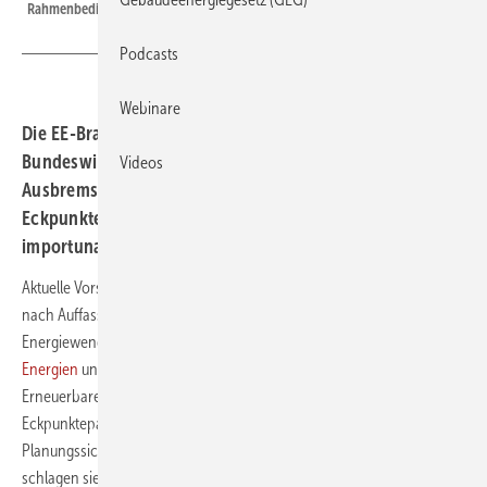
Rahmenbedingungen sowie geringere Systemkosten.
Podcasts
Webinare
Die EE-Branche kritisiert aktuelle Vorschläge aus dem
Bundeswirtschaftsministerium und warnt vor einem
Videos
Ausbremsen der Energiewende. Das neue
Eckpunktepapier zielt auf eine effizientere und
importunabhängige Energieversorgung ab.
Aktuelle Vorschläge aus dem Bundeswirtschaftsministerium belasten
nach Auffassung der EE-Branche notwendige Investitionen in die
Energiewende sowie den weiteren Ausbau der
Erneuerbaren
Energien
und gefährden damit Arbeitsplätze. Der Bundesverband
Erneuerbare Energie (BEE) und weitere Verbände haben daher ein
Eckpunktepapier vorgelegt, das konkrete Maßnahmen für mehr
Planungssicherheit und geringere Systemkosten bündelt. Darin
schlagen sie vor, den Netzausbau zu beschleunigen, die Redispatch-