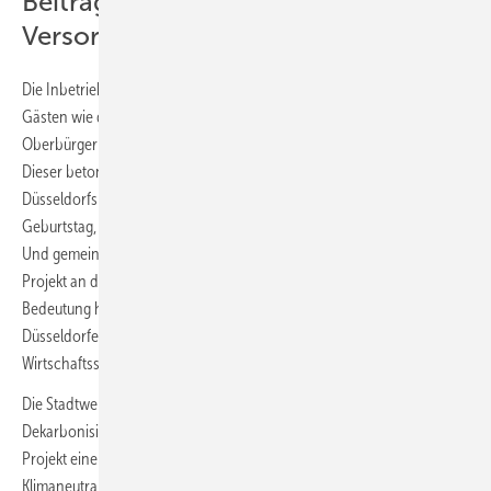
Beitrag zu Klimazielen und
Versorgungssicherheit
Die Inbetriebnahme der Energiezentrale wurde von prominenten
Gästen wie der NRW-Wirtschaftsministerin Mona Neubaur und dem
Oberbürgermeister der Stadt Düsseldorf, Dr. Stephan Keller, begleitet.
Dieser betonte: „Diese Kooperation zeigt, wie stark und innovativ
Düsseldorfs Wirtschaft ist. Henkel feiert in diesem Jahr seinen 150.
Geburtstag, die Stadtwerke Düsseldorf das 160. Jahr ihres Bestehens.
Und gemeinsam bringen diese Traditionsunternehmen heute ein
Projekt an den Start, das weit über die Stadtgrenzen hinaus
Bedeutung hat. Das ist nicht nur ein erstklassiger Beitrag für das
Düsseldorfer Klima, das ist auch ein klares Bekenntnis zum
Wirtschaftsstandort Düsseldorf.“
Die Stadtwerke Düsseldorf verfolgen eine klare Strategie zur
Dekarbonisierung der Energieversorgung und leisten mit diesem
Projekt einen entscheidenden Beitrag zur angestrebten
Klimaneutralität der Stadt. Henkel investiert kontinuierlich in