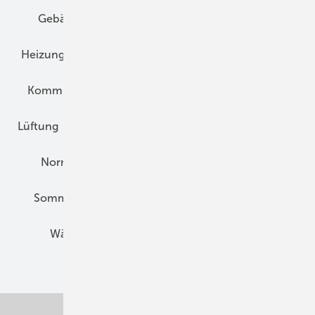
Gebäudekonzepte
Heizungsoptimierung
Heizungstechnik
Infrastruktur
Klimaschutz
Kommunen und Quartier
Kühlung und Klima
Lüftung
Marktübersicht
Nichtwohnungsbau
Normen und Zertifizierung
Solartechnik
Sommerlicher Wärmeschutz
Thermografie
Wärmebrücken
Wohngesund Bauen
Wohnungsbau