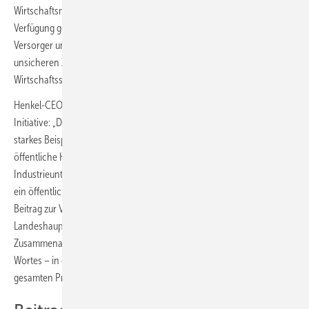
Wirtschaftsministerium, das die entscheidenden Fördermittel zur
Verfügung gestellt hat. In der Zusammenarbeit zwischen kommunalem
Versorger und Industrie liegt erhebliches Potenzial, denn alles, was in
unsicheren Zeiten die Abhängigkeit von Importen reduziert, stärkt den
Wirtschaftsstandort und die Versorgungssicherheit in unserer Region.“
Henkel-CEO Carsten Knobel unterstrich die Nachhaltigkeit der
Initiative: „Dieses Projekt ist innovativ und nachhaltig – und ein
starkes Beispiel dafür, was möglich wird, wenn Industrie und
öffentliche Hand zusammenarbeiten. Wir sind eines der ersten
Industrieunternehmen in Deutschland, das industrielle Abwärme in
ein öffentliches Netz einspeist. Damit leisten wir einen wichtigen
Beitrag zur Versorgungssicherheit und unterstützen die
Landeshauptstadt bei der Reduktion von CO
-Emissionen. Unsere
2
Zusammenarbeit zeigt, wie viel Energie – im wahrsten Sinne des
Wortes – in einer starken Partnerschaft steckt. Mein Dank gilt dem
gesamten Projektteam, das diese Idee zu einem Erfolg gemacht hat.“