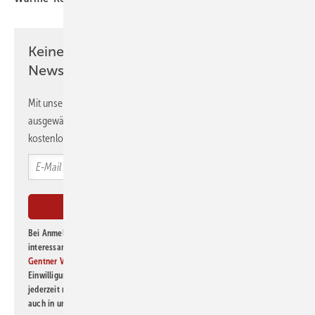
Keine Zeit? Kein Problem mit dem GEB
Newsletter!
Mit unserem Newsletter erhalten Sie regelmäßig von uns
ausgewählte Informationen und Neuigkeiten, gebündelt und
kostenlos direkt ins Postfach.
Bei Anmeldung zu diesem Newsletter bin ich damit einverstanden, über
interessante Verlags- und Online-Angebote
der Marken der Alfons W.
Gentner Verlag GmbH & Co. KG
informiert zu werden. Diese
Einwilligung kann ich jederzeit widerrufen und eine Abmeldung ist
jederzeit möglich. Informationen zum Umgang mit Daten finden Sie
auch in unserer
Datenschutzerklärung
.