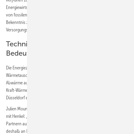
Energiewirtschaft, wie wir uns Schritt für Schritt aus der Abhängigkeit
von fossilen Brennstoffen befreien können. Das Ergebnis ist ein klares
Bekenntnis zum Wirtschaftsstandort und ein wichtiger Beitrag für die
Versorgungssicherheit.“
Technische Umsetzung und
Bedeutung für Düsseldorf
Die Energiezentrale umfasst einen 51 m hohen Stahlkamin und einen
Wärmetauscher. Hier wird die bislang ungenutzte industrielle
Abwärme aufbereitet und bei Bedarf mit zusätzlicher Wärme aus einer
Kraft-Wärme-Kopplungsanlage in das Fernwärme-Netz der Stadtwerke
Düsseldorf eingespeist.
Julien Mounier, CEO der Stadtwerke Düsseldorf, zur Zusammenarbeit
mit Henkel: „Solch ein komplexes Projekt gelingt nur mit starken
Partnern aus Wirtschaft, Politik und Verwaltung. Unser Dank geht
deshalb an Henkel, die Landeshauptstadt und das NRW-