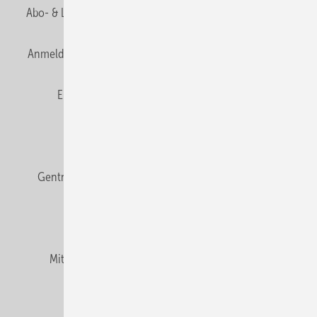
Abo- & Leserservice
AGB
Alle Inhalte chronologisch
Anmelden
Anmeldung & Registrierung
Datenschutz
E-Paper
Fachbeiträge
Frage des Monats
GEB abonnieren
GEB Wissens-Check
Gentner Verlag
Impressum
Karriere bei Gentner
Team
Mediaservice
Mitgliedschaften und Engagement
Newsletter
Podcast
Privacy Manager
RSS-Feed