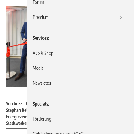
Forum
Premium
Services
Abo & Shop
Media
Newsletter
Henkel AG & Co. KGaA
Von links: Dr. Daniel Kleine, Carsten Knobel, Mona Neubaur, Dr.
Specials
Stephan Keller und Julien Mounier bei der Eröffnung der
Energiezentrale für das Fernwärme-Projekt von Henkel und den
Förderung
Stadtwerken.
Gebäudeenergiegesetz (GEG)