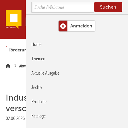
Springe
Springe
Springe
Search
zum
zum
zur
Hauptinhalt
Hauptmenü
SiteSearch
MENÜ
Home
Förderung
Gebäudeenergiegesetz (GEG)
Podcasts
Themen
Abwärme
Aktuelle Ausgabe
Archiv
Industrielle Abwärme
Produkte
versorgt Düsseldorfer Süden
Kataloge
02.06.2026
|
Druckvorschau