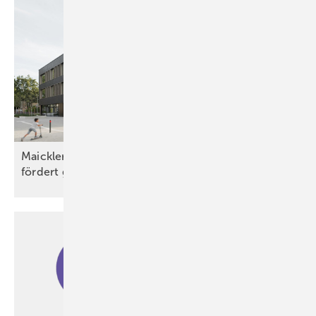
Maicklerschule Fellbach: Neues Lüftungskonzept
fördert gesundes
Lernklima