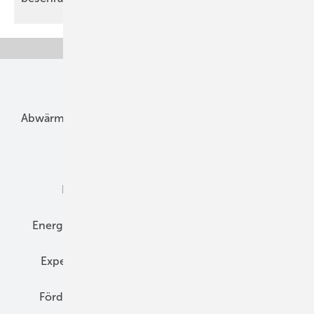
Unsere Themen
Abwärme
Bauphysik
Bautechnik
Dach
Dämmung
Denkmal und Altbau
Elektrotechnik
Energieberatung
Energiemanagement
Erneuerbare Energien
Expertenwissen
Fassade
Forschung
Förderung
Gebäudeenergiegesetz (GEG)