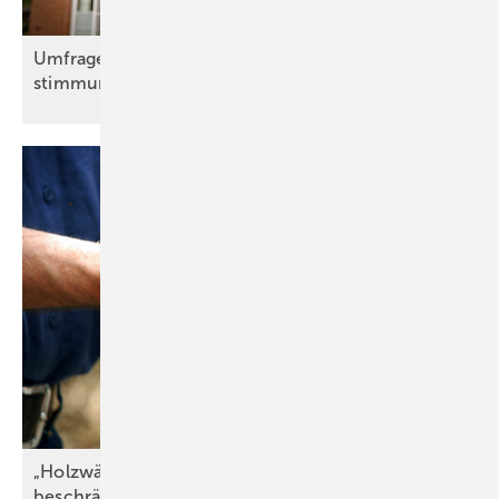
Umfrage: Warum Wärme­wende trotz hoher Zu­
stim­mung
stockt
„Holzwärme im GModG stär­ken, nicht grund­los
be­schränken!“