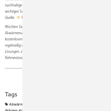
nachhaltige Lösungen und sieht die Nutzung industrieller Abwärme als
wichtigen Schritt, um den Standort zukunftsfähig zu machen. ■
Quelle:
Henkel
/
Stadtwerke Düsseldorf
/ ml
Möchten Sie mehr über die neueste Entwicklung in der
Abwärmenutzung wissen? Dann abonnieren Sie unseren
kostenlosen
Sonder-Newsletter Abwärme
. Darin stellen wir Ihnen
regelmäßig vorbildhafte Projekte vor, beschreiben technische
Lösungen, zeigen neue Produkte und klären über die gesetzlichen
Rahmenbedingungen auf.
Teilen
Link kopieren
Tags
Abwärme
Dekarbonisierung
Fernwärme
Kraft-
Wärme-Kopplung
Wärmewende