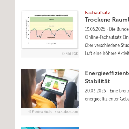
Fachaufsatz
Trockene Rauml
19.05.2025
-
Die Bundes
Online-Fachaufsatz Ein
über verschiedene Stu
Luft eine höhere Aktivi
Bild: FGK
Energieeffizien
Stabilität
20.03.2025
-
Eine breit
energieeffizienter Geb
Proxima Studio - stock.adobe.com