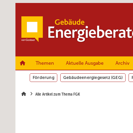
Springe
Springe
Springe
zum
zum
zur
Hauptinhalt
Hauptmenü
SiteSearch
Themen
Aktuelle Ausgabe
Archiv
Förderung
Gebäudeenergiegesetz (GEG)
Alle Artikel zum Thema FGK