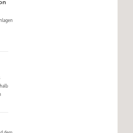
von
anlagen
s
halb
n
nd dem