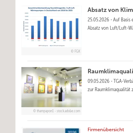
Absatz von Kl
25.05.2026
-
Auf Basis 
Absatz von Luft/Luft-
FGK
Raum­klima­qual
09.05.2026
-
TGA-Verbä
zur Raum­klimaqualität
thampapon1 - stock.adobe.com
Firmenübersicht