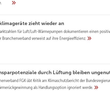
e.
klimageräte zieht wieder
an
Marktzahlen für Luft/Luft-Wärmepumpen dokumentieren einen positi
r Branchenverband verweist auf ihre
Energieeffizienz.
nsparpotenziale durch Lüftung bleiben
ungenut
henverband FGK übt Kritik am Klimaschutzbericht der Bundesregieru
Wärmerückgewinnung als Handlungsoption ignoriert
werde.