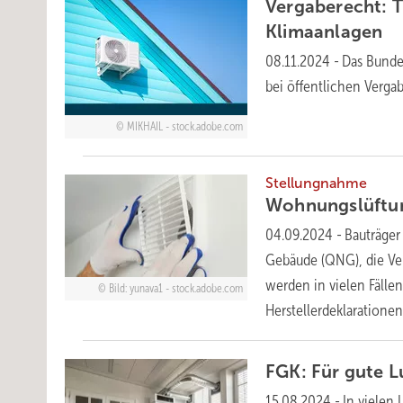
Vergaberecht: T
Klimaanlagen
08.11.2024
-
Das Bunde
bei öffentlichen Verga
MIKHAIL - stock.adobe.com
Stellungnahme
Wohnungslüftu
04.09.2024
-
Bauträger
Gebäude (QNG), die Ve
werden in vielen Fäll
Bild: yunava1 - stock.adobe.com
Herstellerdeklarationen 
FGK: Für gute L
15.08.2024
-
In vielen