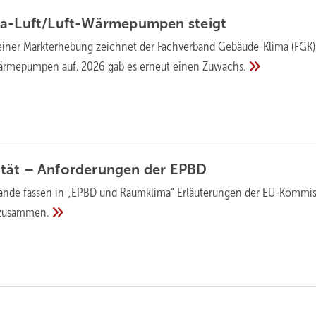
ima-Luft/Luft-Wärmepumpen
steigt
einer Markt­er­hebung zeich­net der Fach­verband Gebäude-Klima (FGK
Wärme­pumpen auf. 2026 gab es erneut einen
Zuwachs.
ität – Anfor­de­rungen der
EPBD
nde fassen in „EPBD und Raum­klima“ Erläu­te­rungen der EU-Kommi
zusammen.