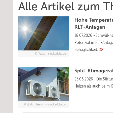
Alle Artikel zum
Hohe Temperatu
RLT-Anlagen
18.07.2026
-
Schwül-he
Potenzial in RLT-Anlag
Behaglichkeit.
Tobias - stock.adobe.com
Split-Klimageräte
23.06.2026
-
Die Stift
Heizen als auch beim 
Studio Harmony - stock.adobe.com