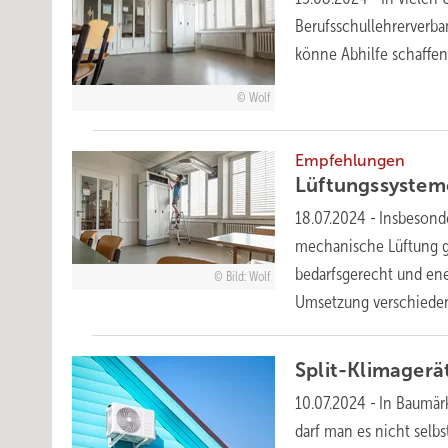
Berufsschullehrerverb
könne Abhilfe schaffe
Wolf
Empfehlungen
Lüftungssystem
18.07.2024
-
Insbesonde
mechanische Lüftung g
bedarfsgerecht und ene
Bild: Wolf
Umsetzung verschiede
Split-Klimager
10.07.2024
-
In Baumärk
darf man es nicht selb