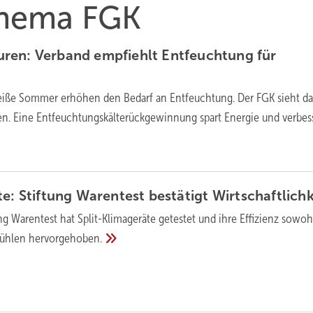
 Thema FGK
ren: Verband empfiehlt Entfeuchtung für
iße Sommer erhöhen den Bedarf an Entfeuchtung. Der FGK sieht da
en. Eine Entfeuchtungskälterückgewinnung spart Energie und verbess
: Stif­tung Wa­ren­test be­stä­tigt
Wirt­schaft­lich­
ung Warentest hat Split-Klimageräte getestet und ihre Effizienz sowo
Kühlen
hervorgehoben.