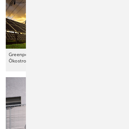
Greenpeace: Deutschland droht eine
Ökostromlücke