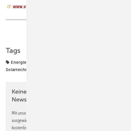
www.vdi.de
Teilen
Link kopieren
Tags
Energiemanagement
Erneuerbare Energien
Solartechnik
Keine Zeit? Kein Problem mit dem GEB
Newsletter!
Mit unserem Newsletter erhalten Sie regelmäßig von uns
ausgewählte Informationen und Neuigkeiten, gebündelt und
kostenlos direkt ins Postfach.