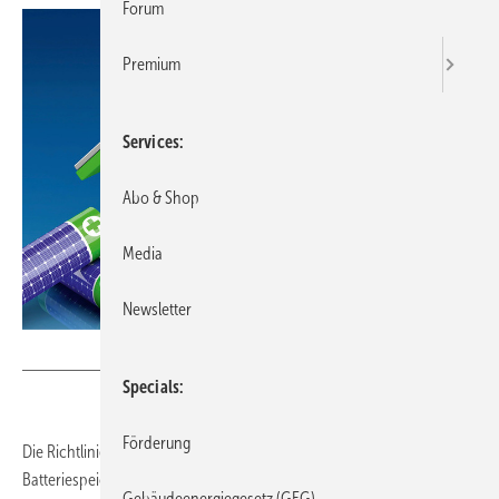
Forum
Premium
Services
Abo & Shop
Media
Newsletter
Bild: bluedesign - stock.adobe.com
Specials
Förderung
Die Richtlinie VDI 4657 Blatt 3 bietet eine Grundlage für Fachleute, die
Batteriespeicher in Gebäuden mit Anschluss an das öffentliche
Gebäudeenergiegesetz (GEG)