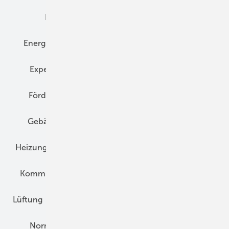
Elektrotechnik
Energieberatung
Energiemanagement
Erneuerbare Energien
Expertenwissen
Fassade
Forschung
Förderung
Gebäudeenergiegesetz (GEG)
Gebäudekonzepte
Heizungsoptimierung
Heizungstechnik
Infrastruktur
Klimaschutz
Kommunen und Quartier
Kühlung und Klima
Lüftung
Marktübersicht
Nichtwohnungsbau
Normen und Zertifizierung
Solartechnik