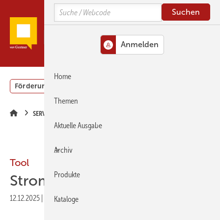
Springe
Springe
Springe
Search
zum
zum
zur
Hauptinhalt
Hauptmenü
SiteSearch
MENÜ
Home
Förderung
Gebäudeenergiegesetz (GEG)
Podcasts
Themen
SERVICE
Aktuelle Ausgabe
Archiv
Tool
Produkte
Stromspeicher spielen
12.12.2025
|
Veröffentlicht in
Ausgabe 10-2025
|
Druckvorschau
Kataloge