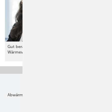
Gut beraten zu einer zukunftsfähigen
Wärmeversorgung
Unsere Themen
Abwärme
Bauphysik
Bautechnik
Dach
Dämmung
Denkmal und Altbau