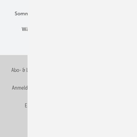
Sommerlicher Wärmeschutz
Thermografie
Wärmebrücken
Wohngesund Bauen
Wohnungsbau
Abo- & Leserservice
AGB
Alle Inhalte chronologisch
Anmelden
Anmeldung & Registrierung
Datenschutz
E-Paper
Fachbeiträge
Frage des Monats
GEB abonnieren
GEB Wissens-Check