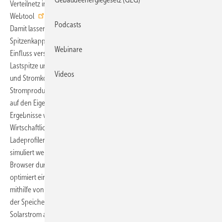
Verteilnetz integrieren wollen. Nun hat der VDI das kostenfreie
Webtool
Auslegung von Stromspeichern
dazu veröffentlicht.
Podcasts
Damit lassen sich beispielweise eigene Lastprofile für die
Spitzenkappung hochladen. Anschließend analysiert das Tool den
Webinare
Einfluss verschiedener Stromspeichergrößen auf die maximale
Lastspitze und führt eine wirtschaftliche Auswertung der Investitions-
Videos
und Stromkosten durch. Für Gebäudeenergiesysteme mit eigener
Stromproduktion lassen sich die Auswirkungen von Stromspeichern
auf den Eigenversorgungsanteil ermitteln. Die energetischen
Ergebnisse werden übersichtlich dargestellt und können mit einer
Wirtschaftlichkeitsanalyse verknüpft werden. Neben voreingestellten
Ladeprofilen können außerdem eigene Profile hochgeladen und
simuliert werden. So lassen sich unterschiedliche Szenarien direkt im
Browser durchspielen. Für Anlagen mit Einspeisebegrenzung
optimiert ein intelligentes Energiemanagement die Batterieladung
mithilfe von Solarstromprognosen. Dadurch wird vermieden, dass
der Speicher bereits morgens vollgeladen wird und mittags
Solarstrom abgeregelt werden muss.
jb