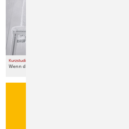
Kurzstudie
Wenn die Wärmepumpe
vereist