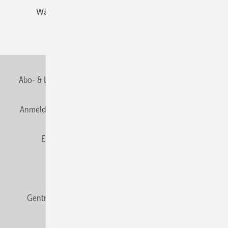
Wärmebrücken
Wohngesund Bauen
Wohnungsbau
Abo- & Leserservice
AGB
Alle Inhalte chronologisch
Anmelden
Anmeldung & Registrierung
Datenschutz
E-Paper
Fachbeiträge
Frage des Monats
GEB abonnieren
GEB Wissens-Check
Gentner Verlag
Impressum
Karriere bei Gentner
Team
Mediaservice