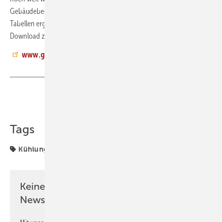
Gebäudebegrünung. Anhand von mehr als 85 Abbildungen und 37
Tabellen ergibt sich eine gute Marktübersicht, die als kostenloser
Download zur Verfügung steht.
ar
www.gebaeudegruen.info
Teilen
Link kopieren
Tags
Kühlung und Klima
Keine Zeit? Kein Problem mit dem GEB
Newsletter!