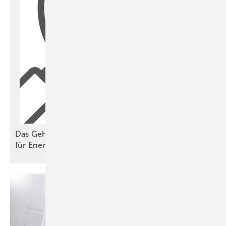
Das Geheimnis der undankbaren Steine – ein Fall
für ­Energieberater mit
Außensicht