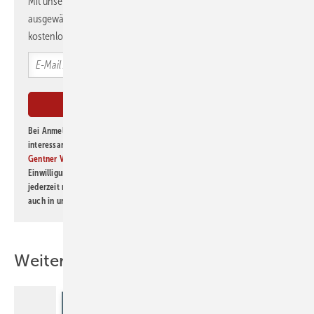
Mit unserem Newsletter erhalten Sie regelmäßig von uns
ausgewählte Informationen und Neuigkeiten, gebündelt und
kostenlos direkt ins Postfach.
Bei Anmeldung zu diesem Newsletter bin ich damit einverstanden, über
interessante Verlags- und Online-Angebote
der Marken der Alfons W.
Gentner Verlag GmbH & Co. KG
informiert zu werden. Diese
Einwilligung kann ich jederzeit widerrufen und eine Abmeldung ist
jederzeit möglich. Informationen zum Umgang mit Daten finden Sie
auch in unserer
Datenschutzerklärung
.
Weitere Inhalte