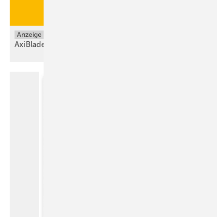
Anzeige
AxiBlade.Perform – Effizienz trifft auf
Intelligenz