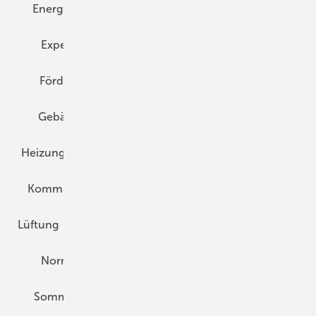
Energiemanagement
Erneuerbare Energien
Expertenwissen
Fassade
Forschung
Förderung
Gebäudeenergiegesetz (GEG)
Gebäudekonzepte
Heizungsoptimierung
Heizungstechnik
Infrastruktur
Klimaschutz
Kommunen und Quartier
Kühlung und Klima
Lüftung
Marktübersicht
Nichtwohnungsbau
Normen und Zertifizierung
Solartechnik
Sommerlicher Wärmeschutz
Thermografie