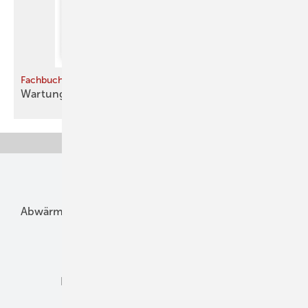
Fachbuch
Wartung verhindert
­Wattverlust
Unsere Themen
Abwärme
Bauphysik
Bautechnik
Dach
Dämmung
Denkmal und Altbau
Elektrotechnik
Energieberatung