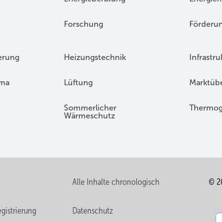
Forschung
Förderu
erung
Heizungstechnik
Infrastru
ima
Lüftung
Marktübe
Sommerlicher
Thermog
Wärmeschutz
Alle Inhalte chronologisch
© 2
gistrierung
Datenschutz