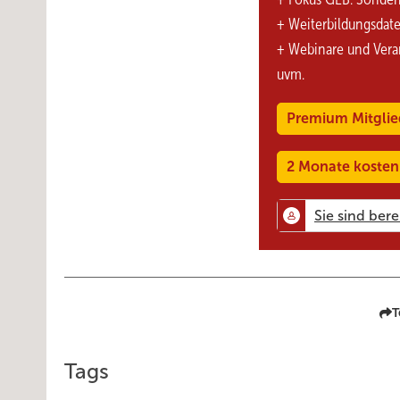
+ Weiterbildungsdat
+ Webinare und Vera
uvm.
Premium Mitglie
2 Monate kosten
T
Tags