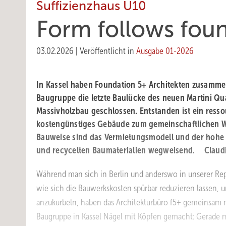
Suffizienzhaus U10
Form follows fou
03.02.2026
|
Veröffentlicht in
Ausgabe 01-2026
In Kassel haben Foundation 5+ Architekten zusamme
Baugruppe die letzte Baulücke des neuen Martini Qua
Massivholzbau geschlossen. Entstanden ist ein res
kostengünstiges Gebäude zum gemeinschaftlichen 
Bauweise sind das Vermietungsmodell und der hohe 
und recycelten Baumaterialien wegweisend. Claudi
Während man sich in Berlin und anderswo in unserer Repu
wie sich die Bauwerkskosten spürbar reduzieren lassen
anzukurbeln, haben das Architekturbüro f5+ gemeinsam 
Baugruppe in Kassel Nägel mit Köpfen gemacht: Gerade ma