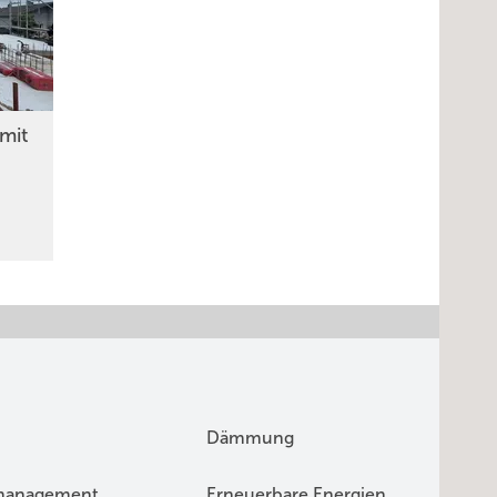
mit
Dämmung
management
Erneuerbare Energien