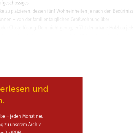
nfgeschossiges
e zu platzieren, dessen fünf Wohneinheiten je nach den Bedürfnis
können – von der familientauglichen Großwohnung über
der Clusterlösung. Dem nicht genug, erfüllt der urbane Holzbau je
auen. Dazu hat man sich nicht mit der Wahl entsprechend zertifizi
nsam auf die Suche nach wiederverwertbaren Klinkersteinen, Betonp
en, Sanitärobjekten, Heizkörpern und vielem mehr. Heraus kam – wie
e bunt zusammengewürfelte Hausbaracke, sondern ein gleich mehrfac
, dessen Architektur das klassische Designprinzip „form follows fun
Was ganz eindeutig der gestalterischen Grundidee einer klaren Geb
rauchte Materialien und Bauteile ohne Gesichtsverlust zu integrieren
terlesen und
fizienzhaus U10 in Kassel auch a ...
n.
abe – jeden Monat neu
ng zu unserem Archiv
hefte (PDF)