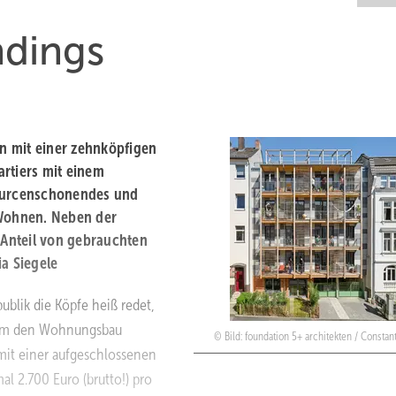
ndings
n mit einer zehnköpfigen
rtiers mit einem
sourcenschonendes und
Wohnen. Neben der
Anteil von gebrauchten
a Siegele
blik die Köpfe heiß redet,
, um den Wohnungsbau
Bild: foundation 5+ architekten / Consta
mit einer aufgeschlossenen
l 2.700 Euro (brutto!) pro