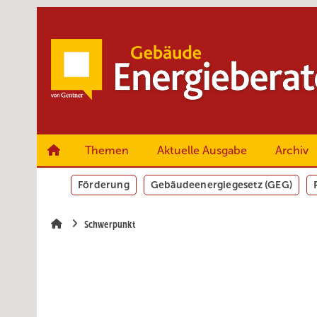
Springe
Springe
Springe
zum
zum
zur
Hauptinhalt
Hauptmenü
SiteSearch
Themen
Aktuelle Ausgabe
Archiv
Förderung
Gebäudeenergiegesetz (GEG)
Schwerpunkt