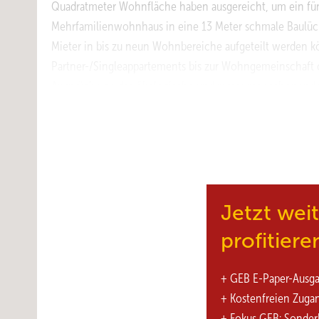
Quadratmeter Wohnfläche haben ausgereicht, um ein fü
Mehrfamilienwohnhaus in eine 13 Meter schmale Baulück
Mieter in bis zu neun Wohnbereiche aufgeteilt werden 
Partner-/Singleappartements bis zur Wohngemeinschaft o
Ansprüche an das ökologische und ressourcenschonende B
Baustoffe und Bauprodukte begnügt, sondern ging gemei
Fenstern, Türen, Fassadenbekleidungen, Geländern, Flies
vorschnelle Kritiker nun vielleicht schon unken – kein
ausgezeichnetes und flexibel bewohnbares Suffizienzhaus
ganz pragmatisch umdeutet in „form follows foundings“. 
und Fassadenstruktur geschuldet ist, die verwertbare geb
Jetzt wei
versteht. Reallabor für gelebte Suffizienz Man kann das Suf
profitiere
+ GEB E-Paper-Ausg
+ Kostenfreien Zuga
+ Fokus GEB: Sonder