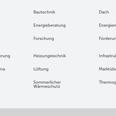
Bautechnik
Dach
Energieberatung
Energie
Forschung
Förderu
erung
Heizungstechnik
Infrastru
ima
Lüftung
Marktübe
Sommerlicher
Thermog
Wärmeschutz