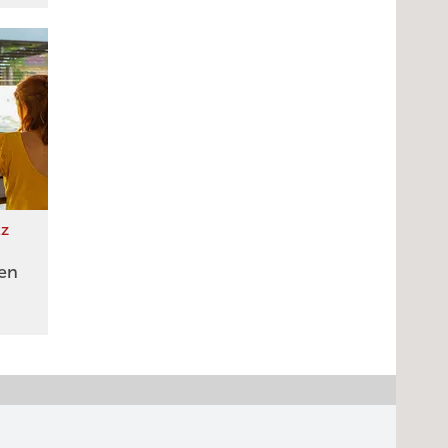
tz
en