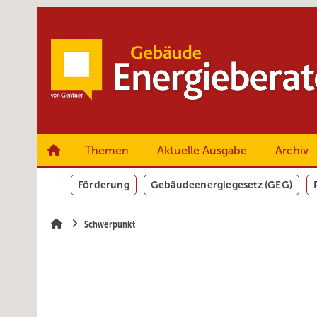
Springe
Springe
Springe
zum
zum
zur
Hauptinhalt
Hauptmenü
SiteSearch
Themen
Aktuelle Ausgabe
Archiv
Förderung
Gebäudeenergiegesetz (GEG)
Schwerpunkt