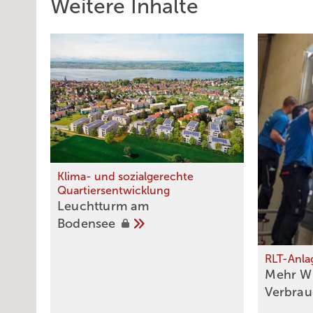
Weitere Inhalte
Klima- und sozialgerechte
Quartiersentwicklung
Leuchttu rm am
Bodensee
RLT-Anla
Meh r W
­Verbra