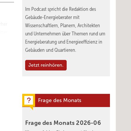
Im Podcast spricht die Redaktion des
Gebäude-Energieberater mit
rher
Wissenschaftlern, Planern, Architekten
iner
und Unternehmen über Themen rund um
ng von
Energieberatung und Energieeffizienz in
enen
Gebäuden und Quartieren.
munalen
Jetzt reinhören.
n den
Frage des Monats
eue
 machen
Frage des Monats
2026-06
egt.