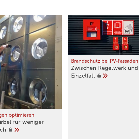
Brandschutz bei PV‑Fassaden
Zwischen Regelwerk und
Einzelfall
gen optimieren
irbel für weniger
uch