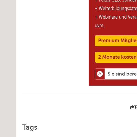
Für den E ...
+ Weiterbildungsdat
+ Webinare und Vera
uvm.
Premium Mitglie
2 Monate kosten
T
Tags