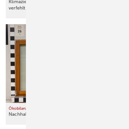
Klimaziele 2030 und 2040 werden deutlich
verfehlt
Ökobilanz von Fenstertausch und -ertüchtigung
Nachhaltige Alternativen zum
Austausch