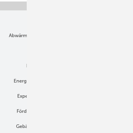
Unsere Themen
Abwärme
Bauphysik
Bautechnik
Dach
Dämmung
Denkmal und Altbau
Elektrotechnik
Energieberatung
Energiemanagement
Erneuerbare Energien
Expertenwissen
Fassade
Forschung
Förderung
Gebäudeenergiegesetz (GEG)
Gebäudekonzepte
Heizungsoptimierung