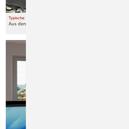
Typische Mängel bei der Sockeldämmung
Aus den Fehlern der anderen
­lernen