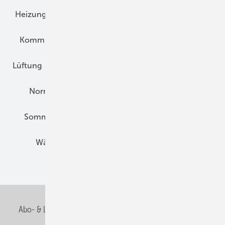
Heizungstechnik
Infrastruktur
Klimaschutz
Kommunen und Quartier
Kühlung und Klima
Lüftung
Marktübersicht
Nichtwohnungsbau
Normen und Zertifizierung
Solartechnik
Sommerlicher Wärmeschutz
Thermografie
Wärmebrücken
Wohngesund Bauen
Wohnungsbau
Abo- & Leserservice
AGB
Alle Inhalte chronologisch