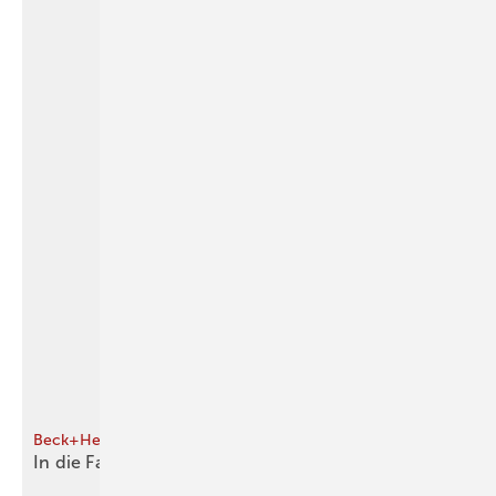
Beck+Heun
In die Fassade
eingebaut