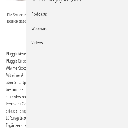
Bild: Pluggit
Podcasts
Die Steuerung Iconvent Comfort Control ermöglicht den effizienten
Betrieb dezentraler Wohnraumlüftungen.
Webinare
Videos
Pluggit bietet die neue Steuerung Iconvent Comfort Control bietet
Pluggit für seine dezentralen Wohnraumlüftungsgeräte mit
Wärmerückgewinnung
Iconvent 165
und
Iconvent 175
an.
Mit einer App lassen sich per WLAN angeschlossene Lüftungsgeräte
über Smartphone oder Tablet bedienen – und die Luftmenge
besonders gut an den Bedarf anpassen, da die Lüfterleistung
stufenlos reguliert werden kann. Im Automatikmodus übernimmt die
Iconvent Comfort Control selbstständig. Eine integrierte Sensorik
erfasst Temperatur, Luftfeuchtigkeit sowie VOC‑Werte und passt die
Lüftungsleistung automatisch an die jeweilige Raumluftqualität an.
Ergänzend ermöglicht der Zeitmodus eine individuell einstellbare und