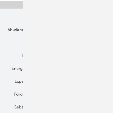
Unsere Themen
Abwärme
Bauphysik
Bautechnik
Dach
Dämmung
Denkmal und Altbau
Elektrotechnik
Energieberatung
Energiemanagement
Erneuerbare Energien
Expertenwissen
Fassade
Forschung
Förderung
Gebäudeenergiegesetz (GEG)
Gebäudekonzepte
Heizungsoptimierung