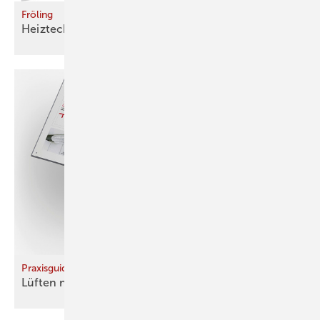
Fröling
Heiztechnik für Groß und
Klein
Praxisguide
Lüften nach
Vorschrift