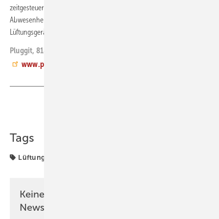
zeitgesteuerte Lüftung, etwa für bestimmte Tageszeiten oder
Abwesenheitsphasen. Die Steuerung wird mit einem Kabel an die
Lüftungsgeräte angeschlossen.
jb
Pluggit, 81829 München, Tel. (0 89) 4 11 12 50
www.pluggit.com
Teilen
Link kopieren
Tags
Lüftung
Produkte
Keine Zeit? Kein Problem mit dem GEB
Newsletter!