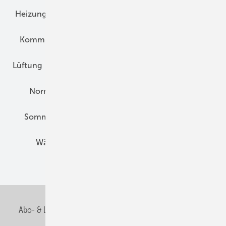
Heizungstechnik
Infrastruktur
Klimaschutz
Kommunen und Quartier
Kühlung und Klima
Lüftung
Marktübersicht
Nichtwohnungsbau
Normen und Zertifizierung
Solartechnik
Sommerlicher Wärmeschutz
Thermografie
Wärmebrücken
Wohngesund Bauen
Wohnungsbau
Abo- & Leserservice
AGB
Alle Inhalte chronologisch