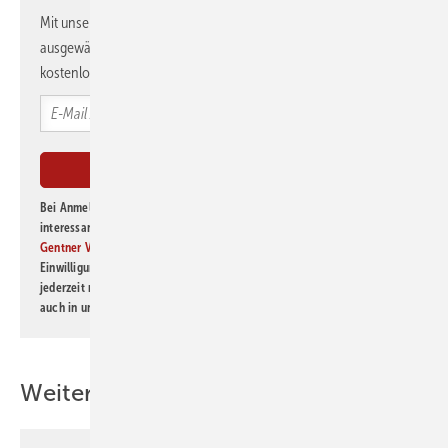
Mit unserem Newsletter erhalten Sie regelmäßig von uns
ausgewählte Informationen und Neuigkeiten, gebündelt und
kostenlos direkt ins Postfach.
Bei Anmeldung zu diesem Newsletter bin ich damit einverstanden, über
interessante Verlags- und Online-Angebote
der Marken der Alfons W.
Gentner Verlag GmbH & Co. KG
informiert zu werden. Diese
Einwilligung kann ich jederzeit widerrufen und eine Abmeldung ist
jederzeit möglich. Informationen zum Umgang mit Daten finden Sie
auch in unserer
Datenschutzerklärung
.
Weitere Inhalte