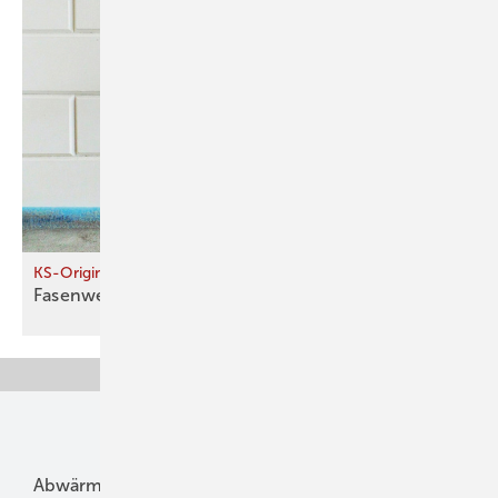
KS-Original
Fasenweise
mauern
Unsere Themen
Abwärme
Bauphysik
Bautechnik
Dach