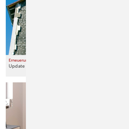
Erneuerung von Wärmedämm-Verbundsystemen
Update fürs
WDVS