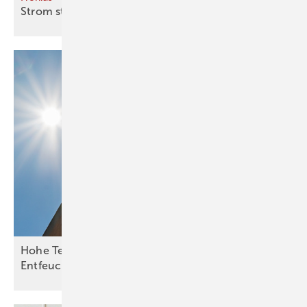
Strom
stapeln
Hohe Temperaturen: Verband empfiehlt
Entfeuchtung für
RLT-Anlagen