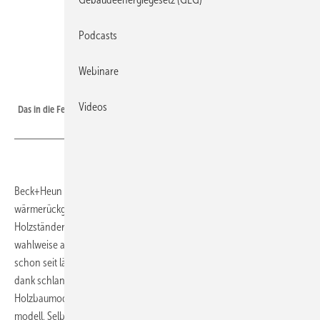
Podcasts
Webinare
Bild: Beck+Heun
Videos
Das in die Fensterlaibung integrierte Lüftungsmodul Airfox HB …
Beck+Heun hat beim
Airfox HB
ein dezentrales,
wärmerückgewinnendes Lüftungsgerät in die Fensterlaibung von
Holzständerbauten integriert. Der Lüftungsausgang lässt sich
wahlweise auch in der Fassade anordnen. Das Modul ähnelt dem
schon seit längerem angebotenen System Airfox One, eignet sich
dank schlanker Geometrie aber für den Einbau in seriell gefertigte
Holzbaumodule – unabhängig vom Fenster-
modell. Selbst bei einem Volumenstrom von 47 m³/h ist es mit 25 dB(A)