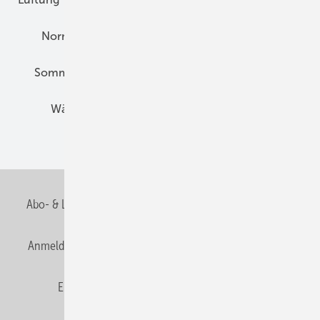
Normen und Zertifizierung
Solartechnik
Sommerlicher Wärmeschutz
Thermografie
Wärmebrücken
Wohngesund Bauen
Wohnungsbau
Abo- & Leserservice
AGB
Alle Inhalte chronologisch
Anmelden
Anmeldung & Registrierung
Datenschutz
E-Paper
Fachbeiträge
Frage des Monats