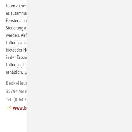
kaum zu hören. Während der Vorfertigung der Holzständerwand wird
es zusammen mit einem vorverkabelten Steuerungsanschluss in die
Fensterlaibung eingebaut. Vor Ort müssen dann lediglich die
Steuerung aufgesteckt und das Modul elektrisch angeschlossen
werden. Airfox HB fügt sich mit dem in der Fensterlaibung integrierten
Lüftungsausgang nahezu unsichtbar in die Fassade ein. Alternativ
bietet der Hersteller einen Lüftungsausgang samt Wetterschutzhaube
in der Fassade an. Die standardmäßig anthrazit oder weiß gefärbten
Lüftungsgitter und Wetterschutzhauben sind in weiteren Farben
erhältlich.
jb
Beck+Heun
35794 Mengerskirchen
Tel. (0 64 76) 9 13 20
www.beck-heun.de