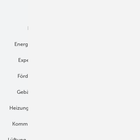
Dämmung
Denkmal und Altbau
Elektrotechnik
Energieberatung
Energiemanagement
Erneuerbare Energien
Expertenwissen
Fassade
Forschung
Förderung
Gebäudeenergiegesetz (GEG)
Gebäudekonzepte
Heizungsoptimierung
Heizungstechnik
Infrastruktur
Klimaschutz
Kommunen und Quartier
Kühlung und Klima
Lüftung
Marktübersicht
Nichtwohnungsbau