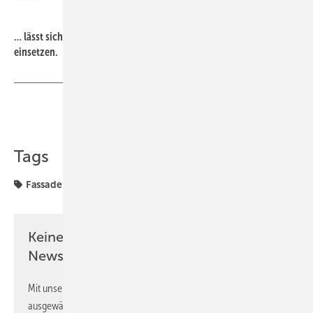
Bild: Beck+Heun
… lässt sich zur seriellen Vorfertigung von Holzständerbauteilen
einsetzen.
Teilen
Link kopieren
Tags
Fassade
Lüftung
Produkte
Keine Zeit? Kein Problem mit dem GEB
Newsletter!
Mit unserem Newsletter erhalten Sie regelmäßig von uns
ausgewählte Informationen und Neuigkeiten, gebündelt und