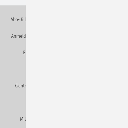
Abo- & Leserservice
AGB
Alle Inhalte chronologisch
Anmelden
Anmeldung & Registrierung
Datenschutz
E-Paper
Fachbeiträge
Frage des Monats
GEB abonnieren
GEB Wissens-Check
Gentner Verlag
Impressum
Karriere bei Gentner
Team
Mediaservice
Mitgliedschaften und Engagement
Newsletter