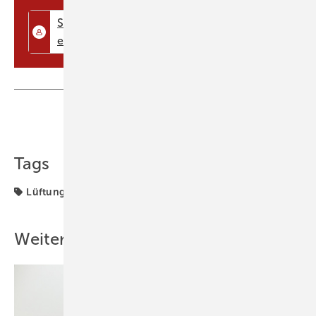
1150 Milliarden Kilowattstunden, wobei etwa zwei Drittel auf den
weiteren Ausbau und ein Drittel auf die entsprech ...
Teilen
Link kopieren
Tags
Lüftung
Lüftungsanlage
Weitere Inhalte