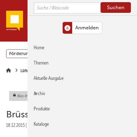
Springe
Springe
Springe
Search
zum
zum
zur
Hauptinhalt
Hauptmenü
SiteSearch
MENÜ
Home
Förderung
Gebäudeenergiegesetz (GEG)
Podcasts
Themen
Lüftung
Aktuelle Ausgabe
Archiv
Abo-Inhalt
Produkte
Brüsseler Lufthoheit
Kataloge
18.12.2015
|
Veröffentlicht in
Ausgabe 01-2016