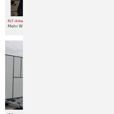
RLT-Anlagen optimieren
Meh r Wirbel für weniger
­Verbrauch