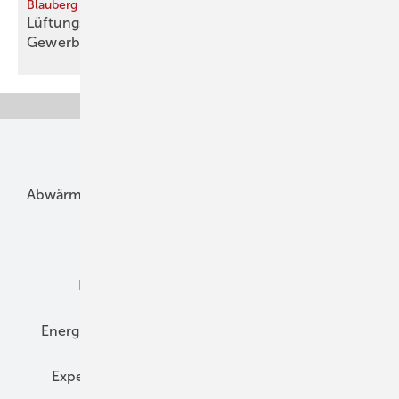
Blauberg Ventilatoren
Lüftungssysteme für Wohn- und
Gewerbebauten
Unsere Themen
Abwärme
Bauphysik
Bautechnik
Dach
Dämmung
Denkmal und Altbau
Elektrotechnik
Energieberatung
Energiemanagement
Erneuerbare Energien
Expertenwissen
Fassade
Forschung