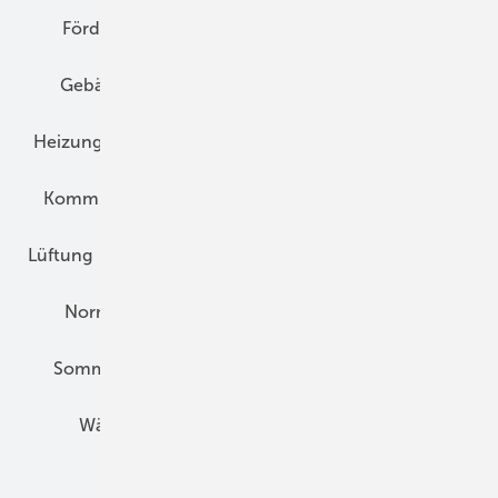
Förderung
Gebäudeenergiegesetz (GEG)
Gebäudekonzepte
Heizungsoptimierung
Heizungstechnik
Infrastruktur
Klimaschutz
Kommunen und Quartier
Kühlung und Klima
Lüftung
Marktübersicht
Nichtwohnungsbau
Normen und Zertifizierung
Solartechnik
Sommerlicher Wärmeschutz
Thermografie
Wärmebrücken
Wohngesund Bauen
Wohnungsbau