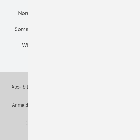
Normen und Zertifizierung
Solartechnik
Sommerlicher Wärmeschutz
Thermografie
Wärmebrücken
Wohngesund Bauen
Wohnungsbau
Abo- & Leserservice
AGB
Alle Inhalte chronologisch
Anmelden
Anmeldung & Registrierung
Datenschutz
E-Paper
Fachbeiträge
Frage des Monats