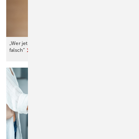
„Wer jetzt eine Wärme­pumpe kauft, macht nichts
falsch“