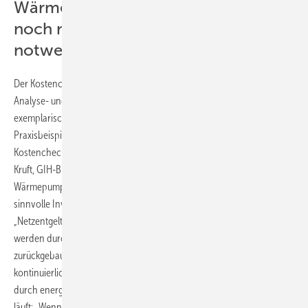
Wärmepumpe weder Vollsanierung
noch neue Heizkörper zwingend
notwendig
Der Kostencheck beruht auf wissenschaftlichen Berechnungen des
Analyse- und Beratungsunternehmens Prognos, das sich auf
exemplarische Gebäudedaten bezieht. Zahlen aus konkreten
Praxisbeispielen ergänzen die Berechnungen. „Die Ergebnisse des
Kostenchecks decken sich mit unseren Erfahrungen“, erklärt Arne
Kruft, GIH-Bundesvorstand Technik. Ihm zufolge stellt eine
Wärmepumpe auch in Bestandsgebäuden in vielen Fällen eine
sinnvolle Investition dar, die zukünftig noch mehr Kosten spare:
„Netzentgelte für Gasleitungen werden teuer, manche Gasnetze
werden durch vermehrten Einbau von Wärmpumpen unrentabel und
zurückgebaut.“ Zudem würden der CO
-Preis sowie der Gaspreis
2
kontinuierlich steigen. Er weist darauf hin, dass eine Wärmepumpe
durch energetische Maßnahmen an der Gebäudehülle effizienter
läuft: „Wenn die Heizung noch funktioniert und erst energetische