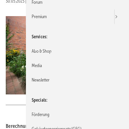
30.05.2023
|
Druckvorschau
Forum
Premium
Services
Abo & Shop
Media
Newsletter
Specials
Bundesverband Wärmepumpe
Förderung
Berechnungen der Deutschen Umwelthilfe und des
Gebäudeenergiegesetz (GEG)