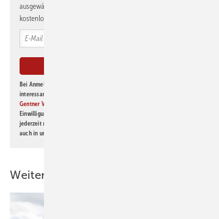
ausgewählte Informationen und Neuigkeiten, gebündelt und
kostenlos direkt ins Postfach.
Bei Anmeldung zu diesem Newsletter bin ich damit einverstanden, über
interessante Verlags- und Online-Angebote
der Marken der Alfons W.
Gentner Verlag GmbH & Co. KG
informiert zu werden. Diese
Einwilligung kann ich jederzeit widerrufen und eine Abmeldung ist
jederzeit möglich. Informationen zum Umgang mit Daten finden Sie
auch in unserer
Datenschutzerklärung
.
Weitere Inhalte