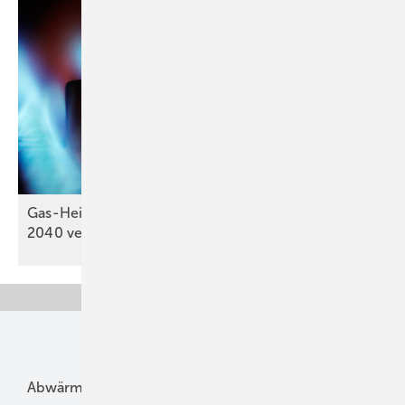
Gas-Heizung: Energiekosten könn­ten sich bis
2040
verdoppeln
Unsere Themen
Abwärme
Bauphysik
Bautechnik
Dach