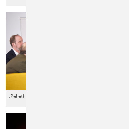
„Pelletheizungen sind gelebte
Frei­heits­energie“