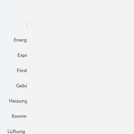
Dämmung
Denkmal und Altbau
Elektrotechnik
Energieberatung
Energiemanagement
Erneuerbare Energien
Expertenwissen
Fassade
Forschung
Förderung
Gebäudeenergiegesetz (GEG)
Gebäudekonzepte
Heizungsoptimierung
Heizungstechnik
Infrastruktur
Klimaschutz
Kommunen und Quartier
Kühlung und Klima
Lüftung
Marktübersicht
Nichtwohnungsbau