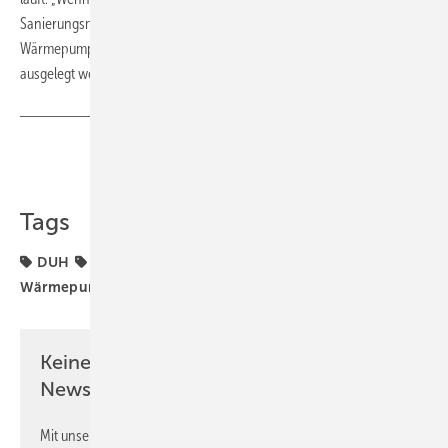
Sanierungsmaßnahmen vorgenommen werden, kann die
Wärmepumpe ideal auf den dann deutlich gesunkenen Energiebedarf
ausgelegt werden.“ Quelle: DUH / GIH / jb
Teilen
Link kopieren
Tags
DUH
GIH
Heizungstechnik
Wärmepumpe
Wärmepumpen
Keine Zeit? Kein Problem mit dem GEB
Newsletter!
Mit unserem Newsletter erhalten Sie regelmäßig von uns