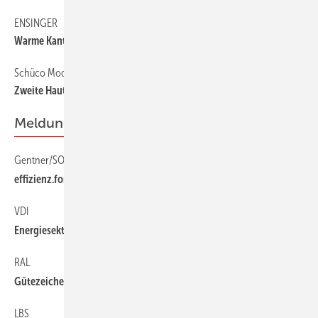
ENSINGER
60
Warme Kante für Dreifachverglasungen
Schüco Modernisierungsfassade ERC 50
56
Zweite Haut
Meldungen
Gentner/SOlar Promotion
6
effizienz.forum als Aufzeichnung verfügbar
VDI
6
Energiesektor: positive Entwicklung
RAL
6
Gütezeichen für Innendämmungen
LBS
6