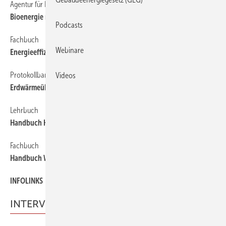
Agentur für Erneuerbare Energien
54
Bioenergie macht Boden gut
Podcasts
Fachbuch
54
Webinare
Energieeffiziente Fenster und Verglasungen
Protokollband
54
Videos
Erdwärmeübertrager und Erdsonden im Passivhaus
Lehrbuch
54
Handbuch Historisches Mauerwerk
Fachbuch
54
Handbuch Wärmepumpen — Planung und Projektierung
INFOLINKS
54
INTERVIEW