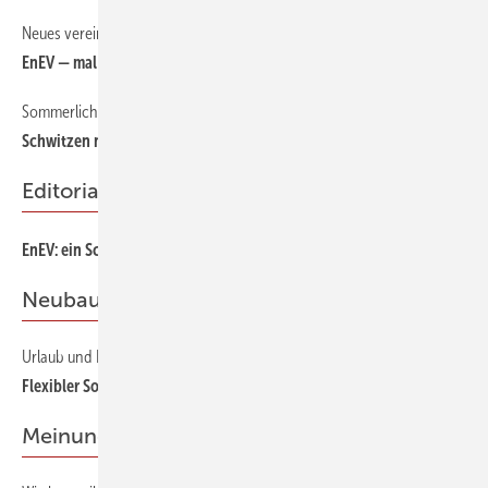
Neues vereinfachtes Verfahren für neue Wohngebäude
30
EnEV — mal ganz easy
Sommerlicher Wärmeschutz — Neuausgabe der DIN 4108-2
26
Schwitzen nach Norm
Editorial
3
EnEV: ein Schritt vor, zwei zurück
Neubau
Urlaub und Probewohnen im KfW-40-Sonnenhaus
38
Flexibler Sonnenschirm
Meinungen