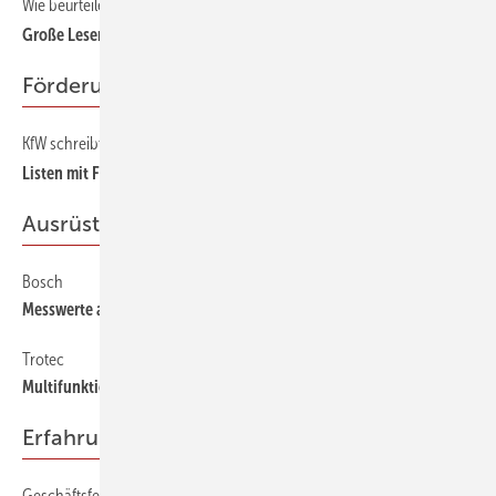
Wie beurteilen Sie Produkte zum energieeffizienten Bauen?
23
Große Leserumfrage startet
Förderungen
KfW schreibt Expertenliste für Baubegleitung vor
24
Listen mit Fristen
Ausrüstung
Bosch
53
Messwerte aufs Smartphone oder den PC übertragen
Trotec
53
Multifunktions-Messgerät für viele Einsatzbereiche
Erfahrung & Perspektiven
Geschäftsfeld „Kommunale Klimaschutzkonzepte“
18