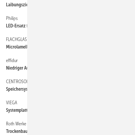
Laibungsziegel für Fensterbefestigung
Philips
60
LED-Ersatz für 75-Watt-Glühlampe
FLACHGLAS MARKENKREIS
60
Microlamellen-Isolierglas
effidur
60
Niedriger Aufbau, schnelle Wärmeverteilung
CENTROSOLAR
60
Speichersystem für Solarstrom
VIEGA
60
Systemplatte in Ein-Mann-Montage ausrollen
Roth Werke
60
Trockenbau-System mit niedrigem Aufbau