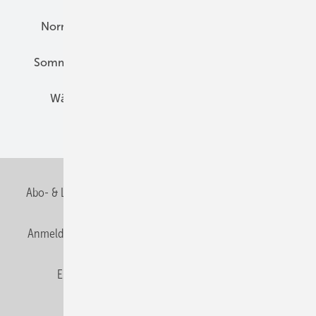
Normen und Zertifizierung
Solartechnik
Sommerlicher Wärmeschutz
Thermografie
Wärmebrücken
Wohngesund Bauen
Wohnungsbau
Abo- & Leserservice
AGB
Alle Inhalte chronologisch
Anmelden
Anmeldung & Registrierung
Datenschutz
E-Paper
Fachbeiträge
Frage des Monats
GEB abonnieren
GEB Wissens-Check