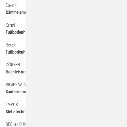
Eternit
60
Dämmelemente für jedes Dach
Kermi
60
Fußbodenheizung an den Badheizkörper anschließen
Rotex
60
Fußbodenheizung nachträglich einfräsen
DÖRKEN
60
Hochleistungsbahn für wasserdichtes Unterdach
RIGIPS SAINT-GOBAIN
60
Kantenschutz für Gipsplatten
EMPUR
60
Klett-Technik für zügige Montage
BECK+HEUN
60