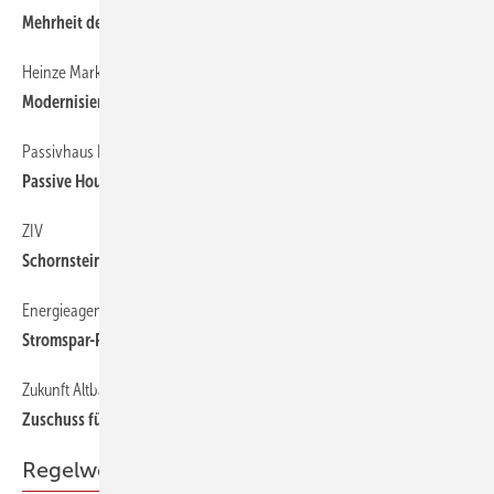
Mehrheit der Modernisierer zieht erfreuliche Bilanz
Heinze Marktforschung
6
Modernisierungsmaßnahmen: Heizung auf Platz 3
Passivhaus Institut
6
Passive House Award: jetzt bewerben
ZIV
6
Schornsteinfeger-Tour für krebskranke Kinder
Energieagentur Regio Freiburg
6
Stromspar-Projekt geht in die nächste Runde
Zukunft Altbau
6
Zuschuss für den Energiesparcheck erhöht
Regelwerke