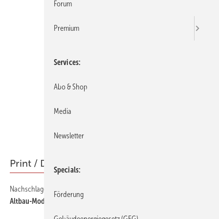
Forum
Premium
Services
Abo & Shop
Media
Newsletter
Print / Digital
Specials
Nachschlagewerk
54
Förderung
Altbau-Modernisierung kompakt
Gebäudeenergiegesetz (GEG)