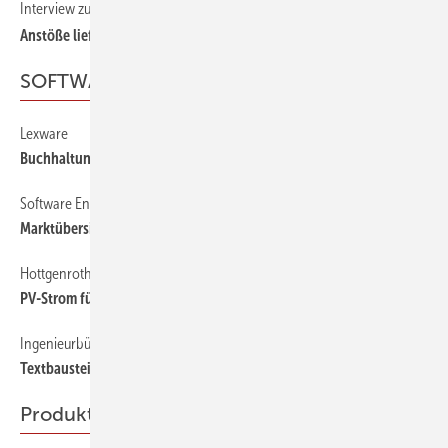
Interview zum Projekt „Energieeffizienz Impulsgespräche““
20
Anstöße liefern
SOFTWARE
Lexware
52
Buchhaltung für Kleinunternehmen
Software Energieberater
44
Marktübersicht EnEV-Software: Welche passt zu mir?
Hottgenroth/ETU
52
PV-Strom für die Wärmepumpe nutzen
Ingenieurbüro Bially
52
Textbausteine für EnEV-Ausweise und Beratungsberichte
Produkte & Ideen