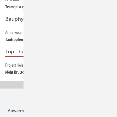
Teamgeist gefragt
Bauphysik
Ärger wegen Tauwasser trotz Wärmeschutzverglasung
33
Tautropfen statt Eisblumen
Top Thema
Projekt HeizSolar — Sonnenhäuser unter der Lupe
12
Mehr Brutto vom Netto
Unsere Themen
Abwärme
Bauphysik
Bautechnik
Dach