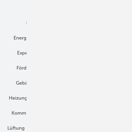
Dämmung
Denkmal und Altbau
Elektrotechnik
Energieberatung
Energiemanagement
Erneuerbare Energien
Expertenwissen
Fassade
Forschung
Förderung
Gebäudeenergiegesetz (GEG)
Gebäudekonzepte
Heizungsoptimierung
Heizungstechnik
Infrastruktur
Klimaschutz
Kommunen und Quartier
Kühlung und Klima
Lüftung
Marktübersicht
Nichtwohnungsbau