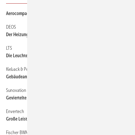
Aerocompact PV-Module hoch­formatig ausrichten
DEOS
Der Heizung hineinfunken
LTS
Die Leuchte muss ins Runde
Kieback & Peter
Gebäudeanlagen ­orchestrieren
Sunovation
Geviertelte Zellen mit mehr Solarertrag
Envertech
Große Leistung aus kleinen PV-Anlagen holen
Fischer BWM