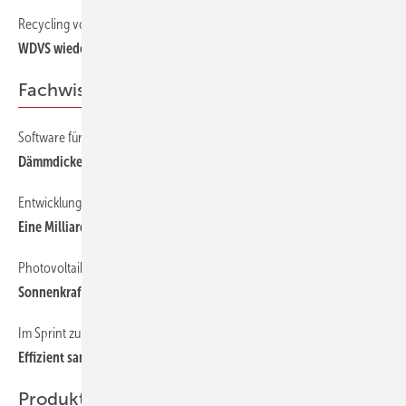
Recycling von EPS-Dämmsystemen
WDVS wiederverwerten
Fachwissen
Software für technische Isolierung
Dämmdicke nach Programm
Entwicklung des Energieberatungsmarkts
Eine Milliarde Euro für ­Energie­beratungen
Photovoltaik in Gewerbe und Industrie
Sonnenkraft ohne Kraftaufwand bekommen
Im Sprint zur Sanierung
Effizient sanieren
Produkte