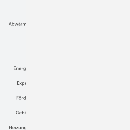
Unsere Themen
Abwärme
Bauphysik
Bautechnik
Dach
Dämmung
Denkmal und Altbau
Elektrotechnik
Energieberatung
Energiemanagement
Erneuerbare Energien
Expertenwissen
Fassade
Forschung
Förderung
Gebäudeenergiegesetz (GEG)
Gebäudekonzepte
Heizungsoptimierung
Heizungstechnik
Infrastruktur
Klimaschutz