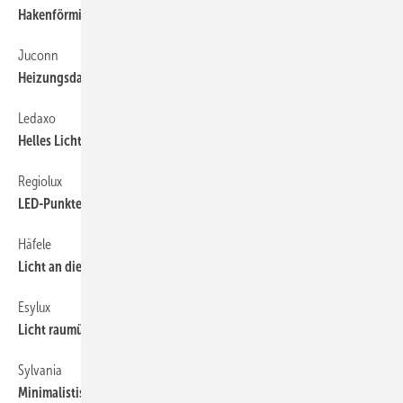
Hakenförmige Halter halten Hallen-PV-Fassade
Juconn
Heizungsdaten abgreifen
Ledaxo
Helles Licht in heißen Hallen
Regiolux
LED-Punkte zum Lichtband gefügt
Häfele
Licht an die richtige Stelle bringen
Esylux
Licht raumübergreifend und zeitabhängig steuern
Sylvania
Minimalistisches für maximale Lichtleistung