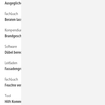
Ausgeglichen heizen
Fachbuch
Beraten lassen
Kompendium
Brandgeschützt ­dämmen
Software
Dübel berechnen
Leitfaden
Fassadengrün wachsen lassen
Fachbuch
Feuchte verstehen
Tool
Hilft Kommunen bei der Wärmeplanung