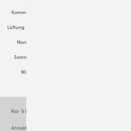
Kommunen und Quartier
Kühlung und Klima
Lüftung
Marktübersicht
Nichtwohnungsbau
Normen und Zertifizierung
Solartechnik
Sommerlicher Wärmeschutz
Thermografie
Wärmebrücken
Wohngesund Bauen
Wohnungsbau
Abo- & Leserservice
AGB
Alle Inhalte chronologisch
Anmelden
Anmeldung & Registrierung
Datenschutz