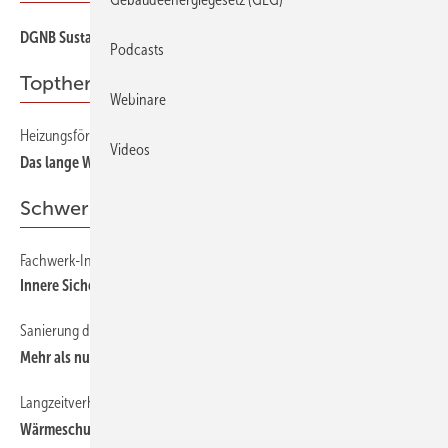
DGNB Sustainable Challenge 2024: Das sind die Finalisten!
Podcasts
Topthema
Webinare
Heizungsförderung
Videos
Das lange Warten auf den Zuschuss
Schwerpunkt
Fachwerk-Innendämmung
Innere Siche rheit
Sanierung der Kreisverwaltung in Detmold
Mehr als nur ein Lippenbekenntnis
Langzeitverhalten von WDVS
Wär meschutz auf Dauer