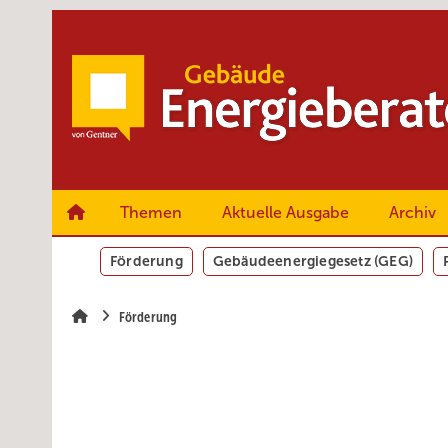
Springe
Springe
Springe
zum
zum
zur
Hauptinhalt
Hauptmenü
SiteSearch
Themen
Aktuelle Ausgabe
Archiv
Förderung
Gebäudeenergiegesetz (GEG)
Förderung