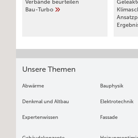
Verbände beurteilen
Geleakt
Bau-Turbo
Klimas
Ansatzp
Ergebni
Unsere Themen
Abwärme
Bauphysik
Denkmal und Altbau
Elektrotechnik
Expertenwissen
Fassade
Gebäudekonzepte
Heizungsoptimi