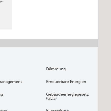
e­
Dämmung
management
Erneuerbare Energien
ng
Gebäudeenergiegesetz
(GEG)
ktur
Klimaschutz