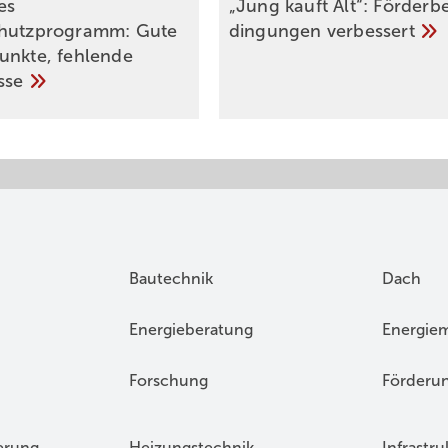
es
„Jung kauft Alt“: Förder­b
chutzprogramm: Gute
din­gun­gen
ver­bessert
unkte, fehlende
sse
Bautechnik
Dach
Energieberatung
Energie
Forschung
Förderu
erung
Heizungstechnik
Infrastru