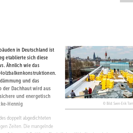
bäuden in Deutschland ist
g etablierte sich diese
s. Ähnlich wie das
 Holzbalkenkonstruktionen.
lasdämmung und das
b der Dachhaut wird aus
sichere und energetisch
icke-Hennig
Bild: Sven-Erik To
 des doppelt abgedichteten
wigen Zeiten. Die mangelnde