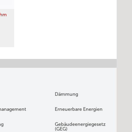
ehm
Dämmung
management
Erneuerbare Energien
ng
Gebäudeenergiegesetz
(GEG)