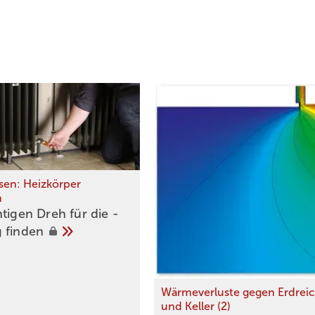
ssen: Heizkörper
n
tigen Dreh für die ­
g
finden
Wärmeverluste gegen Erdrei
und Keller (2)