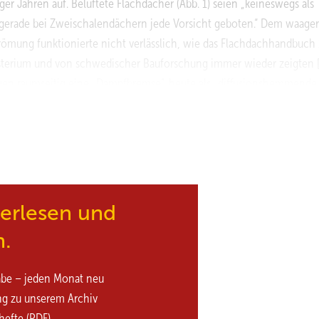
iger Jahren auf. Belüftete Flachdächer (Abb. 1) seien „keineswegs als
ist gerade bei Zweischalendächern jede Vorsicht geboten.“ Dem waage
trömung funktionierte nicht verlässlich, wie das Flachdachhandbuch
terium und von schwedischer Bauforschung immer wieder zeigten [3
gen raumseitig eine „Dampfbremse“, heute als „diffusionshemmende
Wert mit < 100 Metern. Zur Frage der Wasserdampfdiffusion kam in d
 hinzu. Sie führte, an die neuen Energiesparstandards des Niedrige
ich gedämmten, doppelt abgedichteten hölzernen Flachdächern ohn
„Trocknungsreserve“ angegangen wurden. Nach wie vor verblieb die
 Teil dazu bei, dass die obere Dachhälfte in der Heizperiode auskü
ert bekam (Abb. 2). Für den schwedischen Bauforschungsrat hingegen
terlesen und
uf Dächern mit geringer Neigung verbessert die Dämmleistung des
n.
abe – jeden Monat neu
ng zu unserem Archiv
hefte (PDF)