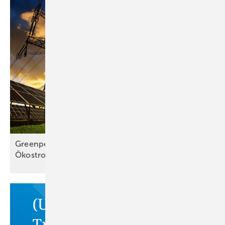
Greenpeace: Deutschland droht eine
Ökostromlücke