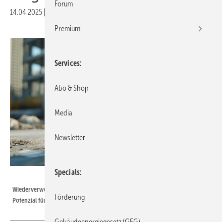
Forum
14.04.2025
|
Veröffentlicht in
Ausgabe 03-2025
Premium
Services
Abo & Shop
Media
Newsletter
Specials
Bild: Johannes - stock.adobe.com
Wiederverwenden statt neu produzieren: Bestandsgebäude bieten viel
Förderung
Potenzial für die Kreislaufwirtschaft.
Gebäudeenergiegesetz (GEG)