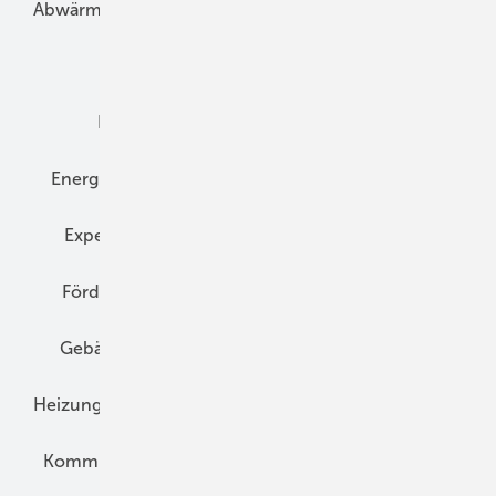
Abwärme
Bauphysik
Bautechnik
Dach
Dämmung
Denkmal und Altbau
Elektrotechnik
Energieberatung
Energiemanagement
Erneuerbare Energien
Expertenwissen
Fassade
Forschung
Förderung
Gebäudeenergiegesetz (GEG)
Gebäudekonzepte
Heizungsoptimierung
Heizungstechnik
Infrastruktur
Klimaschutz
Kommunen und Quartier
Kühlung und Klima