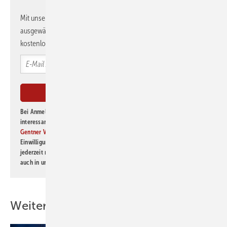
Freiflächen und Hallen. Und so kan ...
Mit unserem Newsletter erhalten Sie regelmäßig von uns
ausgewählte Informationen und Neuigkeiten, gebündelt und
kostenlos direkt ins Postfach.
Bei Anmeldung zu diesem Newsletter bin ich damit einverstanden, über
interessante Verlags- und Online-Angebote
der Marken der Alfons W.
Gentner Verlag GmbH & Co. KG
informiert zu werden. Diese
Einwilligung kann ich jederzeit widerrufen und eine Abmeldung ist
jederzeit möglich. Informationen zum Umgang mit Daten finden Sie
auch in unserer
Datenschutzerklärung
.
Weitere Inhalte