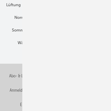
Lüftung
Marktübersicht
Nichtwohnungsbau
Normen und Zertifizierung
Solartechnik
Sommerlicher Wärmeschutz
Thermografie
Wärmebrücken
Wohngesund Bauen
Wohnungsbau
Abo- & Leserservice
AGB
Alle Inhalte chronologisch
Anmelden
Anmeldung & Registrierung
Datenschutz
E-Paper
Fachbeiträge
Frage des Monats