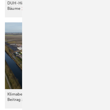
DUH-Hitze-Check 2026: Städte verlieren 900.000
Bäume
Klimabelastung durch Rechen­zent­ren: Euro­pas
Beitrag zur „Green
AI“