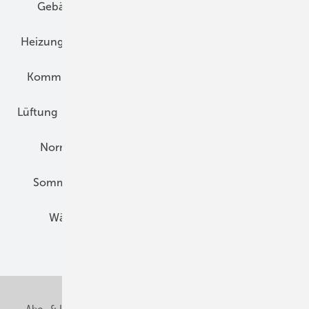
Gebäudekonzepte
Heizungsoptimierung
Heizungstechnik
Infrastruktur
Klimaschutz
Kommunen und Quartier
Kühlung und Klima
Lüftung
Marktübersicht
Nichtwohnungsbau
Normen und Zertifizierung
Solartechnik
Sommerlicher Wärmeschutz
Thermografie
Wärmebrücken
Wohngesund Bauen
Wohnungsbau