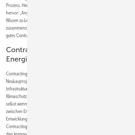
Prozess. Hermann Dannecker, Ehrenvorsitzender des DEN, hebt
hervor: „Angesichts der Komplexität des Themas ist es entscheidend,
Wissen zu bündeln und unterschiedliche Perspektiven
zusammenzubringen. Gemeinsam müssen wir Kommunen zeigen, wie
gutes Contracting Klimaschutz finanzierbar macht.“
Contracting als Motor für die
Energiewende in Kommunen nutzen
Contracting-Lösungen eignen sich nicht nur für ambitionierte
Neubauprojekte, sondern auch für Bestandsgebäude und kommunale
Infrastruktur. Sie bieten Kommunen die Möglichkeit,
Klimaschutzmaßnahmen effizient und wirtschaftlich umzusetzen,
selbst wenn eigene Ressourcen begrenzt sind. Die Zusammenarbeit
zwischen Energieberatern und Contracting-Unternehmen fördert die
Entwicklung nachhaltiger und zukunftsweisender Energielösungen.
Contracting bleibt ein wichtiger Baustein für die Energiewende und
den kommunalen Klimaschutz. ar /
DEN