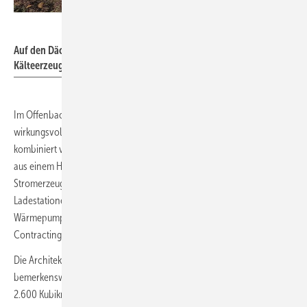
DEN/Mahrholdt
Auf den Dächern des
Rockywood-Gebäudes sind eine
Kälteerzeugungsanlagen und Photovoltaikmodule montiert.
Im Offenbacher Quartier Rockywood zeigt sich, wie komplex und
wirkungsvoll Contracting-Projekte sein können. Das Projekt
kombiniert verschiedene Komponenten: klimaneutrale Fernwärme
aus einem Heizkraftwerk und einem Müllheizkraftwerk, Kälte- und PV-
Stromerzeugung, Energiemonitoring, Mittelspannungstechnik für E-
Ladestationen sowie eine raumlufttechnische Anlage mit
Wärmepumpe. All diese Systeme sind Teil eines Energieliefer-
Contractings.
Die Architektur des Hybridhauses Rockywood ist ebenfalls
bemerkenswert. Der größere Gebäudeteil besteht aus insgesamt
2.600 Kubikmeter Holz, als Holzmodule in Stapelbauweise verbaut.