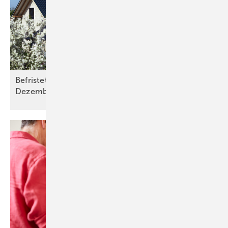
Befristete Effizienzhaus 55-Plus-För­de­rung ab 16.
Dezem­ber
2025