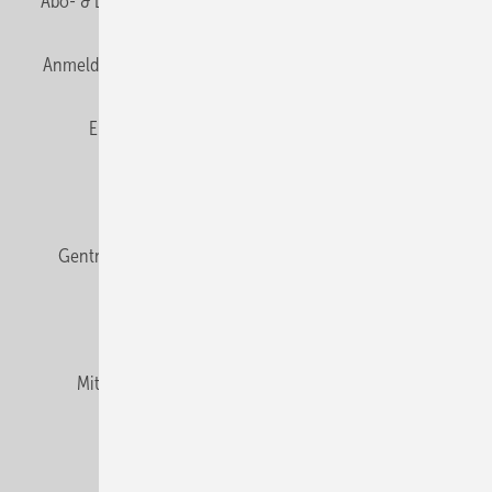
Abo- & Leserservice
AGB
Alle Inhalte chronologisch
Anmelden
Anmeldung & Registrierung
Datenschutz
E-Paper
Fachbeiträge
Frage des Monats
GEB abonnieren
GEB Wissens-Check
Gentner Verlag
Impressum
Karriere bei Gentner
Team
Mediaservice
Mitgliedschaften und Engagement
Newsletter
Podcast
Privacy Manager
RSS-Feed