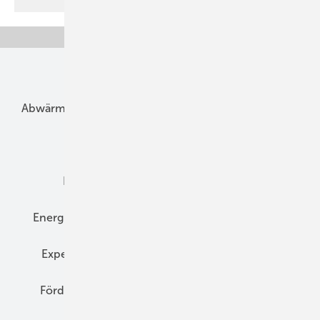
Unsere Themen
Abwärme
Bauphysik
Bautechnik
Dach
Dämmung
Denkmal und Altbau
Elektrotechnik
Energieberatung
Energiemanagement
Erneuerbare Energien
Expertenwissen
Fassade
Forschung
Förderung
Gebäudeenergiegesetz (GEG)