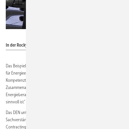
DEN/Mahrholdt
In der Rockywood-Tiefgarage sind 20 E-Ladestationen installiert.
Das Beispiel Rockywood verdeutlicht das Potenzial von Contracting
für Energieeffizienzmaßnahmen. Ralf Enneking, Koordinator des DEN-
Kompetenzteams Contracting, betont: „Das verdeutlicht, dass die
Zusammenarbeit von Contracting-Unternehmen und
Energieberater:innen – auch im Gebäudebereich – fruchtbar und
sinnvoll ist.“
Das DEN unterstützt Kommunen als unabhängiges Netzwerk von
Sachverständigen bei der Auswahl und Umsetzung geeigneter
Contractinganngebote und begleitet sie fachlich durch den gesamten