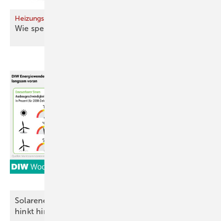
Heizungspuffer planen
Wie speichere ich – und wenn ja, wie
viel?
Solarenergie verliert an Vor­sprung, Elek­tri­fi­zie­rung
hinkt
hinterher