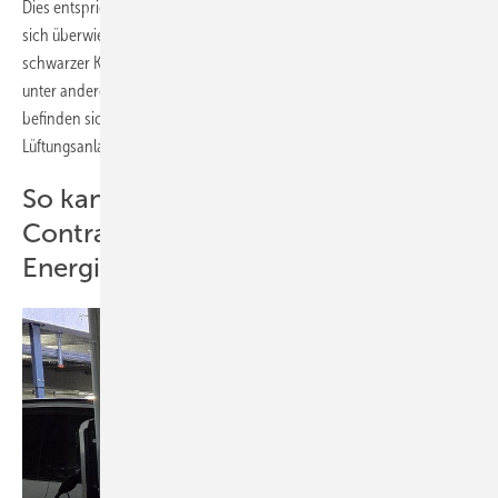
Dies entspricht etwa 2.400 Tonnen gespeichertem CO
. Hier befinden
2
sich überwiegend Büroflächen. Ein weiterer Gebäudeteil, ein
schwarzer Kubus in Betonbauweise mit großen Fensterflächen, kann
unter anderem für Veranstaltungen genutzt. Auf den Dächern
befinden sich Photovoltaik-Module, Kälteerzeugungs- und
Lüftungsanlagen sowie eine Wärmepumpe.
So kann eine Zusammenarbeit von
Contracting-Unternehmen und
Energieberatern aussehen