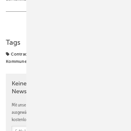
Teilen
Link kopieren
Tags
Contracting
Erneuerbare Energien
Klimaschutz
Kommunen
Kommunen und Quartier
Keine Zeit? Kein Problem mit dem GEB
Newsletter!
Mit unserem Newsletter erhalten Sie regelmäßig von uns
ausgewählte Informationen und Neuigkeiten, gebündelt und
kostenlos direkt ins Postfach.