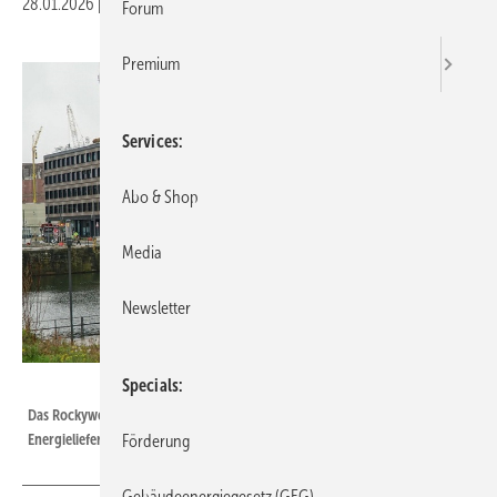
28.01.2026
|
Druckvorschau
Forum
Premium
Services
Abo & Shop
Media
Newsletter
DEN/Mahrholdt
Specials
Das Rockywood–Gebäudeensemble liegt am Offenbacher Hafen.
Energieliefer-Contracting ermöglicht eine energieeffiziente Versorgung.
Förderung
Gebäudeenergiegesetz (GEG)