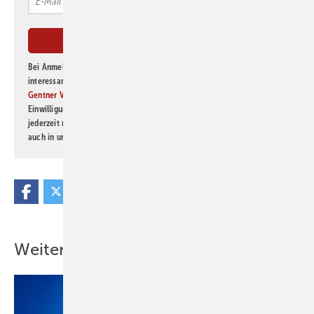
Bei Anmeldung zu diesem Newsletter bin ich damit einverstanden, über
interessante Verlags- und Online-Angebote
der Marken der Alfons W.
Gentner Verlag GmbH & Co. KG
informiert zu werden. Diese
Einwilligung kann ich jederzeit widerrufen und eine Abmeldung ist
jederzeit möglich. Informationen zum Umgang mit Daten finden Sie
auch in unserer
Datenschutzerklärung
.
Weitere Inhalte