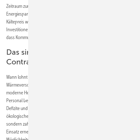
Zeitraum zurückgezahlt, entweder über eine feste Rate wie beim
Energiespar-Contracting oder über den Wärme- beziehungsweise
Kältepreis wie Energieliefer-Contracting. Das heißt: Es ermöglicht
Investitionen in effiziente Technik und erneuerbare Energien, ohne
dass Kommunen selbst hohe Anfangskosten tragen müssen.
Das sind die Vorteile von
Contracting
Wann lohnt sich Contracting? Es ist besonders bei der
Wärmeversorgung sinnvoll, wenn Kommunen weder das Kapital für
moderne Heizanlagen noch das nötige Know-how, die Zeit oder das
Personal besitzen. Contractor-Unternehmen kompensieren diese
Defizite und erzielen durch Optimierungsprozesse wirtschaftliche und
ökologische Vorteile. Die Kommune investiert nicht in die Technik,
sondern zahlt für die bezogene Nutzenergie. Insbesondere beim
Einsatz erneuerbarer Energieträger ergeben sich daraus interessante
Möglichkeiten für Kommunen. Auch für die gewerbliche Seite