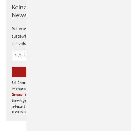
darüber im Klaren, welches Einsparpotenzial eine solche durch ein
Keine Zeit? Kein Problem mit dem GEB
Lichtmanagementsystem geregelte Beleuchtung gegenüber dem ...
Newsletter!
Mit unserem Newsletter erhalten Sie regelmäßig von uns
ausgewählte Informationen und Neuigkeiten, gebündelt und
kostenlos direkt ins Postfach.
Bei Anmeldung zu diesem Newsletter bin ich damit einverstanden, über
interessante Verlags- und Online-Angebote
der Marken der Alfons W.
Gentner Verlag GmbH & Co. KG
informiert zu werden. Diese
Einwilligung kann ich jederzeit widerrufen und eine Abmeldung ist
jederzeit möglich. Informationen zum Umgang mit Daten finden Sie
auch in unserer
Datenschutzerklärung
.