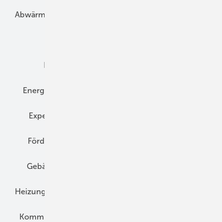
Abwärme
Bauphysik
Bautechnik
Dach
Dämmung
Denkmal und Altbau
Elektrotechnik
Energieberatung
Energiemanagement
Erneuerbare Energien
Expertenwissen
Fassade
Forschung
Förderung
Gebäudeenergiegesetz (GEG)
Gebäudekonzepte
Heizungsoptimierung
Heizungstechnik
Infrastruktur
Klimaschutz
Kommunen und Quartier
Kühlung und Klima