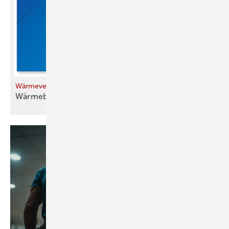
Wärmeverluste gegen Erdreich und Keller (2)
Wärmebrücken in der
Tiefe