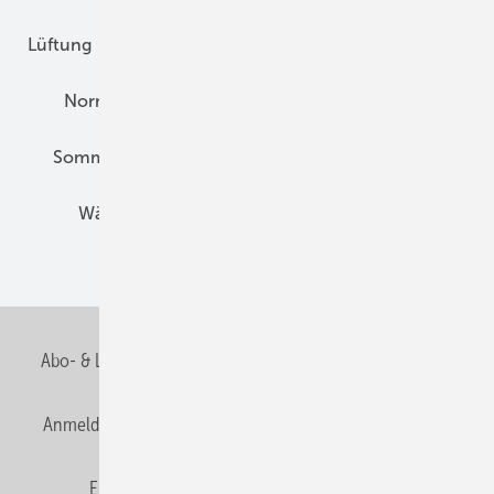
Lüftung
Marktübersicht
Nichtwohnungsbau
Normen und Zertifizierung
Solartechnik
Sommerlicher Wärmeschutz
Thermografie
Wärmebrücken
Wohngesund Bauen
Wohnungsbau
Abo- & Leserservice
AGB
Alle Inhalte chronologisch
Anmelden
Anmeldung & Registrierung
Datenschutz
E-Paper
Fachbeiträge
Frage des Monats