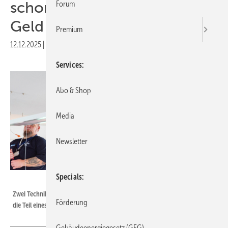
schont Ressourcen und spart
Forum
Geld
Premium
12.12.2025
|
Veröffentlicht in
Ausgabe 10-2025
Services
Abo & Shop
Media
Newsletter
Specials
Bild: Schahl LED Lighting/Thorlux
Zwei Techniker montieren in einer Industriehalle moderne LED-Leuchten,
Förderung
die Teil eines sensorgesteuerten und funkvernetzten Lichtsystems sind.
Gebäudeenergiegesetz (GEG)