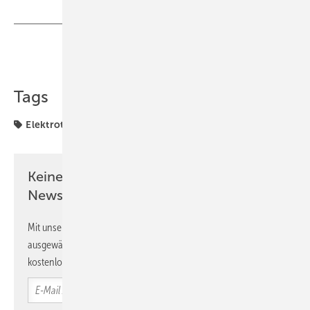
Teilen
Link kopieren
Tags
Elektrotechnik
Energiespeicher
Stromspeicher
Keine Zeit? Kein Problem mit dem GEB
Newsletter!
Mit unserem Newsletter erhalten Sie regelmäßig von uns
ausgewählte Informationen und Neuigkeiten, gebündelt und
kostenlos direkt ins Postfach.