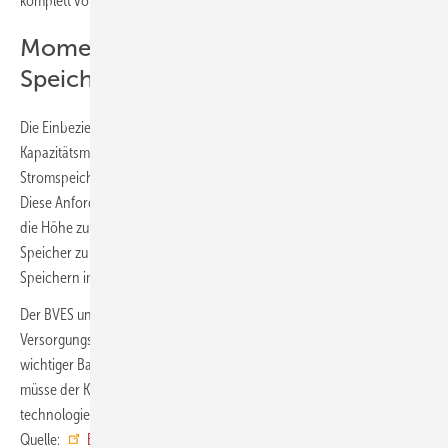
komplett vom Resilienzkriterium ausgenommen sind.“
Momentanreserve als Chance für
Speichertechnologien
Die Einbeziehung von Anforderungen zur Momentanreserve in den
Kapazitätsmechanismus unterstützt der BVES grundsätzlich, da gerade
Stromspeicher sehr gut Momentanreserve liefern können.
Diese Anforderung nun jedoch dafür zu nutzen, die Kosten weiter in
die Höhe zu treiben und nicht kostengünstige Lieferanten wie
Speicher zu ermöglichen, macht den faktischen Ausschluss von
Speichern im StromVKG noch fragwürdiger.
Der BVES unterstützt ausdrücklich das Ziel des StromVKG,
Versorgungssicherheit langfristig abzusichern. Das Gesetz kann ein
wichtiger Baustein für ein resilientes Energiesystem werden. Dafür
müsse der Kapazitätsmarkt jedoch diskriminierungsfrei,
technologieoffen und europarechtskonform ausgestaltet werden. ■
Quelle:
BVES
/ ml