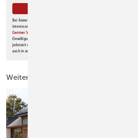
Bei Anmeldung zu diesem Newsletter bin ich damit einverstanden, über
interessante Verlags- und Online-Angebote
der Marken der Alfons W.
Gentner Verlag GmbH & Co. KG
informiert zu werden. Diese
Einwilligung kann ich jederzeit widerrufen und eine Abmeldung ist
jederzeit möglich. Informationen zum Umgang mit Daten finden Sie
auch in unserer
Datenschutzerklärung
.
Weitere Inhalte