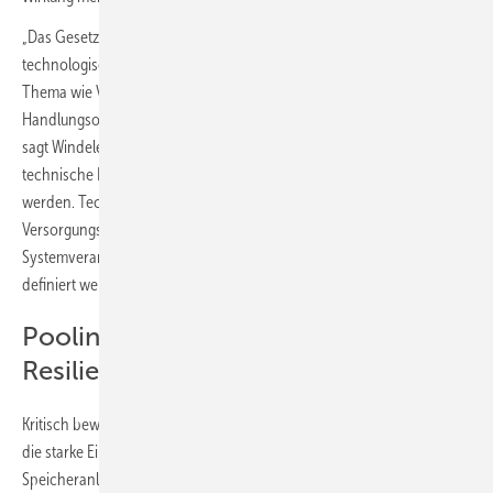
„Das Gesetz legt Deutschland für die kommenden 15 Jahre
technologische Handschellen an. Gerade bei einem so zentralen
Thema wie Versorgungssicherheit sollten wir unsere
Handlungsoptionen erweitern und nicht künstlich begrenzen“,
sagt Windelen. Grundsätzlich stellt sich die Frage, warum zentrale
technische Kriterien unmittelbar im Gesetz festgeschrieben
werden. Technische Anforderungen an
Versorgungssicherheit sollten durch die zuständigen
Systemverantwortlichen, auf Basis der tatsächlichen Systembedarfe
definiert werden.
Pooling-Lösungen und
Resilienzanforderungen im Fokus
Kritisch bewertet der BVES das vorgesehene Verbot beziehungsweise
die starke Einschränkung von Pooling-Lösungen. Mehrere
Speicheranlagen könnten gemeinsam dieselbe