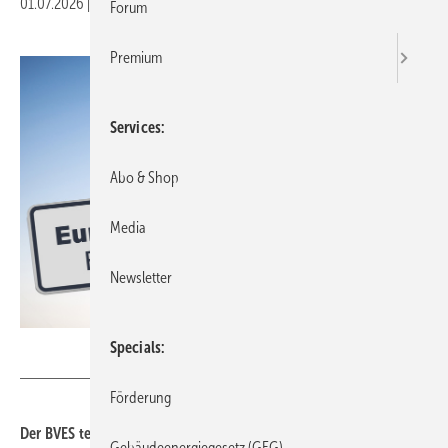
01.07.2026
|
Druckvorschau
Forum
Premium
Services
Abo & Shop
Media
Newsletter
hkama - stock.adobe.com
Specials
Förderung
Der BVES teilt die erheblichen euro­pa­recht­li­chen Beden­ken zahl­
Gebäudeenergiegesetz (GEG)