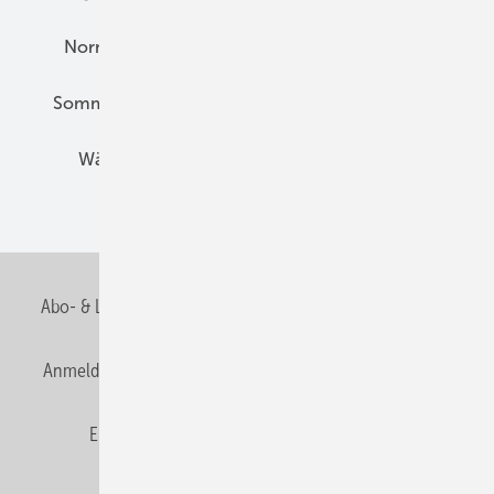
Normen und Zertifizierung
Solartechnik
Sommerlicher Wärmeschutz
Thermografie
Wärmebrücken
Wohngesund Bauen
Wohnungsbau
Abo- & Leserservice
AGB
Alle Inhalte chronologisch
Anmelden
Anmeldung & Registrierung
Datenschutz
E-Paper
Fachbeiträge
Frage des Monats