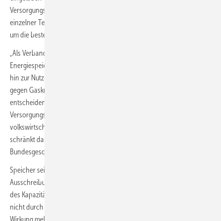
Versorgungssicherheit nicht durch die politische Vorfestlegung
einzelner Technologien, sondern durch einen fairen Wettbewerb
um die beste Lösung gewährleistet werden sollte.
„Als Verband vertreten wir die gesamte Bandbreite der
Energiespeicherung – von Batteriespeichern über Pumpspeicher bis
hin zur Nutzung von Wasserstoff. Uns geht es nicht um Speicher
gegen Gaskraftwerke. Uns geht es um Technologieoffenheit. Die
entscheidende Frage lautet: Welche Technologie kann
Versorgungssicherheit rechtssicher, zukunftsfest und
volkswirtschaftlich effizient bereitstellen? Genau diesen Wettbewerb
schränkt das StromVKG jedoch ein“, erklärte Urban Windelen,
Bundesgeschäftsführer des BVES im Bundestag.
Speicher seien zwar formal teilnahmeberechtigt für die vorgesehenen
Ausschreibungen, würden faktisch jedoch von wesentlichen Teilen
des Kapazitätsmarktes ausgeschlossen. Die Benachteiligung entstehe
nicht durch eine einzelne Regelung, sondern durch die kumulative
Wirkung mehrerer Kriterien.