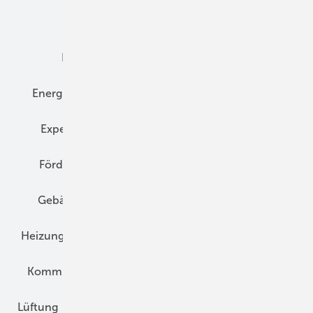
Dämmung
Denkmal und Altbau
Elektrotechnik
Energieberatung
Energiemanagement
Erneuerbare Energien
Expertenwissen
Fassade
Forschung
Förderung
Gebäudeenergiegesetz (GEG)
Gebäudekonzepte
Heizungsoptimierung
Heizungstechnik
Infrastruktur
Klimaschutz
Kommunen und Quartier
Kühlung und Klima
Lüftung
Marktübersicht
Nichtwohnungsbau