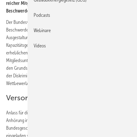
reicher Mit­glieds­un­ter­neh­men beim StromVKG und wird EU-
Beschwerde ein­rei­chen.
Podcasts
Der Bundesverband Energiespeicher Systeme e. V. (BVES) wird
Beschwerde bei der Europäischen Kommission gegen die aktuelle
Webinare
Ausgestaltung des Strom-Versorgungssicherheits- und
Kapazitätsgesetzes (StromVKG) einlegen. Der Verband teilt die
Videos
erheblichen europarechtlichen Bedenken zahlreicher
Mitgliedsunternehmen hinsichtlich der Vereinbarkeit des Gesetzes mit
den Grundsätzen
der Diskriminierungsfreiheit, Technologieneutralität und des fairen
Wettbewerbs.
Versorgungssicherheit gewährleisten
Anlass für die erneute Befassung mit dem Gesetz war auch die
Anhörung im Deutschen Bundestag, zu der BVES-
Bundesgeschäftsführer Urban Windelen als Sachverständiger
eingeladen wurde. Dort machte der Verband deutlich, dass