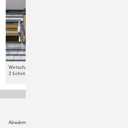
Wirtschaftlichkeit des Batterie­spei­chers in
3 Schritten
berechnen
Unsere Themen
Abwärme
Bauphysik
Bautechnik
Dach