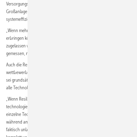
Versorgungssicherheitsleistung bereitstellen wie eine einzelne
Großanlage. Diese Lösungen wären häufig kostengünstiger,
systemeffizienter und auch schneller realisierbar.
„Wenn mehrere Speicher im Verbund dieselbe Sicherheitsleistung
erbringen können wie eine einzelne Anlage, sollte das auch
zugelassen werden. Versorgungssicherheit wird am Ergebnis
gemessen, nicht an der Größe einzelner Anlagen“, betont Windelen.
Auch die Resilienzkriterien bewertet der Verband aus
wettbewerbsrechtlicher Sicht kritisch. Das Ziel resilienter Lieferketten
sei grundsätzlich richtig. Die Anforderungen müssten jedoch dann für
alle Technologien nach vergleichbaren Maßstäben gelten.
„Wenn Resilienz das politische Ziel ist, dann muss sie
technologieübergreifend bewertet werden. Es darf nicht sein, dass
einzelne Technologien strengen Herkunftsanforderungen unterliegen,
während andere langfristige Importabhängigkeiten
faktisch unberücksichtigt bleiben und insbesondere Gaskraftwerke