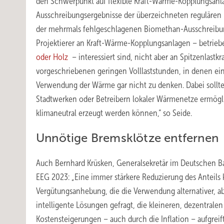
den Schwerpunkt auf flexible Kraft-Wärme-Kopplungsanla
Ausschreibungsergebnisse der überzeichneten reguläre
der mehrmals fehlgeschlagenen Biomethan-Ausschreibun
Projektierer an Kraft-Wärme-Kopplungsanlagen – betrie
oder Holz
– interessiert sind, nicht aber an Spitzenlas
vorgeschriebenen geringen Volllaststunden, in denen ein
Verwendung der Wärme gar nicht zu denken. Dabei sollte
Stadtwerken oder Betreibern lokaler Wärmenetze ermög
klimaneutral erzeugt werden können,“ so Seide.
Unnötige Bremsklötze entfernen
Auch Bernhard Krüsken, Generalsekretär im Deutschen Bau
EEG 2023: „Eine immer stärkere Reduzierung des Anteils 
Vergütungsanhebung, die die Verwendung alternativer, abe
intelligente Lösungen gefragt, die kleineren, dezentrale
Kostensteigerungen – auch durch die Inflation – aufgreif