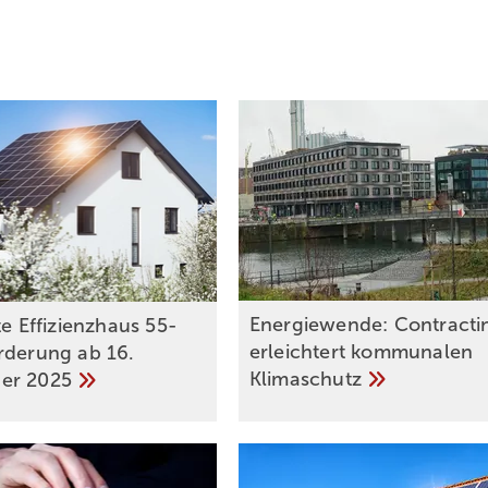
Energiewende: Contracti
lsches Signal
te Effizienzhaus 55-
erleichtert kommunalen
­de­rung ab 16.
Klimaschutz
ber
2025