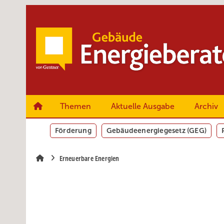
Springe
Springe
Springe
zum
zum
zur
Hauptinhalt
Hauptmenü
SiteSearch
Themen
Aktuelle Ausgabe
Archiv
Förderung
Gebäudeenergiegesetz (GEG)
Erneuerbare Energien