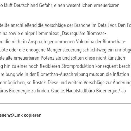
So läuft Deutschland Gefahr, einen wesentlichen erneuerbaren
stellte anschließend die Vorschläge der Branche im Detail vor. Den F
umina sowie einiger Hemmnisse: „Das reguläre Biomasse-
n um die nicht in Anspruch genommenen Volumina der Biomethan-
quote oder die endogene Mengensteuerung schlichtweg ein unnötig
le alle erneuerbaren Potenziale und sollten diese nicht künstlich
eg hin zu einer noch flexibleren Stromproduktion konsequent beschr
chreibung wie in der Biomethan-Ausschreibung muss an die Inflation
 ermöglichen, so Rostek. Diese und weitere Vorschläge zur Änderun
ros Bioenergie zu finden. Quelle: Hauptstadtbüro Bioenergie / ab
eilen
Link kopieren