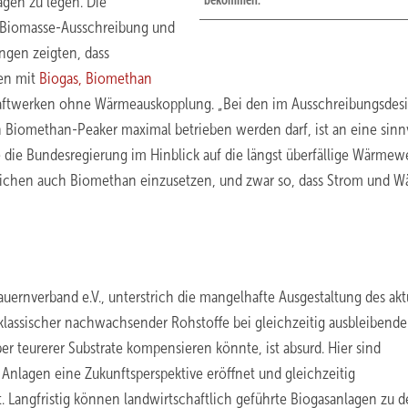
gen zu legen. Die
bekommen.
n Biomasse-Ausschreibung und
gen zeigten, dass
ben mit
Biogas, Biomethan
tkraftwerken ohne Wärmeauskopplung. „Bei den im Ausschreibungsdes
 Biomethan-Peaker maximal betrieben werden darf, ist an eine sinn
 die Bundesregierung im Hinblick auf die längst überfällige Wärme
lichen auch Biomethan einzusetzen, und zwar so, dass Strom und 
ernverband e.V., unterstrich die mangelhafte Ausgestaltung des akt
klassischer nachwachsender Rohstoffe bei gleichzeitig ausbleibende
r teurerer Substrate kompensieren könnte, ist absurd. Hier sind
n Anlagen eine Zukunftsperspektive eröffnet und gleichzeitig
t. Langfristig können landwirtschaftlich geführte Biogasanlagen zu 