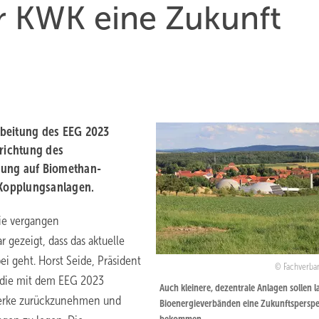
r KWK eine Zukunft
rbeitung des EEG 2023
srichtung des
rung auf Biomethan-
-Kopplungsanlagen.
ie vergangen
gezeigt, dass das aktuelle
i geht. Horst Seide, Präsident
Fachverba
f, die mit dem EEG 2023
Auch kleinere, dezentrale Anlagen sollen l
werke zurückzunehmen und
Bioenergieverbänden eine Zukunftsperspe