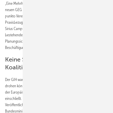
„Eine Mehrheit der Vollzeit-Energieberatenden ist zufrieden mit dem
neuen GEG und möchte lieber weitere Präzisierungen im Regelwerk in
punkto Vereinfachungen und verständlichere Ausführungen mit mehr
Praxisbezug sehen“, interpretiert Oliver Gaedeke, Geschäftsführer von
Sirius Campus, die Ergebnisse. „Dabei ist die Kontinuität des
bestehenden Gesetzes vielen Energieberatenden für eine
Planungssicherheit für Immobilienbesitzer und ihre eigene
Beschäftigung von großer Bedeutung“.
Keine Schnellschüsse nach dem
Koalitionsvertrag
Der GIH warnt vor Schnellschüssen, die mit dem Koalitionsvertrag
drohen könnten. „Wir fordern für 2026 eine GEG-Novelle, die die von
der Europäischen Gebäuderichtlinie geforderten GEG-Anpassungen
einschließt. Diese muss sowieso bis Mai 2026, zwei Jahre nach
Veröffentlichung der Richtlinie, umgesetzt sein.“ Das
Bundesministerium für Wirtschaft und Energie hat dazu externe