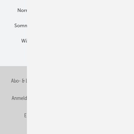
Normen und Zertifizierung
Solartechnik
Sommerlicher Wärmeschutz
Thermografie
Wärmebrücken
Wohngesund Bauen
Wohnungsbau
Abo- & Leserservice
AGB
Alle Inhalte chronologisch
Anmelden
Anmeldung & Registrierung
Datenschutz
E-Paper
Fachbeiträge
Frage des Monats
GEB abonnieren
GEB Wissens-Check