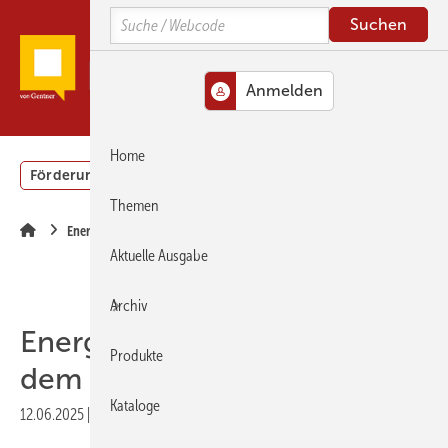
Springe
Springe
Springe
Search
zum
zum
zur
Hauptinhalt
Hauptmenü
SiteSearch
MENÜ
Home
Förderung
Gebäudeenergiegesetz (GEG)
Podcasts
Themen
Energieberatung
Aktuelle Ausgabe
Archiv
Energieberatende sind mit
Produkte
dem GEG zufrieden
Kataloge
12.06.2025
|
Druckvorschau