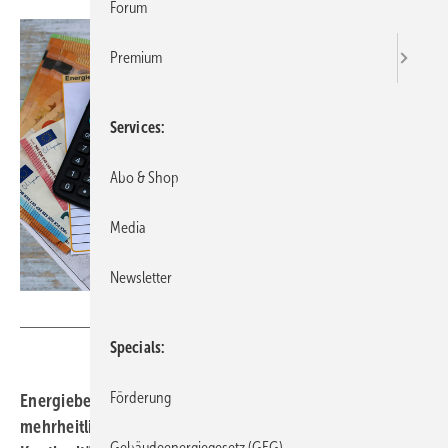
Forum
Premium
Services
Abo & Shop
Media
Newsletter
Racamani - stock.adobe.com
Specials
Förderung
Energieberatende beurteilen das Gebäudeenergiegesetz
mehrheitlich gut und erwarten von der Förderpolitik
Gebäudeenergiegesetz (GEG)