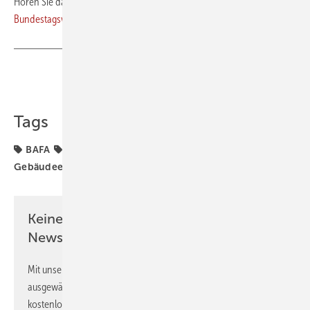
Hören Sie dazu auch Gebäudewende im Fokus:
Podcast zur
Bundestagswahl 2025
Teilen
Link kopieren
Tags
BAFA
Energieberatung
GEG
Gebäudeenergiegesetz
energetische Sanierung
Keine Zeit? Kein Problem mit dem GEB
Newsletter!
Mit unserem Newsletter erhalten Sie regelmäßig von uns
ausgewählte Informationen und Neuigkeiten, gebündelt und
kostenlos direkt ins Postfach.