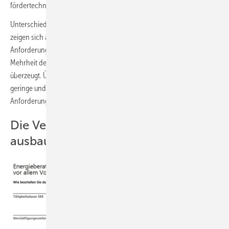
fördertechnische Regelungen abzuschrecken.
Unterschiede zwischen Vollzeitberatenden und anderen Gruppen
zeigen sich auch beim §71 des Gesetzes, der die detaillierten
Anforderungen an Heizungsanlagen regelt. Die überwiegende
Mehrheit der Vollzeitberater ist von den jetzigen Regeln im §71
überzeugt. Über alle Gruppen hinweg sind aber 31 Prozent für eine
geringe und weitere 18 Prozent für eine deutliche Reduktion der
Anforderungen für neue Heizsysteme.
Die Verständlichkeit der Regeln ist
ausbaufähig