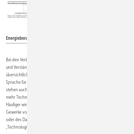
Sirius Campus
Energieberatende sind überzeugt vom GEG.
Bei den Verbesserungswünschen zum GEG stehen Vereinfachung
und Verständlichkeit der Regelungen im Mittelpunkt. Dazu gehören ein
übersichtlicher Aufbau mit klaren Strukturen sowie eine einfache
Sprache für Praktiker und Immobilienbesitzer. Auf dem Wunschzettel
stehen auch mehr Flexibilität bzw. Ausnahmen zu den Regeln wie
mehr Technologieoffenheit und Kombinierbarkeit von Maßnahmen.
Häufiger wird auch eine gezielte und höhere Förderung einzelner
Gewerke vorgeschlagen, wie für die Sanierungen der Gebäudehülle
oder des Daches. Auch Weismann ist für eine Vielzahl der Optionen:
„Technologieoffenheit ist uns wichtig“.