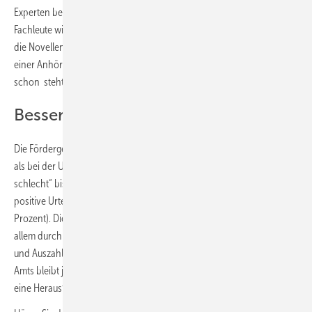
Experten beauftragt. „Zudem sollten unbedingt rechtzeitig die
Fachleute wie GIH-Vertretende, die täglich mit dem GEG arbeiten, in
die Novellenerarbeitung eingebunden werden – und nicht erst in
einer Anhörung mit wenigen Tagen Frist, wenn das Gesetz sowieso
schon steht“, schlägt Weismann vor.
Bessere Noten für Bafa und KfW
Die Fördergeber Bafa und KfW werden in diesem Jahr besser beurteilt
als bei der Umfrage im Vorjahr. Über fünf Beurteilungsstufen von „sehr
schlecht“ bis „sehr gut“ erhält das Bafa 72 Prozent neutrale bis
positive Urteile (2024: 56 Prozent) und die KfW 95 Prozent (2024: 90
Prozent). Die mittlerweile bessere Bewertung für das Bafa wurde vor
allem durch deutlich schnellere Bearbeitungen bei Förderzusagen
und Auszahlungen von Förderungen erreicht. Die Erreichbarkeit des
Amts bleibt jedoch weiterhin für rund die Hälfte der Energieberater
eine Herausforderung.
pgl /
Quelle:
Sirius Campus