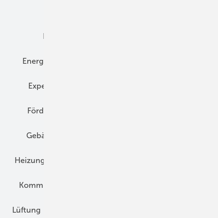
Dämmung
Denkmal und Altbau
Elektrotechnik
Energieberatung
Energiemanagement
Erneuerbare Energien
Expertenwissen
Fassade
Forschung
Förderung
Gebäudeenergiegesetz (GEG)
Gebäudekonzepte
Heizungsoptimierung
Heizungstechnik
Infrastruktur
Klimaschutz
Kommunen und Quartier
Kühlung und Klima
Lüftung
Marktübersicht
Nichtwohnungsbau