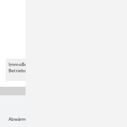
ImmoBench-Marktbericht zeigt höhere
Betriebskosten
Unsere Themen
Abwärme
Bauphysik
Bautechnik
Dach