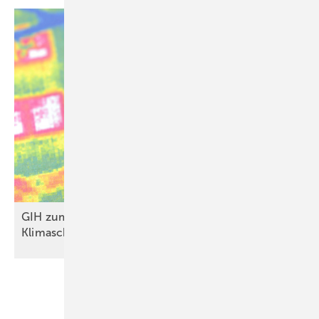
GIH zum GModG-Ent­wurf: kla­rer, aber we­ni­ger
Kli­ma­schutz