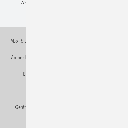
Wärmebrücken
Wohngesund Bauen
Wohnungsbau
Abo- & Leserservice
AGB
Alle Inhalte chronologisch
Anmelden
Anmeldung & Registrierung
Datenschutz
E-Paper
Fachbeiträge
Frage des Monats
GEB abonnieren
GEB Wissens-Check
Gentner Verlag
Impressum
Karriere bei Gentner
Team
Mediaservice