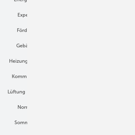
Expertenwissen
Fassade
Forschung
Förderung
Gebäudeenergiegesetz (GEG)
Gebäudekonzepte
Heizungsoptimierung
Heizungstechnik
Infrastruktur
Klimaschutz
Kommunen und Quartier
Kühlung und Klima
Lüftung
Marktübersicht
Nichtwohnungsbau
Normen und Zertifizierung
Solartechnik
Sommerlicher Wärmeschutz
Thermografie