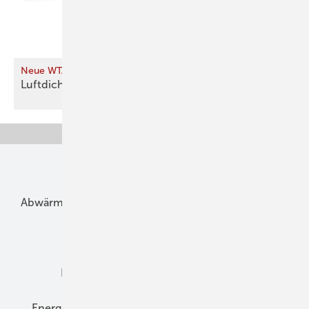
Neue WTA-Merkblattreihe zur Luftdichtheit
Luftdicht im Bestand – aber
wie?
Unsere Themen
Abwärme
Bauphysik
Bautechnik
Dach
Dämmung
Denkmal und Altbau
Elektrotechnik
Energieberatung
Energiemanagement
Erneuerbare Energien