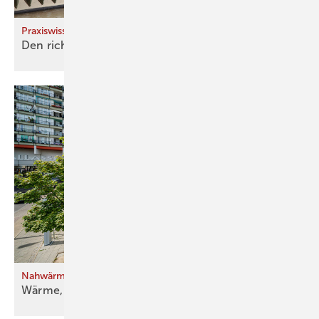
Praxiswissen: Heizkörper einstellen
Den richtigen Dreh für die ­Heizung
finden
Nahwärme für ein Baudenkmal
Wärme, die sich
errechnet