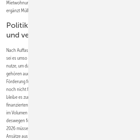
Mietwohnungen, die dann nicht für andere Nutzer freiwerden“,
ergänzt Müller.
Politik muss die Förderung ausbauen
und verstetigen
Nach Auffassung des
Hauptverbands der deutschen Bauindustrie
sei es umso wichtiger, dass die Politik den kleinen Hoffnungsschimmer
nutze, um daraus eine echte Trendwende zu generieren. „Dazu
gehören auch die Pläne der Regierung, eine befristete EH55-
Förderung für den bestehenden Bauüberhang (genehmigte, aber
noch nicht fertiggestellte Wohnungen) bereitzustellen. Allerdings
bleibe es zunächst fraglich, wie nachhaltig der Effekt auf dem frei
finanzierten Wohnungsmarkt ausfallen werde. Die Förderung müsse
im Volumen ausgebaut und verstetigt werden“, so Müller, der
deswegen fordert: „In den Verhandlungen für den Bundeshaushalt
2026 müssen jetzt die finanziellen Vorkehrungen für die vielen guten
Ansätze aus dem Koalitionsvertrag getroffen werden. Dazu gehören