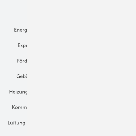
Elektrotechnik
Energieberatung
Energiemanagement
Erneuerbare Energien
Expertenwissen
Fassade
Forschung
Förderung
Gebäudeenergiegesetz (GEG)
Gebäudekonzepte
Heizungsoptimierung
Heizungstechnik
Infrastruktur
Klimaschutz
Kommunen und Quartier
Kühlung und Klima
Lüftung
Marktübersicht
Nichtwohnungsbau