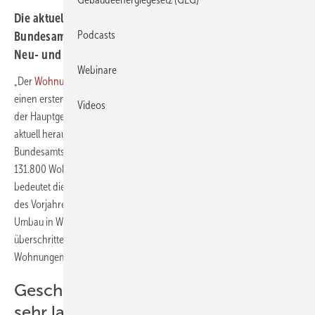
Die aktuellen Baugenehmigungszahlen des Statistischen
Podcasts
Bundesamts zeigen ein zartes Plus von 6,6 Prozent bei
Neu- und Umbauten im Wohnungssegment
Webinare
„Der
Wohnungsbau
springt noch nicht nachhaltig an. Aber es gibt
einen ersten Hoffnungsschimmer.“ Mit diesen Worten kommentiert
Videos
der Hauptgeschäftsführer der Bauindustrie, Tim-Oliver Müller, die
aktuell herausgegebenen Baugenehmigungszahlen des Statistischen
Bundesamts. An Neu- und Umbauten wurden von Januar bis Juli rund
131.800 Wohnungen genehmigt. Gegenüber dem Vorjahreszeitraum
bedeutet dies ein Plus von 6,6 Prozent. Im Juli 2025 wurde das Niveau
des Vorjahresmonats mit insgesamt 22.100 Wohnungen (Neu- und
Umbau in Wohn- und Nichtwohngebäuden) zwar um 30 Prozent
überschritten. Doch im Juli 2024 lag die Zahl genehmigter
Wohnungen auf dem niedrigsten Wert für einen Juli seit 2009.
Geschosswohnungsbau zündet nur
sehr langsam