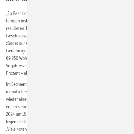
„So lässt sich eine ausreichende Versorgung von Singles sowie
Familien insbesondere in Ballungsgebieten mit Wohnraum nicht
realisieren. Denn das wichtigste Segment, der
Geschosswohnungsbau, auf den zwei Drittel des Neubaus entfallen,
zündet nur sehr langsam“, so Müller weiter. Das
Genehmigungsvolumen hat sich von Januar bis Juli 2025 auf rund
69.250 Wohnungen in Mehrfamilienhäusern gegenüber dem
Vorjahreszeitraum stabilisiert. Dies entspricht einem Plus von 5,6
Prozent – allerdings nach jahrelang zweistelligen Einbrüchen.
Im Segment des klassischen Eigenheimbaus verzeichnen die
monatlichen Genehmigungszahlen für Einfamilienhäuser seit Januar
wieder einen Aufwärtstrend. Mit rund 25.400 Genehmigungen in den
ersten sieben Monaten 2025 liegen sie im Vergleich zu Januar bis Juli
2024 um 15 Prozent im Plus. Im Vergleich zu dem Boomjahr 2020
liegen die Genehmigungen aber immer noch 50 Prozent im Minus.
„Viele potenzielle Eigenheimbauer bleiben somit weiterhin in ihren