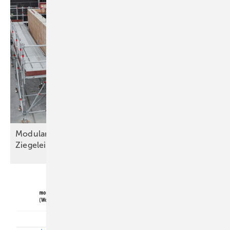
Modulares bauen: Serienfertigung von
Ziegeleinheiten
gestartet