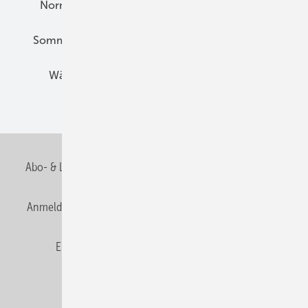
Normen und Zertifizierung
Solartechnik
Sommerlicher Wärmeschutz
Thermografie
Wärmebrücken
Wohngesund Bauen
Wohnungsbau
Abo- & Leserservice
AGB
Alle Inhalte chronologisch
Anmelden
Anmeldung & Registrierung
Datenschutz
E-Paper
Fachbeiträge
Frage des Monats
GEB abonnieren
GEB Wissens-Check