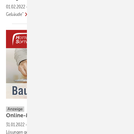
01.02.2022
-
Der sichere Weg zum „Qualitätssiegel Nachhaltiges
Gebäude“
Hottgenroth Software AG
Anzeige
Online-Messe 15. – 17. Februar: Bauen
Digital
31.01.2022
-
In Zeiten einer globalen Pandemie sind besondere
Lösungen gefordert, denn auch im Jahr 2022 finden öffentliche