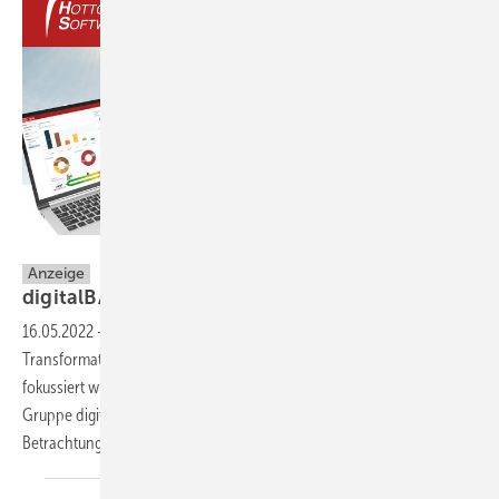
Hottgenroth Software AG
Anzeige
digitalBAU 2022 – Innovationen live
erleben
16.05.2022
-
Erneuerbare Energien und Fördermöglichkeiten für die
Transformation auf diese Technologien werden aktuell so stark
fokussiert wie noch nie. Die innovativen Produkte der Hottgenroth
Gruppe digitalisieren Geschäftsprozesse und unterstützen bei der
Betrachtung wie von GEG und BEG
gefordert.