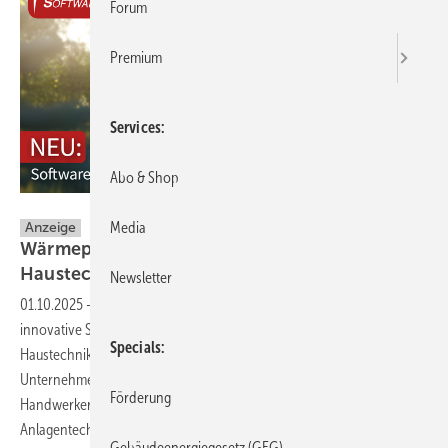
Forum
Premium
Services
Abo & Shop
Hottgenroth Software AG
Media
Anzeige
Wärmepumpen-Beratung für Bau, Energie und
Haustechnik
Newsletter
01.10.2025
-
Die Hottgenroth Gruppe entwickelt seit fast 30 Jahren
innovative Software-Lösungen für die Bau-, Energie- und
Specials
Haustechnikbranche. Mit praxisnahen Tools unterstützt das
Unternehmen Fachplaner, Energieberater, Architekten und
Förderung
Handwerker bei der effizienten und normgerechten Planung von
Anlagentechnik und Gebäuden. Von der Energieberatung über die
Gebäudeenergiegesetz (GEG)