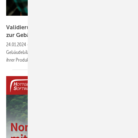
puhhha - stock.adobe.com
Validierung von QNG-Nachweisen in Software
zur
Gebäudebilanzierung
24.01.2024
-
Alle Mitglieds-Softwarehäuser der Gütegemeinschaft
Gebäudebilanzierung wollen künftig die kontinuierliche Validierung
ihrer Produkte
gewährleisten.