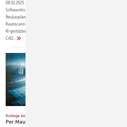
08.01.2025
-
Hottgenroth präsentiert bei der BAU 2025 seine
Softwarelösungen zu nachhaltigem Bauen, energetischer
Neubauplanung und Gebäudesanierung, außerdem die innovativen
Raumscanner Hot Scan und One Shot. Dank moderner Tools wie der
KI-gestützten Grundrisserfassung Hott-KI und dem integrierten Hott
CAD...
Bild: Hottgenroth
Kollege künstliche Intelligenz
Per Mausklick zum
3D-Modell