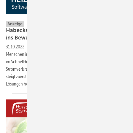
Hottgenroth Software AG
Anzeige
Habecks Heizungsprüfung ruft Energieeffizienz
ins Bewusstsein der
Allgemeinheit
31.10.2022
-
Die Energiekrise hat Deutschland kalt erwischt. Damit die
Menschen im Winter nicht tatsächlich frieren müssen, hat die Politik
im Schnelldurchlauf Maßnahmen zur Senkung des Gas- und
Stromverbrauchs angeordnet. Soll der Energieverbrauch sinken,
steigt zuerst zwangsläufig die Auftragslast der Energieberater. Digitale
Lösungen helfen den Fachleuten bei der
Bewältigung.