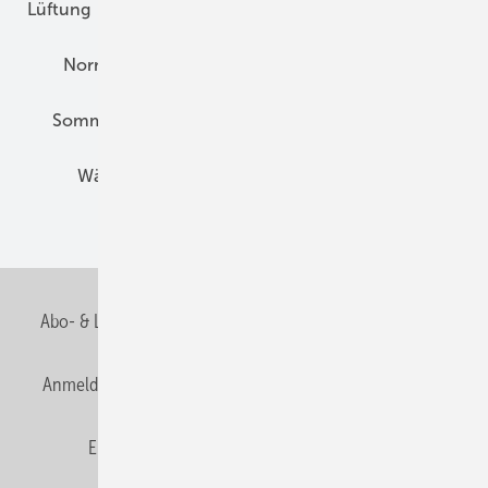
Lüftung
Marktübersicht
Nichtwohnungsbau
Normen und Zertifizierung
Solartechnik
Sommerlicher Wärmeschutz
Thermografie
Wärmebrücken
Wohngesund Bauen
Wohnungsbau
Abo- & Leserservice
AGB
Alle Inhalte chronologisch
Anmelden
Anmeldung & Registrierung
Datenschutz
E-Paper
Fachbeiträge
Frage des Monats