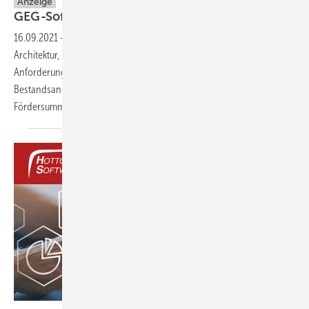
Anzeige
GEG-Software für Einsteiger und
Umsteiger
16.09.2021
-
Seit über 25 Jahren entwickelt Hottgenroth Lösungen für
Architektur, Planung, Beratung und Handwerk. Die aktuellen
Anforderungen durch GEG und BEG ermöglichen im Bereich von
Bestandsanierungen und der Nachweisführung für Neubauten große
Fördersummen für Eigentümer und
Projektgeber.