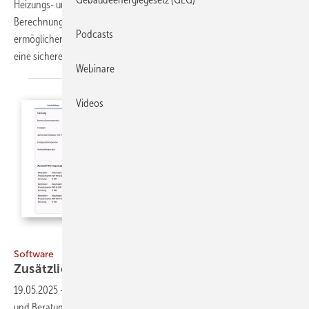
Heizungs- und Lüftungstechnik bis hin zur Photovoltaik- und GEG-
Berechnung – die Software-Lösungen der Hottgenroth Gruppe
Podcasts
ermöglichen präzise Berechnungen, optimierte Arbeitsabläufe und
eine sichere Einhaltung gesetzlicher
Vorgaben.
Webinare
Videos
Bild: Hottgenroth
Software
Zusätzlich eine Wärmepumpe
planen
19.05.2025
-
Der neue Wärmepumpen-Berater vereinfacht Planung
und Beratung. Die Software ergänzt die Programme Energieberater