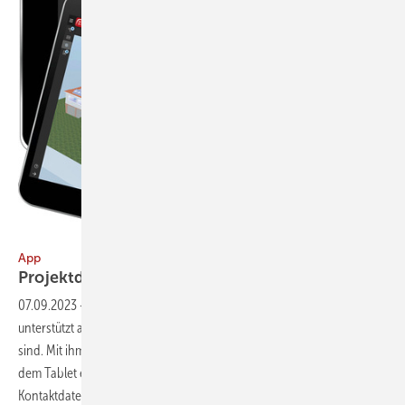
Bild: Hottgenroth
App
Projektdaten bei sich
tragen
07.09.2023
-
Der 3D-Viewer Hott Connect von Hottgenroth
unterstützt alle, die in Beratung, Baubegleitung oder Ausführung tätig
sind. Mit ihm lassen sich ausgewählte Projektdaten beispielsweise auf
dem Tablet einsehen und vor Ort besprechen – egal, ob Adress- oder
Kontaktdaten, 3D-, 2D- oder
tabellarische...