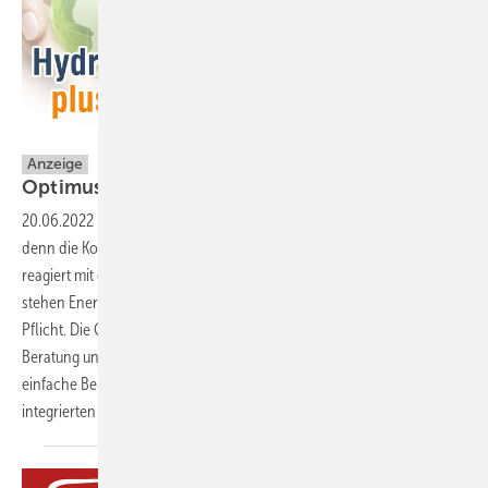
Hottgenroth Software AG
Anzeige
Optimus rechnet mit Energiefressern
ab!
20.06.2022
-
Ganz Deutschland sucht nach Energiesparlösungen,
denn die Kosten für Heizung und Strom sind explodiert. Die Politik
reagiert mit einer „Wärmepumpen-Offensive“. Bei der Umsetzung
stehen Energie- und TGA-Planende sowie das SHK-Handwerk in der
Pflicht. Die CAD-Software Optimus 3D PLUS unterstützt sie bei der
Beratung und Konstruktion energieeffizienter Heizungssysteme: Die
einfache Berechnung des hydraulischen Abgleichs wird durch einen
integrierten Wärmepumpen-Check
ergänzt.