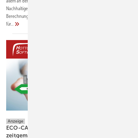
allem an dem gesetzlichen Standard nach dem Bewertungssystem
Nachhaltiges Bauen. Hottgenroth arbeitet derzeit außerdem an
Berechnungsalgorithmen nach Vorgaben der Deutschen Gesellschaft
für...
Hottgenroth Software AG
Anzeige
ECO-CAD von Hottgenroth – DAS Tool für eine
zeitgemäße
Ökobilanzierung