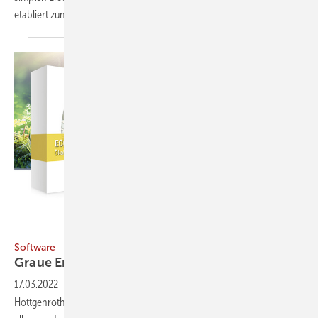
etabliert zunehmend eine einheitliche
Datenbasis.
Bild: Hottgenroth
Software
Graue Energie
bilanzieren
17.03.2022
-
Das CAD-basierte Berechnungstool Eco-CAD von
Hottgenroth führt Ökobilanzierungen durch. Es orientiert sich vor