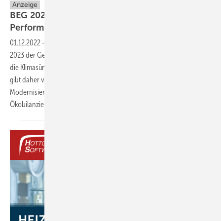
Anzeige
BEG 2023: Ausblick Ökobilanzierung und Worst
Performing
Buildings
01.12.2022
-
Neben einem möglichst klimaneutralen Neubau erhält
2023 der Gebäudebestand mehr Aufmerksamkeit. Denn hier liegen
die Klimasünder und Verursacher von hohen Energiekosten. Das BEG
gibt daher verstärkt Sanierungsanreize für energieoptimierte
Modernisierungen. Erwartet wird auch eine stärkere Verankerung der
Ökobilanzierung in die
Fördermittellandschaft.