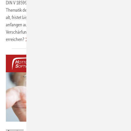
DIN V 18599 gehören zum Planungs- und Beratungsalltag. Die
Thematik der Ökobilanzierung ist dabei mindestens schon genauso
alt, fristet bislang jedoch nur ein Nischendasein. Müssen wir nicht
anfangen auch hier umzudenken, wenn wir an die notwendigen
Verschärfungen denken, um Klima- bzw. Emissionsziele zu
erreichen?
Hottgenroth Software GmbH & Co. KG