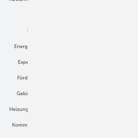
Dämmung
Denkmal und Altbau
Elektrotechnik
Energieberatung
Energiemanagement
Erneuerbare Energien
Expertenwissen
Fassade
Forschung
Förderung
Gebäudeenergiegesetz (GEG)
Gebäudekonzepte
Heizungsoptimierung
Heizungstechnik
Infrastruktur
Klimaschutz
Kommunen und Quartier
Kühlung und Klima