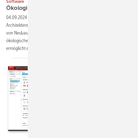
Software
Ökologisch
planen
04.09.2024
-
Die Software Eco-Pass von Hottgenroth hilft
Architektinnen, Planern und Energieberatenden, die Nachhaltigkeit
von Neubau- und Sanierungsprojekten zu beurteilen und die
ökologischen Auswirkungen von Bauprojekten zu analysieren. Sie
ermöglicht es, anhand des Urban Mining Index (UMI)
die...