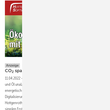
Hottgenroth Software AG
Anzeige
CO
sparen mit
Software
2
11.04.2022
-
Photovoltaik, Wärmepumpe, Solarthermie: Um von Gas
und Öl unabhängiger zu werden, benötigen tausende Gebäude eine
energetische Sanierung. Doch das gelingt nur, wenn die
Digitalisierung in der Gebäudebranche an Fahrt gewinnt. Die
Hottgenroth Gruppe hat deswegen die Software ECO-CAD zur
simplen Erstellung von Ökobilanzen für Gebäude entwickelt und