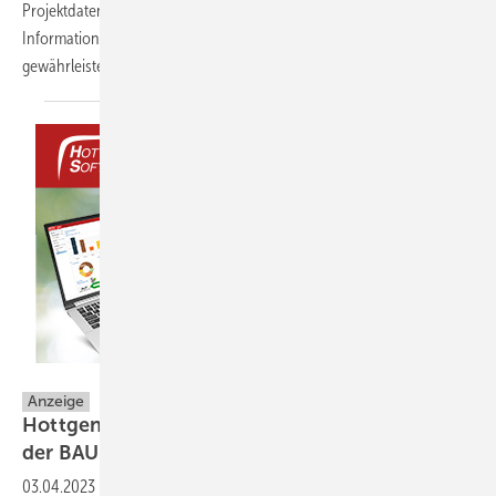
Projektdaten möglich und somit der schnelle und einfache
Informationsfluss im Kundengespräch oder auf der Baustelle
gewährleistet.
Hottgenroth Software AG
Anzeige
Hottgenroth präsentiert neue Funktionen auf
der BAU
2023
03.04.2023
-
Die Kölner Hottgenroth Gruppe hat auf der BAU 2023