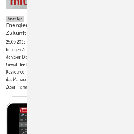
Hottgenroth Software AG
Anzeige
Energieeffizienz im Fokus: Software für die
Zukunft des
Heizungswesens
25.09.2023
-
Nachhaltiges Beraten, Planen und Bauen ist in der
heutigen Zeit ohne den Einsatz von Branchensoftware kaum noch
denkbar. Diese spielt eine entscheidende Rolle bei der
Gewährleistung von Effizienz, Normkonformität und
Ressourcenoptimierung von Projekten. Darüber hinaus erleichtert sie
das Management von Fördermitteln und unterstützt die
Zusammenarbeit zwischen den
Beteiligten.