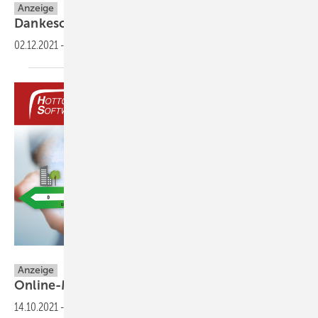
Anzeige
Dankeschön & Software-Highlights des
Jahres
02.12.2021
-
Digital und mit neuen Werkzeugen in 2022
einsteigen
Hottgenroth Software GmbH & Co. KG
Anzeige
Online-Messe rund um GEG &
Ökobilanzierung
14.10.2021
-
Bilanzierungsberechnungen nach DIN V 4108/4701 und