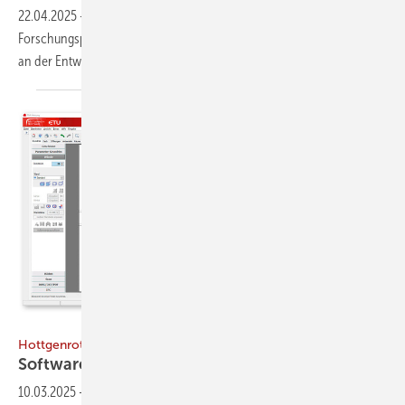
22.04.2025
-
Hottgenroth Software beteiligt sich bei dem
Forschungsprojekt Construct-X für die Digitalisierung des Bauwesens
an der Entwicklung digitaler
Lösungen.
Bild: Hottgenroth
Hottgenroth
Software dient als
Wärmepumpenberater
10.03.2025
-
Hottgenroth präsentiert eine neue Software zur