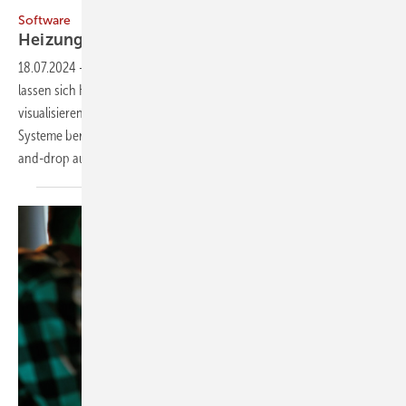
Bild: Hottgenroth
Software
Heizung
planen
18.07.2024
-
Mit der Software Heizungsschema von Hottgenroth
lassen sich Heizungsanlagen mit ihren Rohrnetzen nicht nur
visualisieren und dokumentieren, sondern auch verschiedene
Systeme berechnen. Dazu können Bauteile und Leitungen per Drag-
and-drop auf der Zeichenfläche platziert, Ventile
und...