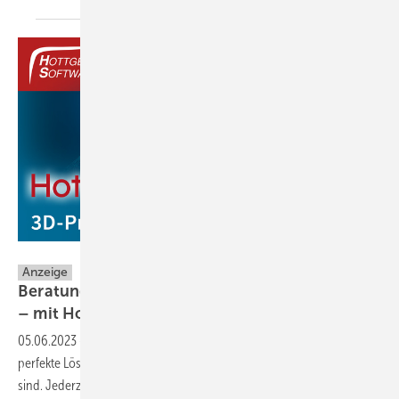
Hottgenroth Software AG
Anzeige
Beratung und Umsetzung auf höchstem Niveau
– mit
HottConnect
05.06.2023
-
Die Messe-Neuheit HottConnect von Hottgenroth ist die
perfekte Lösung für alle, die in der Beratung und Baubegleitung tätig
sind. Jederzeit ist der Zugriff mittels mobiler Endgeräte auf