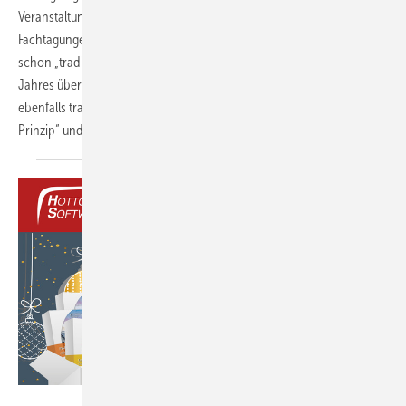
Veranstaltungen noch nicht wie gewohnt statt. So laufen Messen und
Fachtagungen als zentrale Informationsquelle weiter digital ab. Nun
schon „traditionell“ informiert die Hottgenroth Gruppe zu Beginn des
Jahres über Innovationen, Produktneuheiten und Markthemen –
ebenfalls traditionell digital, flexibel nach dem „Hop-on-Hop-off-
Prinzip“ und
kostenfrei.
Hottgenroth Software GmbH & Co. KG