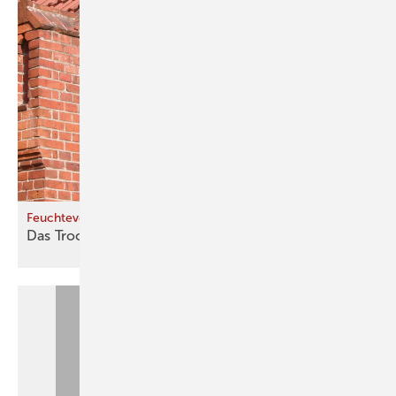
Feuchteverhalten von zweischaligem Mauerwerk
Das
Trocknung swunder