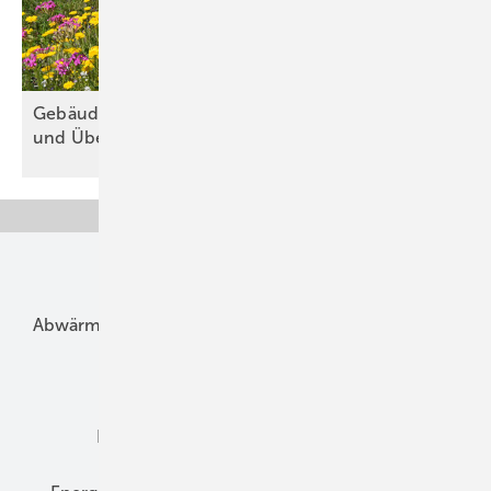
Gebäudebegrünung schützt wirk­sam vor Hitze
und
Über­flu­tun­gen
Unsere Themen
Abwärme
Bauphysik
Bautechnik
Dach
Dämmung
Denkmal und Altbau
Elektrotechnik
Energieberatung