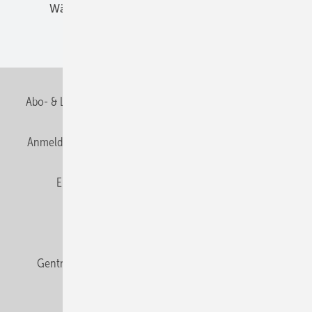
Wärmebrücken
Wohngesund Bauen
Wohnungsbau
Abo- & Leserservice
AGB
Alle Inhalte chronologisch
Anmelden
Anmeldung & Registrierung
Datenschutz
E-Paper
Fachbeiträge
Frage des Monats
GEB abonnieren
GEB Wissens-Check
Gentner Verlag
Impressum
Karriere bei Gentner
Team
Mediaservice