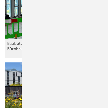
Baubots boh­ren 16.000 Lö­cher im Frank­fur­ter
Bü­ro­bau