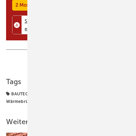
aus Layoutgründen in verschiedene Tabellen unterteilt, aber mit einer
2 Monate kostenlos testen
fortlaufenden Nummer versehen, damit sie über die Nummer einfach
referenziert werden können. Auch die bildliche Darstellung der
Randbedingungen für die Berechnung wurde deutlich erweitert auf 51
Bilder („Zeilen“). Somit können nun für praktisch alle Situationen die
für den Gleichwertigkeitsnachweis anzusetzenden Randbedingungen
direkt aus entsprechenden Beispielbilde ...
Teilen
Link kopieren
Tags
BAUTECHNIK
Sommerlicher Wärmeschutz
Wärmebrücken
Weitere Inhalte