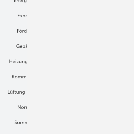
Energiemanagement
Erneuerbare Energien
Expertenwissen
Fassade
Forschung
Förderung
Gebäudeenergiegesetz (GEG)
Gebäudekonzepte
Heizungsoptimierung
Heizungstechnik
Infrastruktur
Klimaschutz
Kommunen und Quartier
Kühlung und Klima
Lüftung
Marktübersicht
Nichtwohnungsbau
Normen und Zertifizierung
Solartechnik
Sommerlicher Wärmeschutz
Thermografie