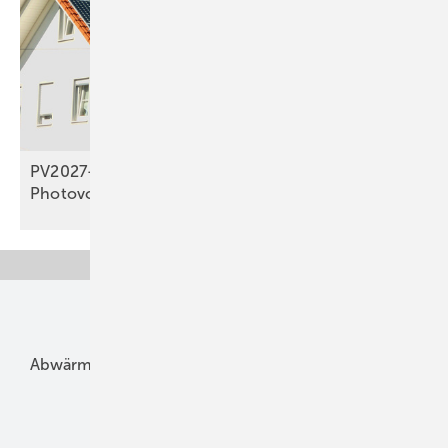
PV2027-Studie: EEG-Novelle bremst privaten
Photovoltaik-Ausbau
aus
Unsere Themen
Abwärme
Bauphysik
Bautechnik
Dach
Dämmung
Denkmal und Altbau