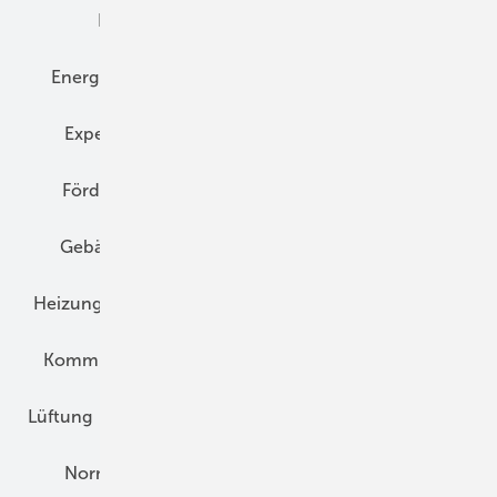
Elektrotechnik
Energieberatung
Energiemanagement
Erneuerbare Energien
Expertenwissen
Fassade
Forschung
Förderung
Gebäudeenergiegesetz (GEG)
Gebäudekonzepte
Heizungsoptimierung
Heizungstechnik
Infrastruktur
Klimaschutz
Kommunen und Quartier
Kühlung und Klima
Lüftung
Marktübersicht
Nichtwohnungsbau
Normen und Zertifizierung
Solartechnik