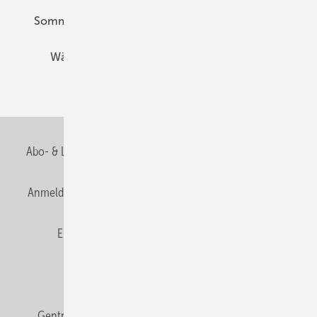
Sommerlicher Wärmeschutz
Thermografie
Wärmebrücken
Wohngesund Bauen
Wohnungsbau
Abo- & Leserservice
AGB
Alle Inhalte chronologisch
Anmelden
Anmeldung & Registrierung
Datenschutz
E-Paper
Fachbeiträge
Frage des Monats
GEB abonnieren
GEB Wissens-Check
Gentner Verlag
Impressum
Karriere bei Gentner