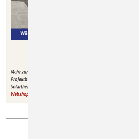
Gentner Energy Media GmbH
Mehr zur PVT-Technologie – Marktgeschehen,
Projektbeispiele, PVT-Wärmepumpen – können Sie im
Solarthermie-Jahrbuch 2026 erfahren. Einfach im
Gentner-
Webshop
bestellen – Print oder PDF.
Teilen
Link kopieren