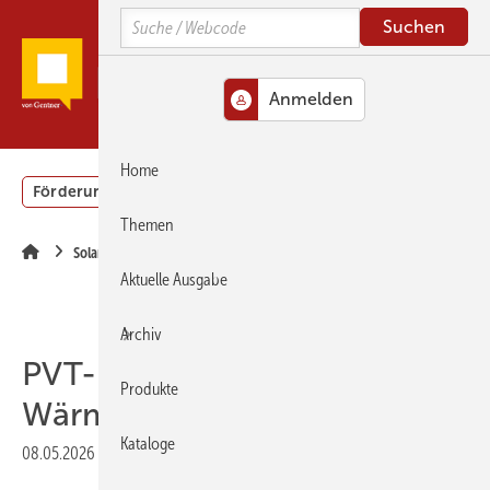
Springe
Springe
Springe
Search
zum
zum
zur
Hauptinhalt
Hauptmenü
SiteSearch
MENÜ
Home
Förderung
Gebäudeenergiegesetz (GEG)
Podcasts
Themen
Solartechnik
Aktuelle Ausgabe
Archiv
PVT-Module lassen
Produkte
Wärmepumpen nicht kalt
Kataloge
08.05.2026
|
Druckvorschau