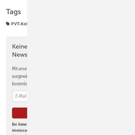
Tags
PVT-Kollektor
Solartechnik
Wärmepumpe
Keine Zeit? Kein Problem mit dem GEB
Newsletter!
Mit unserem Newsletter erhalten Sie regelmäßig von uns
ausgewählte Informationen und Neuigkeiten, gebündelt und
kostenlos direkt ins Postfach.
Bei Anmeldung zu diesem Newsletter bin ich damit einverstanden, über
interessante Verlags- und Online-Angebote
der Marken der Alfons W.