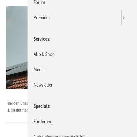
Forum
Premium
Services
Abo & Shop
Media
Newsletter
Sunmaxx
Bei den unabgedeckten und ungedämmten PVT-Kollektoren Sunmaxx PX-
Specials
1, ist der flache Absorber vollflächig an ein PV-Laminat angebunden.
Förderung
Gebäudeenergiegesetz (GEG)