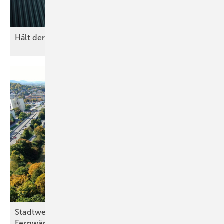
Hält der PV-Boom im Südwesten an?
Stadtwerke Tübingen speisen Sonne ins
Fernwärmenetz