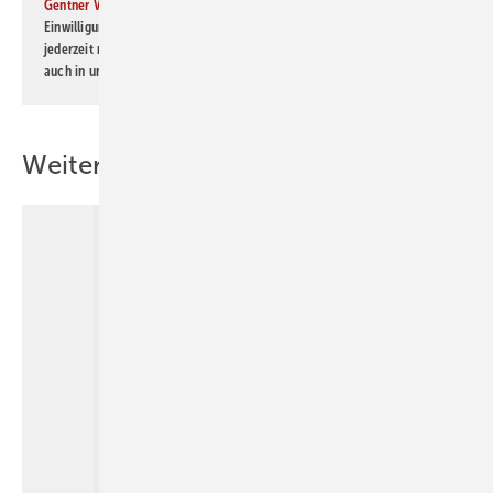
Gentner Verlag GmbH & Co. KG
informiert zu werden. Diese
Einwilligung kann ich jederzeit widerrufen und eine Abmeldung ist
jederzeit möglich. Informationen zum Umgang mit Daten finden Sie
auch in unserer
Datenschutzerklärung
.
Weitere Inhalte