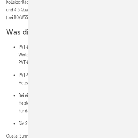
Kollektorflächen der untersuchten Anlagen betragen zwischen zwei
und 4,5 Quadratmeter pro Kilowatt Heizleistung der Wärmepumpen
(bei B0/W35). Gemessen wurde in der kalten Heizperiode 2025/26.
Was die Ergebnisse bedeuten
PVT-Module sind eine zuverlässige Energiequelle auch im
Winter (Der Clou: Auch ohne Sonneneinstrahlung liefern die
PVT-Module Energie, weil sie die Umgebungswärme nutzen.)
PVT-Wärmepumpen-Systeme funktionieren als alleiniges
Heizsystem.
Bei einem typischen Haus mit sechs bis acht Kilowatt
Heizleistung genügen zwölf bis 36 Quadratmeter PVT-Fläche.
Für das PVT-System reicht somit eine typische Dachfläche aus.
Die Systeme arbeiten überdurchschnittlich effizient.
Quelle: Sunmaxx/jb