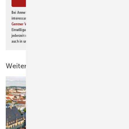
Bei Anmeldung zu diesem Newsletter bin ich damit einverstanden, über
interessante Verlags- und Online-Angebote
der Marken der Alfons W.
Gentner Verlag GmbH & Co. KG
informiert zu werden. Diese
Einwilligung kann ich jederzeit widerrufen und eine Abmeldung ist
jederzeit möglich. Informationen zum Umgang mit Daten finden Sie
auch in unserer
Datenschutzerklärung
.
Weitere Inhalte