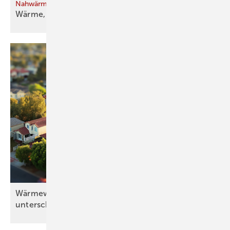
Nahwärme für ein Baudenkmal
Wärme, die sich
errechnet
Wärmewende kommt voran – aber mit
unterschiedlichem
Tempo