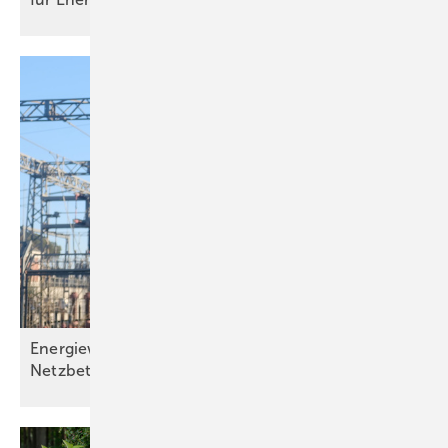
Energiewende im MFH: Verbes­se­rungs­bedarf bei
Netz­betrei­bern