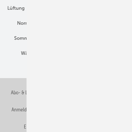
Lüftung
Marktübersicht
Nichtwohnungsbau
Normen und Zertifizierung
Solartechnik
Sommerlicher Wärmeschutz
Thermografie
Wärmebrücken
Wohngesund Bauen
Wohnungsbau
Abo- & Leserservice
AGB
Alle Inhalte chronologisch
Anmelden
Anmeldung & Registrierung
Datenschutz
E-Paper
Fachbeiträge
Frage des Monats