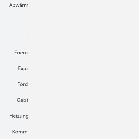
Abwärme
Bauphysik
Bautechnik
Dach
Dämmung
Denkmal und Altbau
Elektrotechnik
Energieberatung
Energiemanagement
Erneuerbare Energien
Expertenwissen
Fassade
Forschung
Förderung
Gebäudeenergiegesetz (GEG)
Gebäudekonzepte
Heizungsoptimierung
Heizungstechnik
Infrastruktur
Klimaschutz
Kommunen und Quartier
Kühlung und Klima