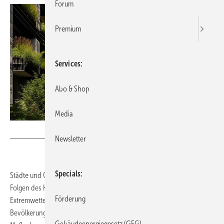
Forum
Premium
Services
Abo & Shop
Media
Bild: desinko - stock.adobe.com
Newsletter
Specials
Städte und Gemeinden stehen vor der Herausforderung, sich an die
Folgen des Klimawandels anzupassen. Zunehmende
Förderung
Extremwetterereignisse wie Hitze, Dürre und Starkregen gefährden
Bevölkerung und Infrastruktur und erfordern rasche und wirksame
Gebäudeenergiegesetz (GEG)