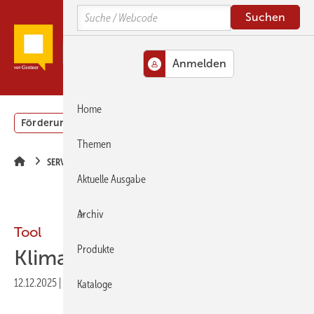
Springe
Springe
Springe
Search
zum
zum
zur
Hauptinhalt
Hauptmenü
SiteSearch
MENÜ
Home
Förderung
Gebäudeenergiegesetz (GEG)
Podcasts
Themen
SERVICE
Aktuelle Ausgabe
Archiv
Tool
Produkte
Klimaanpassung bewerten
12.12.2025
|
Veröffentlicht in
Ausgabe 10-2025
|
Druckvorschau
Kataloge