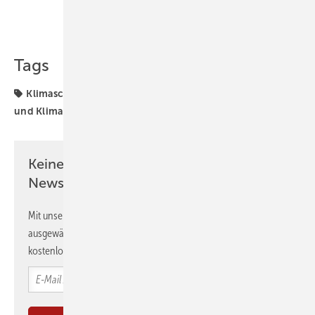
Teilen
Link kopieren
Tags
Klimaschutz
Kommunen und Quartier
Kühlung
und Klima
Keine Zeit? Kein Problem mit dem GEB
Newsletter!
Mit unserem Newsletter erhalten Sie regelmäßig von uns
ausgewählte Informationen und Neuigkeiten, gebündelt und
kostenlos direkt ins Postfach.