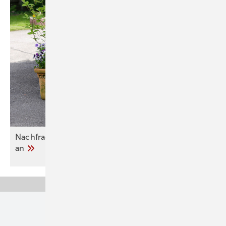
Nachfrage nach Split-Klima­an­lagen steigt stark
an
Unsere Themen