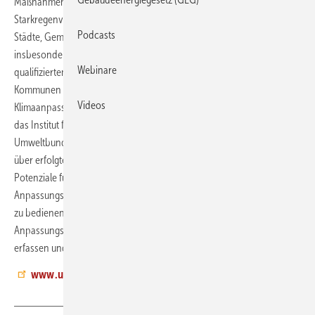
Maßnahmen. Doch die notwenigen Aktivitäten – von der
Starkregenvorsorge bis zum Hitzeschutz – sind komplex und für viele
Podcasts
Städte, Gemeinden und Landkreise eine große Belastung –
insbesondere, wenn verbindliche Leitbilder fehlen oder es an
Webinare
qualifiziertem Personal mangelt. Ein neues Tool unterstützt
Kommunen nun dabei, eine strukturierte Standortbestimmung ihrer
Videos
Klimaanpassung vorzunehmen. Der
Anpassungsscanner,
den
das Institut für sozial-ökologische Forschung für das
Umweltbundesamt entwickelt hat, hilft Kommunen, den Überblick
über erfolgte Klimaanpassungsmaßnahmen zu behalten und
Potenziale für Weiterentwicklungen zu erkennen. Beim
Anpassungsscanner handelt es sich um frei zugängliches und leicht
zu bedienendes Excel-Tool, mit dem Kommunen ihre
Anpassungsaktivitäten an die Folgen des Klimawandels eigenständig
erfassen und bewerten können.
jb
www.umweltbundesamt.de