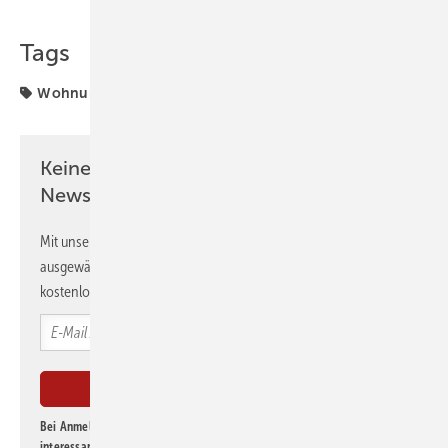
Tags
Wohnungsbau
Keine Zeit? Kein Problem mit dem GEB
Newsletter!
Mit unserem Newsletter erhalten Sie regelmäßig von uns
ausgewählte Informationen und Neuigkeiten, gebündelt und
kostenlos direkt ins Postfach.
Bei Anmeldung zu diesem Newsletter bin ich damit einverstanden, über
interessante Verlags- und Online-Angebote
der Marken der Alfons W.