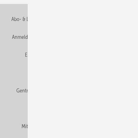
Abo- & Leserservice
AGB
Alle Inhalte chronologisch
Anmelden
Anmeldung & Registrierung
Datenschutz
E-Paper
Fachbeiträge
Frage des Monats
GEB abonnieren
GEB Wissens-Check
Gentner Verlag
Impressum
Karriere bei Gentner
Team
Mediaservice
Mitgliedschaften und Engagement
Newsletter