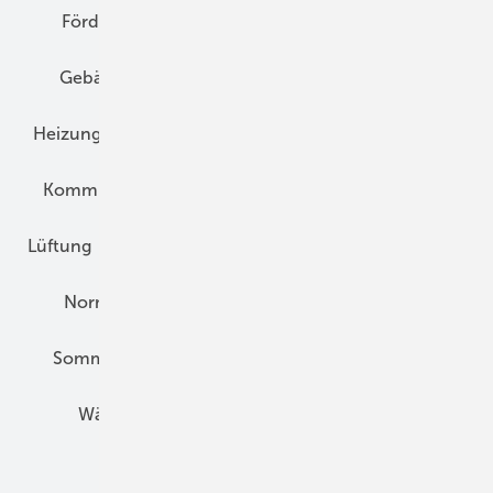
Förderung
Gebäudeenergiegesetz (GEG)
Gebäudekonzepte
Heizungsoptimierung
Heizungstechnik
Infrastruktur
Klimaschutz
Kommunen und Quartier
Kühlung und Klima
Lüftung
Marktübersicht
Nichtwohnungsbau
Normen und Zertifizierung
Solartechnik
Sommerlicher Wärmeschutz
Thermografie
Wärmebrücken
Wohngesund Bauen
Wohnungsbau