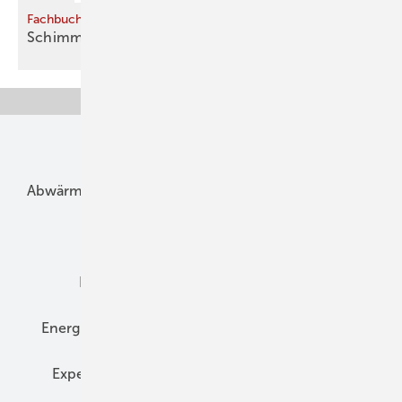
Fachbuch
Schimmelpilzbefall fachgerecht
angehen
Unsere Themen
Abwärme
Bauphysik
Bautechnik
Dach
Dämmung
Denkmal und Altbau
Elektrotechnik
Energieberatung
Energiemanagement
Erneuerbare Energien
Expertenwissen
Fassade
Forschung