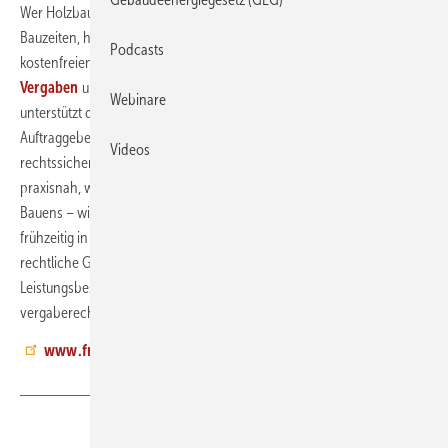
Wer Holzbau richtig plant und ausschreibt, profitiert von kurzen
Bauzeiten, hoher Präzision und nachhaltiger Bauweise. Mit den
Podcasts
kostenfreien Publikationen
Planungsleistungen bei Holzbau-
Vergaben
und
Losbündelung bei Holzbau-Vergaben
Webinare
unterstützt die Fachagentur Nachwachsende Rohstoffe öffentliche
Auftraggeber dabei, Bauprojekte in Holzbauweise effizient,
Videos
rechtssicher und qualitätsorientiert zu vergeben. Beide zeigen
praxisnah, wie sich die Besonderheiten des seriellen und modularen
Bauens – wie sie im Holzbau vielfach umgesetzt werden – bereits
frühzeitig in der Planung und Vergabe abbilden lassen. Sie bieten
rechtliche Grundlagen und Praxisbeispiele für funktionale
Leistungsbeschreibungen, Verhandlungsverfahren und die
vergaberechtskonforme Bündelung von Teilaufträgen (Fachlosen).
jb
www.fnr.de
Teilen
Link kopieren