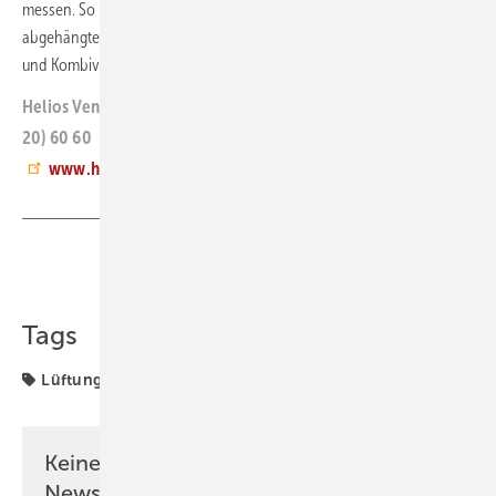
messen. So passen sie auch in Vorwände von Bad oder WC oder in
abgehängte Decken, beispielsweise über Küchenzeilen. Lüftungsgerät
und Kombiverteiler kommen auf eine Systemlänge von 140 cm.
jb
Helios Ventilatoren, 78056 Villingen-Schwenningen, Tel. (0 77
20) 60 60
www.heliosventilatoren.de
Teilen
Link kopieren
Tags
Lüftung
Produkte
Keine Zeit? Kein Problem mit dem GEB
Newsletter!