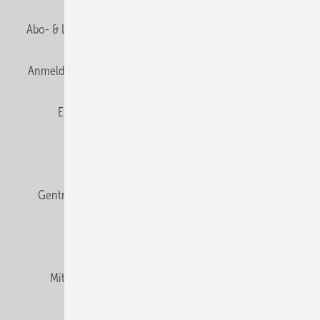
Abo- & Leserservice
AGB
Alle Inhalte chronologisch
Anmelden
Anmeldung & Registrierung
Datenschutz
E-Paper
Fachbeiträge
Frage des Monats
GEB abonnieren
GEB Wissens-Check
Gentner Verlag
Impressum
Karriere bei Gentner
Team
Mediaservice
Mitgliedschaften und Engagement
Newsletter
Podcast
Privacy Manager
RSS-Feed