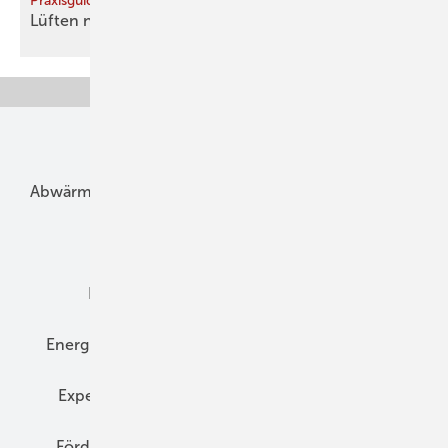
Praxisguide
Lüften nach
Vorschrift
Unsere Themen
Abwärme
Bauphysik
Bautechnik
Dach
Dämmung
Denkmal und Altbau
Elektrotechnik
Energieberatung
Energiemanagement
Erneuerbare Energien
Expertenwissen
Fassade
Forschung
Förderung
Gebäudeenergiegesetz (GEG)