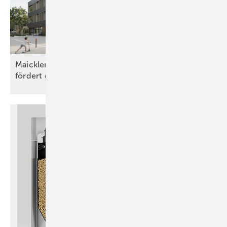
Maicklerschule Fellbach: Neues Lüftungskonzept
fördert gesundes
Lernklima