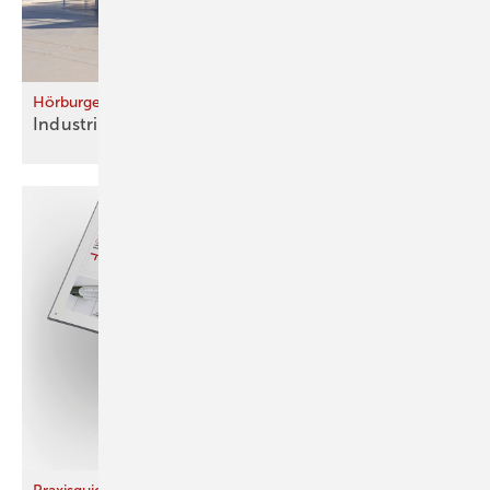
Hörburger
Industriehallen natürlich
kühlen