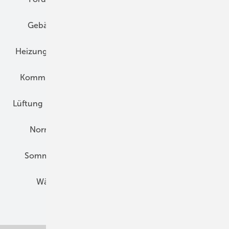
Gebäudekonzepte
Heizungsoptimierung
Heizungstechnik
Infrastruktur
Klimaschutz
Kommunen und Quartier
Kühlung und Klima
Lüftung
Marktübersicht
Nichtwohnungsbau
Normen und Zertifizierung
Solartechnik
Sommerlicher Wärmeschutz
Thermografie
Wärmebrücken
Wohngesund Bauen
Wohnungsbau