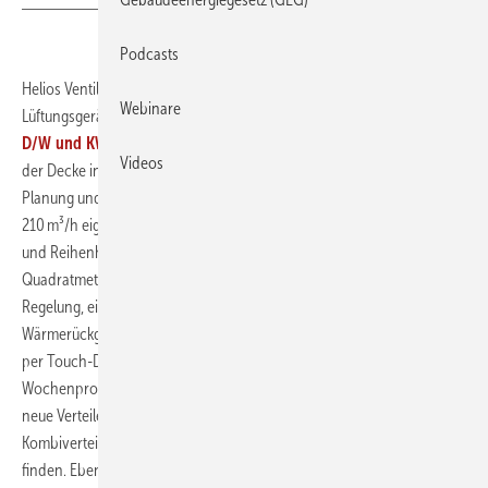
Podcasts
Helios Ventilatoren erweitert sein Portfolio um zwei kompakte
Webinare
Lüftungsgeräte mit Wärmerückgewinnung. Die Modelle
KWL 140
D/W und KWL 210 D/W
lassen sich sowohl an der Wand als auch an
Videos
der Decke installieren und bieten damit eine hohe Flexibilität bei der
Planung und im Einbau. Mit Luftleistungen von 140 beziehungsweise
210 m³/h eignen sich die Geräte ideal für Wohnungen sowie Doppel-
und Reihenhäuser mit Wohnflächen von etwa 50 bis 150
Quadratmeter. Die Geräte verfügen über eine Konstantvolumenstrom-
Regelung, eine automatische Bypass-Funktion sowie einen
Wärmerückgewinnungsgrad von bis zu 90 %. Die Bedienung erfolgt
per Touch-Display, das auch eine bedarfsgeführte Lüftung und
Wochenprogramme ermöglicht. Für die Luftverteilung stehen zudem
neue Verteilerlösungen zur Verfügung: Der Flex-Pipe-Plus-
Kombiverteiler kann mit auch in beengten Verhältnissen seinen Platz
finden. Ebenso wie die Lüftungsgeräte, die in der Tiefe nur 215 mm