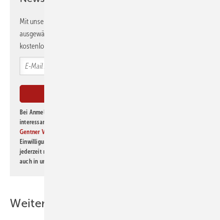
Mit unserem Newsletter erhalten Sie regelmäßig von uns
ausgewählte Informationen und Neuigkeiten, gebündelt und
kostenlos direkt ins Postfach.
Bei Anmeldung zu diesem Newsletter bin ich damit einverstanden, über
interessante Verlags- und Online-Angebote
der Marken der Alfons W.
Gentner Verlag GmbH & Co. KG
informiert zu werden. Diese
Einwilligung kann ich jederzeit widerrufen und eine Abmeldung ist
jederzeit möglich. Informationen zum Umgang mit Daten finden Sie
auch in unserer
Datenschutzerklärung
.
Weitere Inhalte