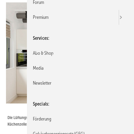
Forum
Premium
Services
Abo & Shop
Media
Newsletter
Specials
Bild: Helios Ventilatoren
Die Lüftungsgeräte KWL 140 D/W und KWL 210 D/W finden zum Beispiel in
Förderung
Küchenzeilen ihren Platz.
Gebäudeenergiegesetz (GEG)