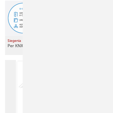
Siegenia
Per KNX
steuern